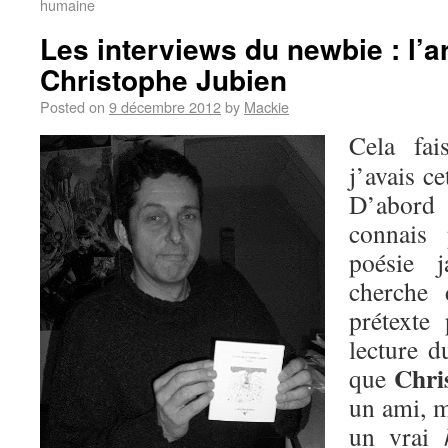
humaine
Les interviews du newbie : l’a
Christophe Jubien
Posted on
9 décembre 2012
by
Mackie
Cela fa
j’avais ce
D’abord
connais
poésie j
cherche 
prétexte
lecture d
Chri
que
un ami, m
un vrai