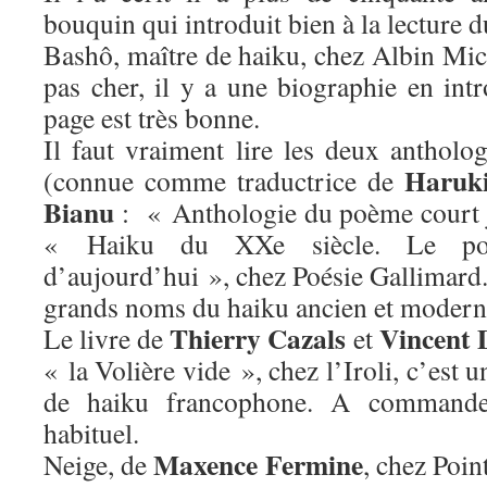
bouquin qui introduit bien à la lecture d
Bashô, maître de haiku, chez Albin Mic
pas cher, il y a une biographie en int
page est très bonne.
Il faut vraiment lire les deux antholo
Haruk
(connue comme traductrice de
Bianu
: « Anthologie du poème court j
« Haiku du XXe siècle. Le poè
d’aujourd’hui », chez Poésie Gallimard.
grands noms du haiku ancien et modern
Thierry Cazals
Vincent 
Le livre de
et
« la Volière vide », chez l’Iroli, c’est u
de haiku francophone. A commander
habituel.
Maxence Fermine
Neige, de
, chez Poin