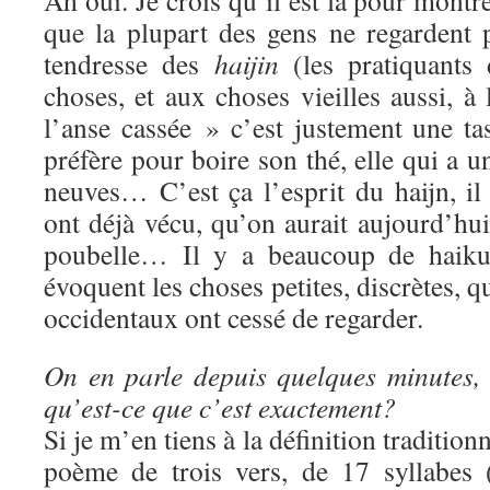
Ah oui. Je crois qu’il est là pour montr
que la plupart des gens ne regardent 
tendresse des
haijin
(les pratiquants 
choses, et aux choses vieilles aussi, à 
l’anse cassée » c’est justement une t
préfère pour boire son thé, elle qui a u
neuves… C’est ça l’esprit du haijn, il
ont déjà vécu, qu’on aurait aujourd’hui
poubelle… Il y a beaucoup de haiku
évoquent les choses petites, discrètes, q
occidentaux ont cessé de regarder.
On en parle depuis quelques minutes, m
qu’est-ce que c’est exactement?
Si je m’en tiens à la définition tradition
poème de trois vers, de 17 syllabes 