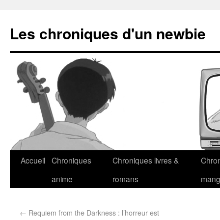
Les chroniques d'un newbie
Accueil
Chroniques
Chroniques livres &
Chro
anime
romans
man
←
Requiem from the Darkness : l’horreur est