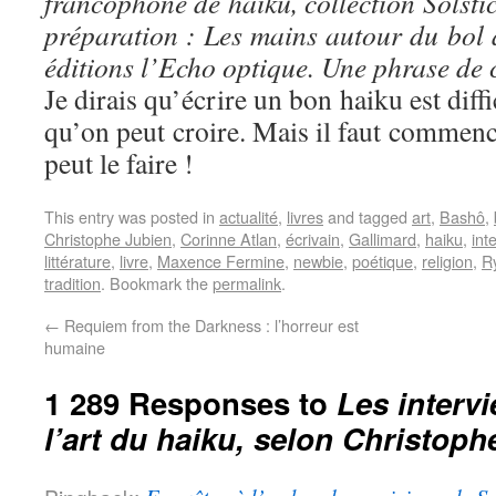
francophone de haiku, collection Solstic
préparation : Les mains autour du bol à
éditions l’Echo optique. Une phrase de
Je dirais qu’écrire un bon haiku est diffi
qu’on peut croire. Mais il faut commence
peut le faire !
This entry was posted in
actualité
,
livres
and tagged
art
,
Bashô
,
Christophe Jubien
,
Corinne Atlan
,
écrivain
,
Gallimard
,
haiku
,
int
littérature
,
livre
,
Maxence Fermine
,
newbie
,
poétique
,
religion
,
R
tradition
. Bookmark the
permalink
.
←
Requiem from the Darkness : l’horreur est
humaine
1 289 Responses to
Les interv
l’art du haiku, selon Christoph