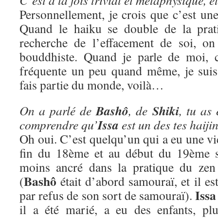
C’est à la fois trivial et métaphysique, et 
Personnellement, je crois que c’est un
Quand le haiku se double de la prat
recherche de l’effacement de soi, on
bouddhiste. Quand je parle de moi, 
fréquente un peu quand même, je suis
fais partie du monde, voilà…
Bashô
Shiki
On a parlé de
, de
, tu as
Issa
comprendre qu’
est un des tes haijin
Oh oui. C’est quelqu’un qui a eu une vie 
fin du 18ème et au début du 19ème si
moins ancré dans la pratique du ze
Bashô
(
était d’abord samouraï, et il e
Issa
par refus de son sort de samouraï).
il a été marié, a eu des enfants, pl