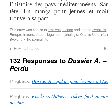
l’histoire des pays méditerranéens. Sa
tête. Un manga pour jeunes et moi
trouvera sa part.
This entry was posted in
archives
,
manga
and tagged
aventure
,
Europe
,
histoire
,
Japon
,
légende
,
mythologie
,
Osamu Uoto
,
réal
Bookmark the
permalink
.
←
How it all started
Bu
132 Responses to
Dossier A. –
Perdu
Pingback:
Dossier A : update pour le tome 6 | Le
Pingback:
Kiseki no Shônen – Tokyo, fin d’un mon
newbie