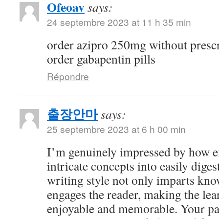
Ofeoav
says:
24 septembre 2023 at 11 h 35 min
order azipro 250mg without presc
order gabapentin pills
Répondre
출장안마
says:
25 septembre 2023 at 6 h 00 min
I’m genuinely impressed by how eff
intricate concepts into easily dige
writing style not only imparts kno
engages the reader, making the le
enjoyable and memorable. Your pa