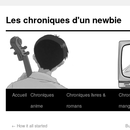
Les chroniques d'un newbie
Accueil
Chroniques
Chroniques livres &
Chro
anime
romans
man
←
How it all started
Bu