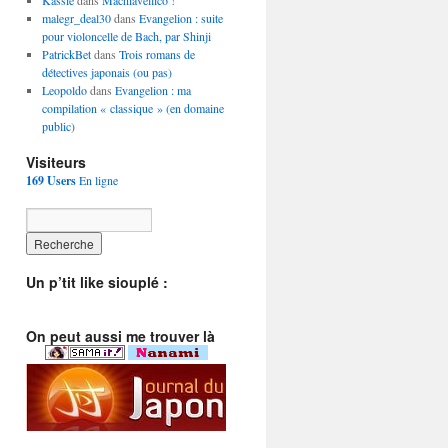
Kassie
dans
Machiavellico !
malegr_deal30
dans
Evangelion : suite
pour violoncelle de Bach, par Shinji
PatrickBet
dans
Trois romans de
détectives japonais (ou pas)
Leopoldo
dans
Evangelion : ma
compilation « classique » (en domaine
public)
Visiteurs
169 Users
En ligne
Un p’tit like siouplé :
On peut aussi me trouver là