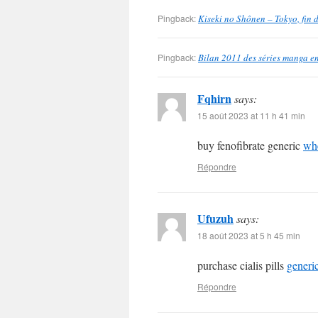
Pingback:
Kiseki no Shônen – Tokyo, fin 
Pingback:
Bilan 2011 des séries manga en
Fqhirn
says:
15 août 2023 at 11 h 41 min
buy fenofibrate generic
whe
Répondre
Ufuzuh
says:
18 août 2023 at 5 h 45 min
purchase cialis pills
generi
Répondre