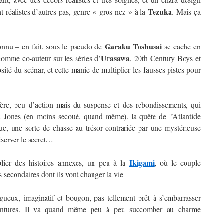
Tezuka
nt réalistes d’autres pas, genre « gros nez » à la
. Mais ça
Garaku Toshusai
onnu – en fait, sous le pseudo de
se cache en
Urasawa
 comme co-auteur sur les séries d’
, 20th Century Boys et
ité du scénar, et cette manie de multiplier les fausses pistes pour
ystère, peu d’action mais du suspense et des rebondissements, qui
a Jones (en moins secoué, quand même). la quête de l’Atlantide
que, une sorte de chasse au trésor contrariée par une mystérieuse
réserver le secret…
Ikigami
iplier des histoires annexes, un peu à la
, où le couple
 secondaires dont ils vont changer la vie.
gueux, imaginatif et bougon, pas tellement prêt à s’embarrasser
entures. Il va quand même peu à peu succomber au charme