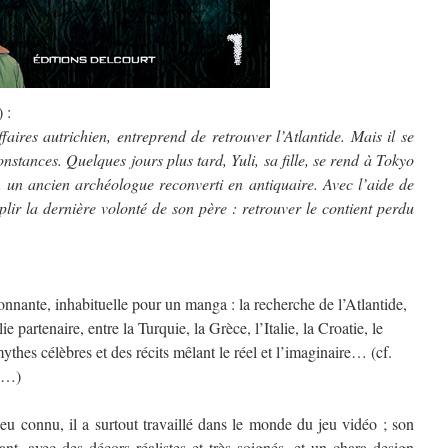
 :
res autrichien, entreprend de retrouver l’Atlantide. Mais il se
onstances. Quelques jours plus tard, Yuli, sa fille, se rend à Tokyo
, un ancien archéologue reconverti en antiquaire. Avec l’aide de
lir la dernière volonté de son père : retrouver le contient perdu
ionnante, inhabituelle pour un manga : la recherche de l’Atlantide,
e partenaire, entre la Turquie, la Grèce, l’Italie, la Croatie, le
ythes célèbres et des récits mêlant le réel et l’imaginaire… (cf.
o…)
peu connu, il a surtout travaillé dans le monde du jeu vidéo ; son
ant, avec des décors réalistes et très soignés, et un chara design