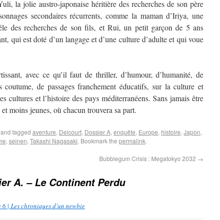
uli, la jolie austro-japonaise héritière des recherches de son père
ersonnages secondaires récurrents, comme la maman d’Iriya, une
le des recherches de son fils, et Rui, un petit garçon de 5 ans
t, qui est doté d’un langage et d’une culture d’adulte et qui voue
issant, avec ce qu’il faut de thriller, d’humour, d’humanité, de
s coutume, de passages franchement éducatifs, sur la culture et
les cultures et l’histoire des pays méditerranéens. Sans jamais être
 et moins jeunes, où chacun trouvera sa part.
and tagged
aventure
,
Delcourt
,
Dossier A
,
enquête
,
Europe
,
histoire
,
Japon
,
sme
,
seinen
,
Takashi Nagasaki
. Bookmark the
permalink
.
Bubblegum Crisis : Megatokyo 2032
→
er A. – Le Continent Perdu
e 6 | Les chroniques d'un newbie