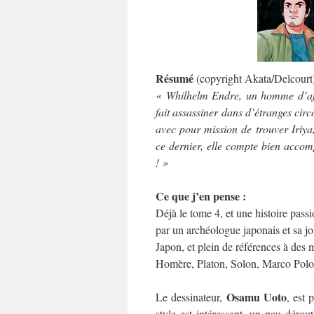
Résumé
(copyright Akata/Delcourt)
« Whilhelm Endre, un homme d’affai
fait assassiner dans d’étranges circ
avec pour mission de trouver Iriya
ce dernier, elle compte bien accomp
! »
Ce que j’en pense :
Déjà le tome 4, et une histoire pass
par un archéologue japonais et sa joli
Japon, et plein de références à des m
Homère, Platon, Solon, Marco Pol
Osamu Uoto
Le dessinateur,
, est 
style est intéressant, un peu dérout