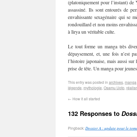
(platoniquement pour l’instant) de Y
assassiné. Ils sont entourés de p
envahissante sexagénaire qui se mê
rondouillard et non moins envahissan
à Iirya un véritable culte.
Le tout forme un manga très divert
dépaysement, et, une fois n’est pa
l’histoire japonaise, mais aussi sur 
prise de tête. Un manga pour jeunes
This entry was posted in
archives
,
manga
légende
,
mythologie
,
Osamu Uoto
,
réali
←
How it all started
132 Responses to
Dossi
Pingback:
Dossier A : update pour le tom