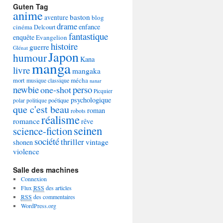
Guten Tag
anime
baston
aventure
blog
drame
enfance
cinéma
Delcourt
fantastique
enquête
Evangelion
histoire
guerre
Glénat
Japon
humour
Kana
manga
livre
mangaka
mécha
mort
musique classique
nanar
newbie
perso
one-shot
Picquier
psychologique
poétique
polar
politique
que c'est beau
roman
robots
réalisme
romance
rêve
seinen
science-fiction
société
thriller
vintage
shonen
violence
Salle des machines
Connexion
Flux
RSS
des articles
RSS
des commentaires
WordPress.org