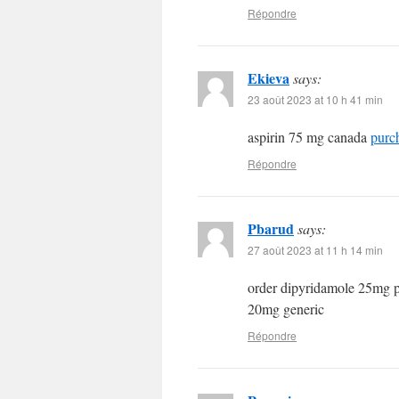
Répondre
Ekieva
says:
23 août 2023 at 10 h 41 min
aspirin 75 mg canada
purc
Répondre
Pbarud
says:
27 août 2023 at 11 h 14 min
order dipyridamole 25mg p
20mg generic
Répondre