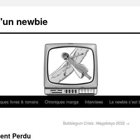
'un newbie
ques livres & romans
Chroniques manga
Interviews
Le newbie c’est b
Bubblegum Crisis : Megatokyo 2032
→
nent Perdu