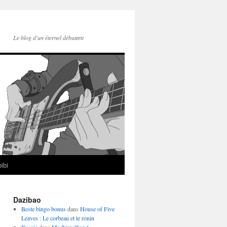
Le blog d'un éternel débutant
ibi
Dazibao
Beste bingo bonus
dans
House of Five
Leaves : Le corbeau et le ronin