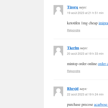
Tizorq
says:
19 août 2023 at 21 h 51 min
ketotifen 1mg cheap
imipr
Répondre
Tkerlm
says:
20 août 2023 at 19 h 33 min
mintop order online
order 
Répondre
Rhrsjd
says:
22 août 2023 at 19 h 24 min
purchase precose
acarbose 