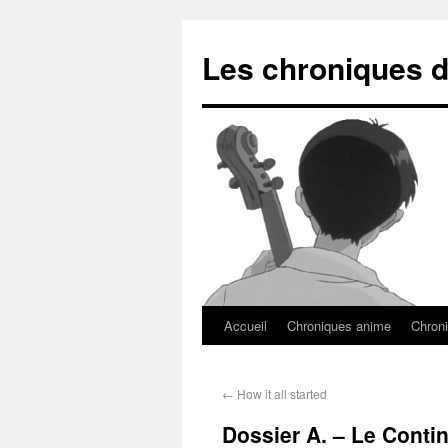
Les chroniques d
Accueil
Chroniques anime
Chroni
←
How it all started
Dossier A. – Le Conti