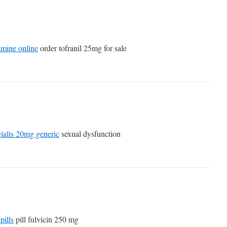
amine online
order tofranil 25mg for sale
cialis 20mg generic
sexual dysfunction
pills
pill fulvicin 250 mg