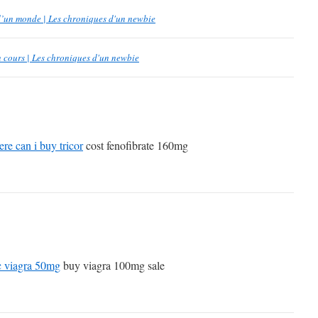
d’un monde | Les chroniques d'un newbie
 cours | Les chroniques d'un newbie
re can i buy tricor
cost fenofibrate 160mg
c viagra 50mg
buy viagra 100mg sale