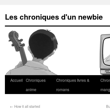
Les chroniques d'un newbie
Accueil
Chroniques
Chroniques livres &
Chro
anime
romans
man
←
How it all started
Bu