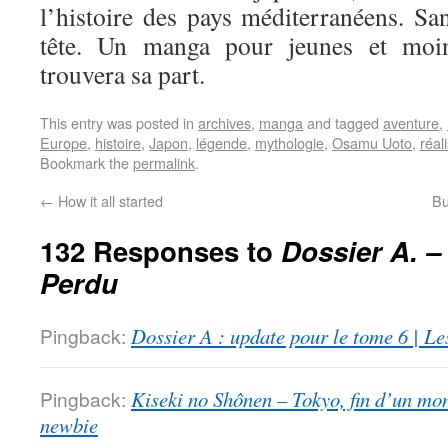
l’histoire des pays méditerranéens. Sa
tête. Un manga pour jeunes et moi
trouvera sa part.
This entry was posted in
archives
,
manga
and tagged
aventure
,
Europe
,
histoire
,
Japon
,
légende
,
mythologie
,
Osamu Uoto
,
réal
Bookmark the
permalink
.
←
How it all started
Bu
132 Responses to
Dossier A. –
Perdu
Pingback:
Dossier A : update pour le tome 6 | Le
Pingback:
Kiseki no Shônen – Tokyo, fin d’un mon
newbie