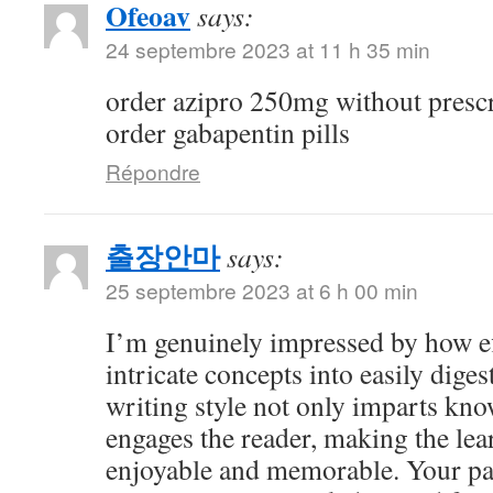
Ofeoav
says:
24 septembre 2023 at 11 h 35 min
order azipro 250mg without presc
order gabapentin pills
Répondre
출장안마
says:
25 septembre 2023 at 6 h 00 min
I’m genuinely impressed by how eff
intricate concepts into easily dige
writing style not only imparts kno
engages the reader, making the le
enjoyable and memorable. Your pa