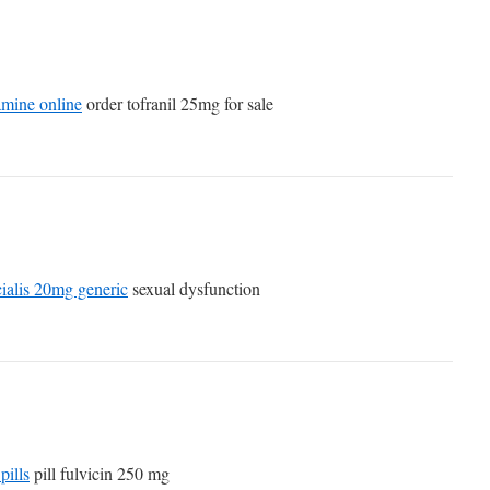
amine online
order tofranil 25mg for sale
cialis 20mg generic
sexual dysfunction
pills
pill fulvicin 250 mg