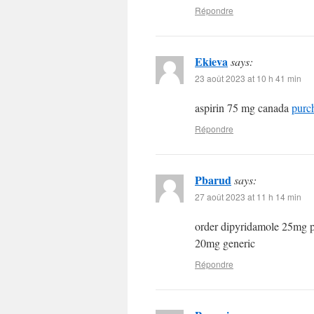
Répondre
Ekieva
says:
23 août 2023 at 10 h 41 min
aspirin 75 mg canada
purc
Répondre
Pbarud
says:
27 août 2023 at 11 h 14 min
order dipyridamole 25mg p
20mg generic
Répondre