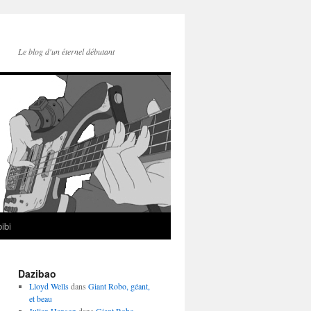
Le blog d'un éternel débutant
ibi
Dazibao
Lloyd Wells
dans
Giant Robo, géant,
et beau