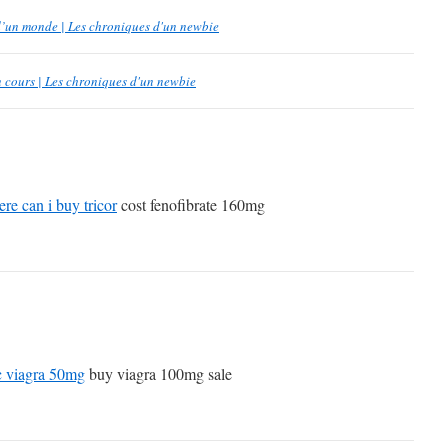
d’un monde | Les chroniques d'un newbie
 cours | Les chroniques d'un newbie
re can i buy tricor
cost fenofibrate 160mg
c viagra 50mg
buy viagra 100mg sale