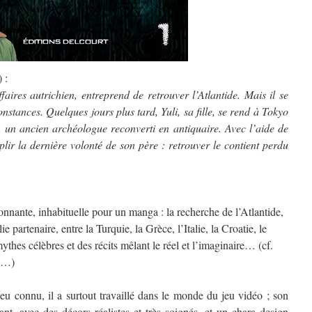
 :
res autrichien, entreprend de retrouver l’Atlantide. Mais il se
onstances. Quelques jours plus tard, Yuli, sa fille, se rend à Tokyo
, un ancien archéologue reconverti en antiquaire. Avec l’aide de
lir la dernière volonté de son père : retrouver le contient perdu
ionnante, inhabituelle pour un manga : la recherche de l’Atlantide,
e partenaire, entre la Turquie, la Grèce, l’Italie, la Croatie, le
ythes célèbres et des récits mêlant le réel et l’imaginaire… (cf.
o…)
peu connu, il a surtout travaillé dans le monde du jeu vidéo ; son
ant, avec des décors réalistes et très soignés, et un chara design