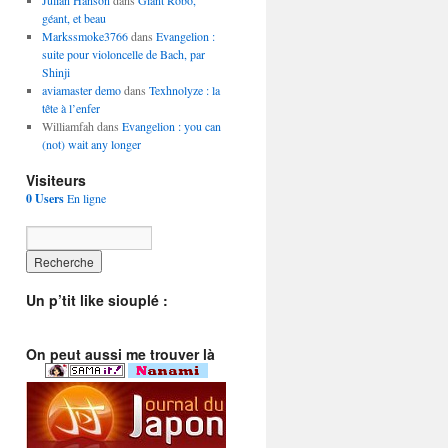
Julian Hanson
dans
Giant Robo,
géant, et beau
Markssmoke3766
dans
Evangelion :
suite pour violoncelle de Bach, par
Shinji
aviamaster demo
dans
Texhnolyze : la
tête à l’enfer
Williamfah dans
Evangelion : you can
(not) wait any longer
Visiteurs
0 Users
En ligne
Un p’tit like siouplé :
On peut aussi me trouver là