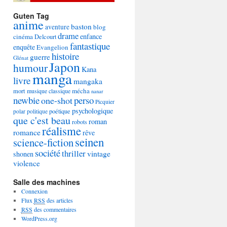
Guten Tag
anime
baston
aventure
blog
drame
enfance
cinéma
Delcourt
fantastique
enquête
Evangelion
histoire
guerre
Glénat
Japon
humour
Kana
manga
livre
mangaka
mécha
mort
musique classique
nanar
newbie
perso
one-shot
Picquier
psychologique
poétique
polar
politique
que c'est beau
roman
robots
réalisme
romance
rêve
seinen
science-fiction
société
thriller
vintage
shonen
violence
Salle des machines
Connexion
Flux
RSS
des articles
RSS
des commentaires
WordPress.org