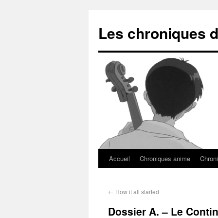
Les chroniques d
Accueil
Chroniques anime
Chroni
←
How it all started
Dossier A. – Le Conti