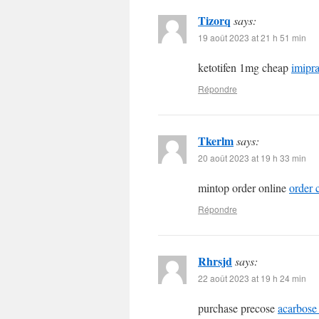
Tizorq
says:
19 août 2023 at 21 h 51 min
ketotifen 1mg cheap
imipr
Répondre
Tkerlm
says:
20 août 2023 at 19 h 33 min
mintop order online
order 
Répondre
Rhrsjd
says:
22 août 2023 at 19 h 24 min
purchase precose
acarbose 