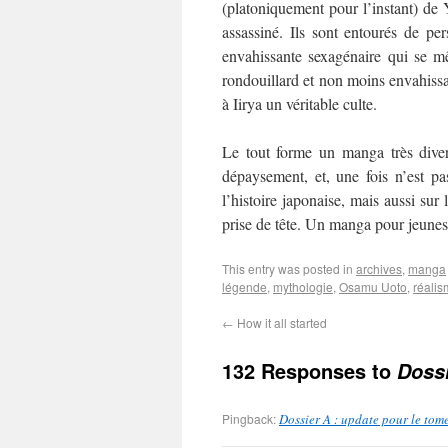
(platoniquement pour l’instant) de Y
assassiné. Ils sont entourés de p
envahissante sexagénaire qui se mê
rondouillard et non moins envahissan
à Iirya un véritable culte.
Le tout forme un manga très divert
dépaysement, et, une fois n’est pa
l’histoire japonaise, mais aussi sur 
prise de tête. Un manga pour jeunes
This entry was posted in
archives
,
manga
légende
,
mythologie
,
Osamu Uoto
,
réali
←
How it all started
132 Responses to
Dossi
Pingback:
Dossier A : update pour le tom