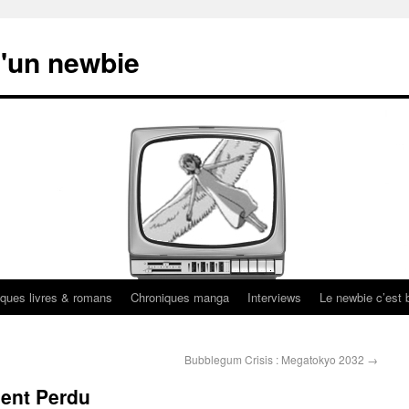
'un newbie
ques livres & romans
Chroniques manga
Interviews
Le newbie c’est b
Bubblegum Crisis : Megatokyo 2032
→
nent Perdu