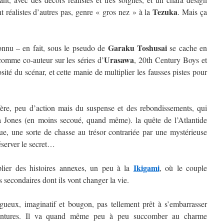
Tezuka
nt réalistes d’autres pas, genre « gros nez » à la
. Mais ça
Garaku Toshusai
onnu – en fait, sous le pseudo de
se cache en
Urasawa
 comme co-auteur sur les séries d’
, 20th Century Boys et
ité du scénar, et cette manie de multiplier les fausses pistes pour
ystère, peu d’action mais du suspense et des rebondissements, qui
a Jones (en moins secoué, quand même). la quête de l’Atlantide
que, une sorte de chasse au trésor contrariée par une mystérieuse
réserver le secret…
Ikigami
iplier des histoires annexes, un peu à la
, où le couple
 secondaires dont ils vont changer la vie.
gueux, imaginatif et bougon, pas tellement prêt à s’embarrasser
entures. Il va quand même peu à peu succomber au charme