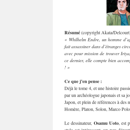
Résumé
(copyright Akata/Delcourt)
« Whilhelm Endre, un homme d’affai
fait assassiner dans d’étranges circ
avec pour mission de trouver Iriya
ce dernier, elle compte bien accomp
! »
Ce que j’en pense :
Déjà le tome 4, et une histoire pass
par un archéologue japonais et sa joli
Japon, et plein de références à des m
Homère, Platon, Solon, Marco Pol
Osamu Uoto
Le dessinateur,
, est 
style est intéressant, un peu dérout