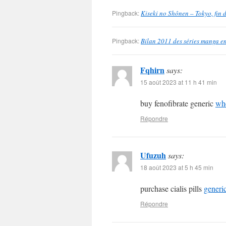
Pingback:
Kiseki no Shônen – Tokyo, fin 
Pingback:
Bilan 2011 des séries manga en
Fqhirn
says:
15 août 2023 at 11 h 41 min
buy fenofibrate generic
whe
Répondre
Ufuzuh
says:
18 août 2023 at 5 h 45 min
purchase cialis pills
generi
Répondre