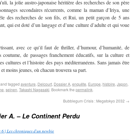
uli, la jolie austro-japonaise héritière des recherches de son père
ersonnages secondaires récurrents, comme la maman d’Iriya, une
le des recherches de son fils, et Rui, un petit garçon de 5 ans
t, qui est doté d’un langage et d’une culture d’adulte et qui voue
issant, avec ce qu’il faut de thriller, d’humour, d’humanité, de
s coutume, de passages franchement éducatifs, sur la culture et
les cultures et l’histoire des pays méditerranéens. Sans jamais être
 et moins jeunes, où chacun trouvera sa part.
and tagged
aventure
,
Delcourt
,
Dossier A
,
enquête
,
Europe
,
histoire
,
Japon
,
sme
,
seinen
,
Takashi Nagasaki
. Bookmark the
permalink
.
Bubblegum Crisis : Megatokyo 2032
→
er A. – Le Continent Perdu
e 6 | Les chroniques d'un newbie