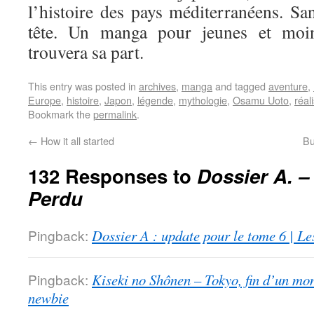
l’histoire des pays méditerranéens. Sa
tête. Un manga pour jeunes et moi
trouvera sa part.
This entry was posted in
archives
,
manga
and tagged
aventure
,
Europe
,
histoire
,
Japon
,
légende
,
mythologie
,
Osamu Uoto
,
réal
Bookmark the
permalink
.
←
How it all started
Bu
132 Responses to
Dossier A. –
Perdu
Pingback:
Dossier A : update pour le tome 6 | Le
Pingback:
Kiseki no Shônen – Tokyo, fin d’un mon
newbie