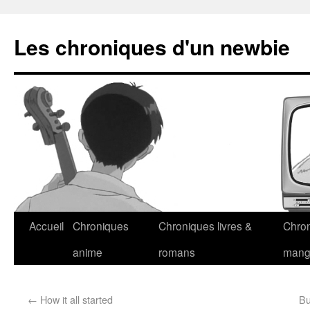
Les chroniques d'un newbie
Accueil
Chroniques
Chroniques livres &
Chro
anime
romans
man
←
How it all started
Bu