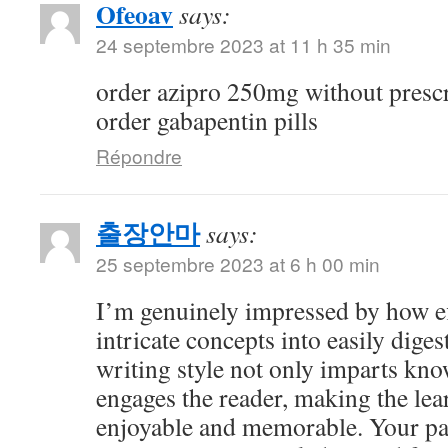
Ofeoav
says:
24 septembre 2023 at 11 h 35 min
order azipro 250mg without presc
order gabapentin pills
Répondre
출장안마
says:
25 septembre 2023 at 6 h 00 min
I’m genuinely impressed by how eff
intricate concepts into easily dige
writing style not only imparts kno
engages the reader, making the le
enjoyable and memorable. Your pa