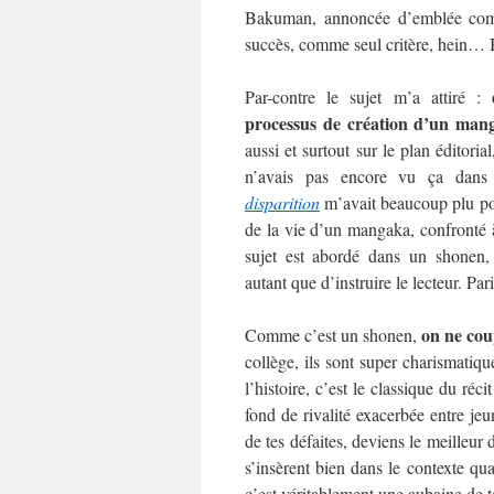
Bakuman, annoncée d’emblée com
succès, comme seul critère, hein… 
Par-contre le sujet m’a attiré :
processus de création d’un man
aussi et surtout sur le plan éditori
n’avais pas encore vu ça dan
disparition
m’avait beaucoup plu po
de la vie d’un mangaka, confronté à 
sujet est abordé dans un shonen, 
autant que d’instruire le lecteur. Pari
on ne cou
Comme c’est un shonen,
collège, ils sont super charismatiqu
l’histoire, c’est le classique du réci
fond de rivalité exacerbée entre je
de tes défaites, deviens le meilleu
s’insèrent bien dans le contexte q
c’est véritablement une aubaine de t