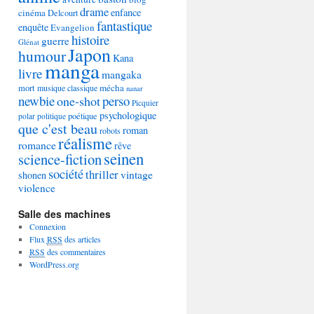
drame
enfance
cinéma
Delcourt
fantastique
enquête
Evangelion
histoire
guerre
Glénat
Japon
humour
Kana
manga
livre
mangaka
mécha
mort
musique classique
nanar
newbie
perso
one-shot
Picquier
psychologique
poétique
polar
politique
que c'est beau
roman
robots
réalisme
romance
rêve
seinen
science-fiction
société
thriller
vintage
shonen
violence
Salle des machines
Connexion
Flux
RSS
des articles
RSS
des commentaires
WordPress.org