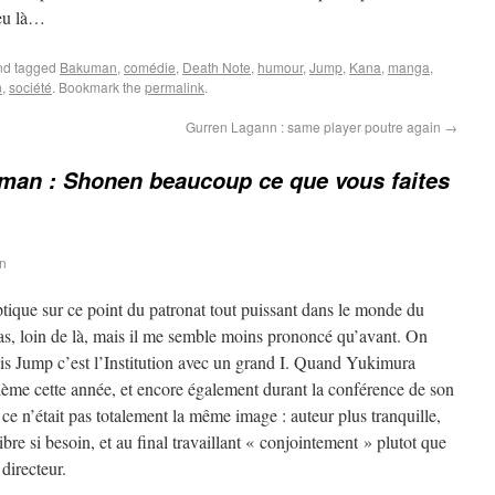
ieu là…
d tagged
Bakuman
,
comédie
,
Death Note
,
humour
,
Jump
,
Kana
,
manga
,
n
,
société
. Bookmark the
permalink
.
Gurren Lagann : same player poutre again
→
man : Shonen beaucoup ce que vous faites
in
ptique sur ce point du patronat tout puissant dans le monde du
pas, loin de là, mais il me semble moins prononcé qu’avant. On
is Jump c’est l’Institution avec un grand I. Quand Yukimura
me cette année, et encore également durant la conférence de son
e n’était pas totalement la même image : auteur plus tranquille,
bre si besoin, et au final travaillant « conjointement » plutot que
directeur.