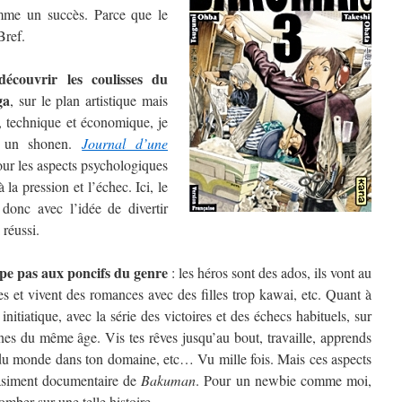
me un succès. Parce que le
Bref.
découvrir les coulisses du
ga
, sur le plan artistique mais
al, technique et économique, je
s un shonen.
Journal d’une
ur les aspects psychologiques
la pression et l’échec. Ici, le
donc avec l’idée de divertir
 réussi.
pe pas aux poncifs du genre
: les héros sont des ados, ils vont au
es et vivent des romances avec des filles trop kawai, etc. Quant à
t initiatique, avec la série des victoires et des échecs habituels, sur
unes du même âge. Vis tes rêves jusqu’au bout, travaille, apprends
r du monde dans ton domaine, etc… Vu mille fois. Mais ces aspects
uasiment documentaire de
Bakuman
. Pour un newbie comme moi,
omber sur une telle histoire.