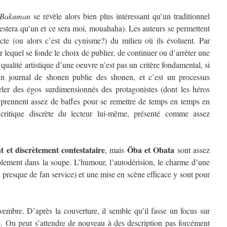
Bakuman
se révèle alors bien plus intéressant qu’un traditionnel
estera qu’un et ce sera moi, mouahaha). Les auteurs se permettent
ecte (ou alors c’est du cynisme?) du milieu où ils évoluent. Par
lequel se fonde le choix de publier, de continuer ou d’arrêter une
a qualité artistique d’une oeuvre n’est pas un critère fondamental, si
 Un journal de shonen publie des shonen, et c’est un processus
ler des égos surdimensionnés des protagonistes (dont les héros
prennent assez de baffes pour se remettre de temps en temps en
itique discrète du lecteur lui-même, présenté comme assez
 et discrètement contestataire
Ōba et Obata
, mais
sont assez
blement dans la soupe. L’humour, l’autodérision, le charme d’une
 presque de fan service) et une mise en scène efficace y sont pour
mbre. D’après la couverture, il semble qu’il fasse un focus sur
On peut s’attendre de nouveau à des description pas forcément