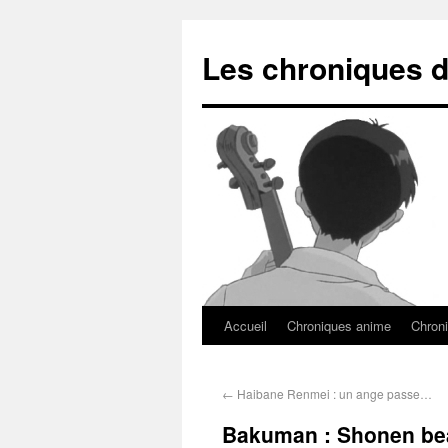
Les chroniques d
Accueil
Chroniques anime
Chroni
←
Haibane Renmei : un ange passe…
Bakuman : Shonen bea