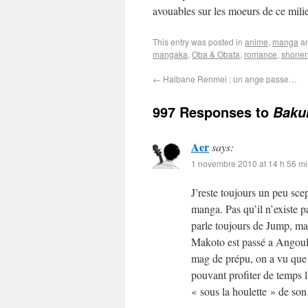
avouables sur les moeurs de ce mil
This entry was posted in
anime
,
manga
an
mangaka
,
Oba & Obata
,
romance
,
shone
←
Haibane Renmei : un ange passe…
997 Responses to
Baku
Aer
says:
1 novembre 2010 at 14 h 56 m
J’reste toujours un peu sce
manga. Pas qu’il n’existe 
parle toujours de Jump, ma
Makoto est passé a Angoulè
mag de prépu, on a vu que c
pouvant profiter de temps li
« sous la houlette » de son 