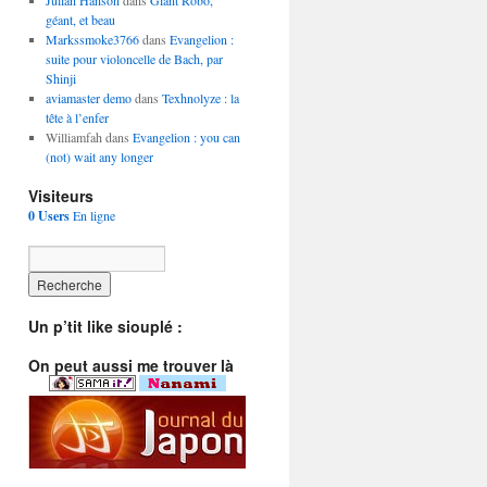
Julian Hanson
dans
Giant Robo,
géant, et beau
Markssmoke3766
dans
Evangelion :
suite pour violoncelle de Bach, par
Shinji
aviamaster demo
dans
Texhnolyze : la
tête à l’enfer
Williamfah dans
Evangelion : you can
(not) wait any longer
Visiteurs
0 Users
En ligne
Un p’tit like siouplé :
On peut aussi me trouver là