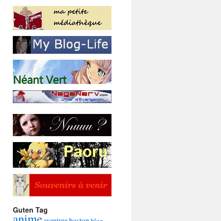
Guten Tag
anime
baston
aventure
blog