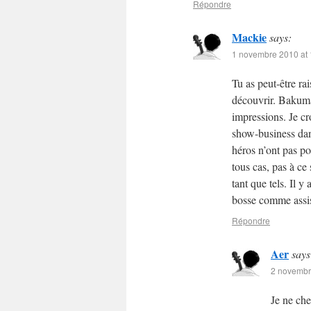
Répondre
Mackie
says:
1 novembre 2010 at 
Tu as peut-être ra
découvrir. Bakuman
impressions. Je c
show-business dan
héros n’ont pas po
tous cas, pas à ce 
tant que tels. Il 
bosse comme assist
Répondre
Aer
says
2 novembr
Je ne che