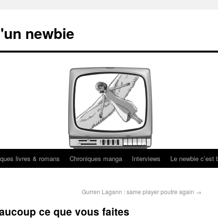
'un newbie
ques livres & romans
Chroniques manga
Interviews
Le newbie c’est b
Gurren Lagann : same player poutre again
→
ucoup ce que vous faites