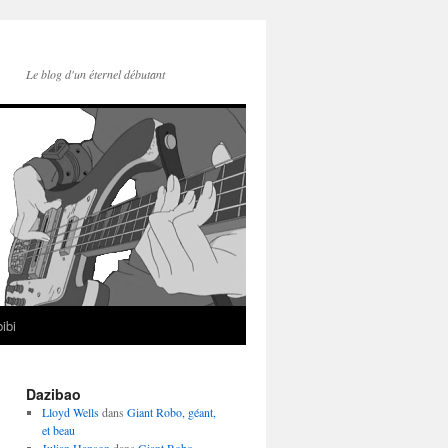
Le blog d'un éternel débutant
ibi
Dazibao
Lloyd Wells
dans
Giant Robo, géant,
et beau