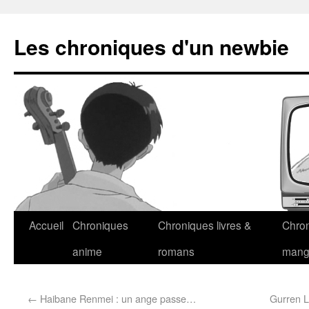
Les chroniques d'un newbie
Accueil
Chroniques
Chroniques livres &
Chro
anime
romans
man
←
Haibane Renmei : un ange passe…
Gurren L