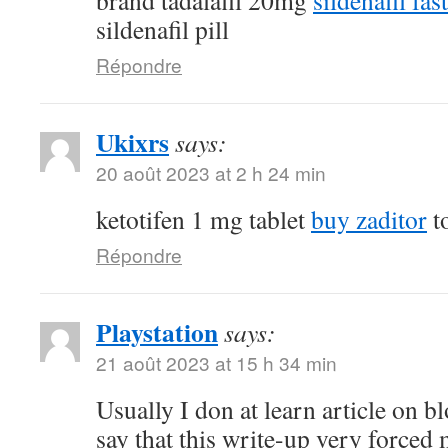
brand tadalafil 20mg
sildenafil fas
sildenafil pill
Répondre
Ukixrs
says:
20 août 2023 at 2 h 24 min
ketotifen 1 mg tablet
buy zaditor
to
Répondre
Playstation
says:
21 août 2023 at 15 h 34 min
Usually I don at learn article on bl
say that this write-up very forced