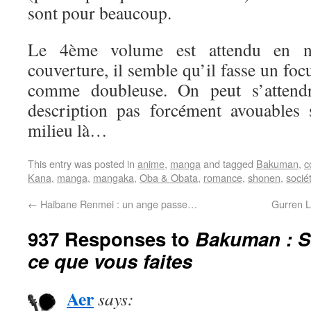
sont pour beaucoup.
Le 4ème volume est attendu en n
couverture, il semble qu’il fasse un fo
comme doubleuse. On peut s’attend
description pas forcément avouables
milieu là…
This entry was posted in
anime
,
manga
and tagged
Bakuman
,
c
Kana
,
manga
,
mangaka
,
Oba & Obata
,
romance
,
shonen
,
socié
←
Haibane Renmei : un ange passe…
Gurren L
937 Responses to
Bakuman : 
ce que vous faites
Aer
says: