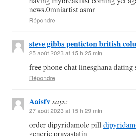
having mybreakfast coming yet aga
news.0mniartist asmr
Répondre
steve gibbs penticton british co
25 août 2023 at 15 h 25 min
free phone chat linesghana dating 
Répondre
Aaisfv
says:
27 août 2023 at 15 h 29 min
order dipyridamole pill
dipyridam
generic pravastatin