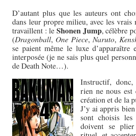
D’autant plus que les auteurs ont cho
dans leur propre milieu, avec les vrais
Shonen Jump
travaillent : le
, célèbre 
(
Dragonball
,
One Piece
,
Naruto
,
Kens
se paient même le luxe d’apparaître 
interposée (je ne sais plus quel person
de Death Note…).
Instructif, donc
rien ne nous est 
création et de la 
J’y ai appris bie
sont choisis les
doivent se plie
rituel, et accepte