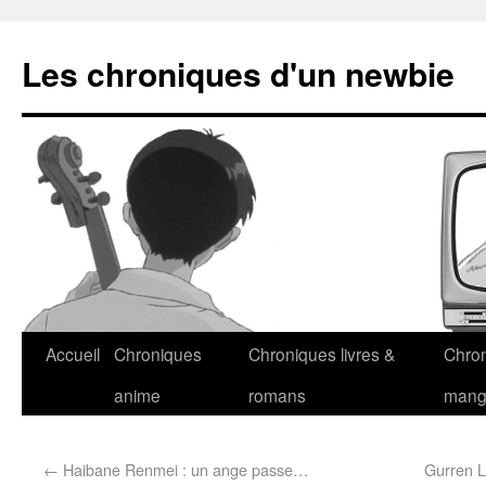
Les chroniques d'un newbie
Accueil
Chroniques
Chroniques livres &
Chro
anime
romans
man
←
Haibane Renmei : un ange passe…
Gurren L