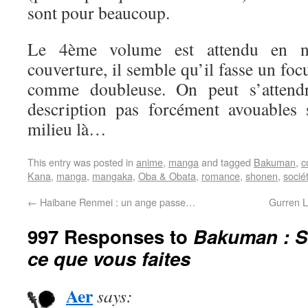
sont pour beaucoup.
Le 4ème volume est attendu en n
couverture, il semble qu’il fasse un fo
comme doubleuse. On peut s’attend
description pas forcément avouables
milieu là…
This entry was posted in
anime
,
manga
and tagged
Bakuman
,
c
Kana
,
manga
,
mangaka
,
Oba & Obata
,
romance
,
shonen
,
socié
←
Haibane Renmei : un ange passe…
Gurren L
997 Responses to
Bakuman : 
ce que vous faites
Aer
says: