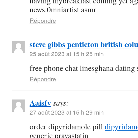
having mybreakfast coming yet aga
news.0mniartist asmr
Répondre
steve gibbs penticton british co
25 août 2023 at 15 h 25 min
free phone chat linesghana dating 
Répondre
Aaisfv
says:
27 août 2023 at 15 h 29 min
order dipyridamole pill
dipyridam
generic pravastatin