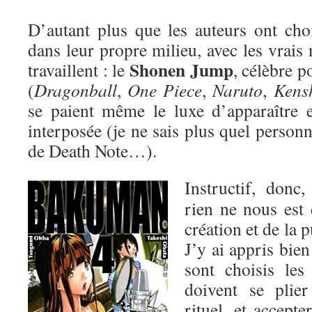
D’autant plus que les auteurs ont cho
dans leur propre milieu, avec les vrais
Shonen Jump
travaillent : le
, célèbre 
(
Dragonball
,
One Piece
,
Naruto
,
Kens
se paient même le luxe d’apparaître 
interposée (je ne sais plus quel person
de Death Note…).
Instructif, donc
rien ne nous est 
création et de la 
J’y ai appris bie
sont choisis les
doivent se plie
rituel, et accepte