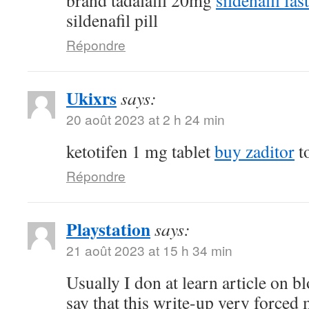
brand tadalafil 20mg
sildenafil fas
sildenafil pill
Répondre
Ukixrs
says:
20 août 2023 at 2 h 24 min
ketotifen 1 mg tablet
buy zaditor
to
Répondre
Playstation
says:
21 août 2023 at 15 h 34 min
Usually I don at learn article on bl
say that this write-up very forced