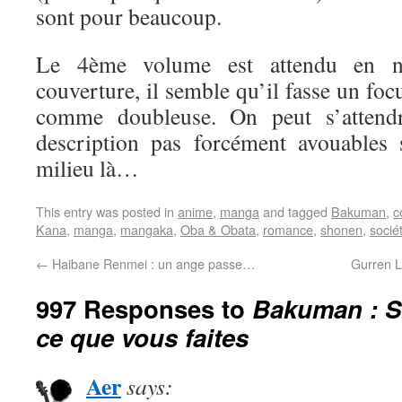
sont pour beaucoup.
Le 4ème volume est attendu en n
couverture, il semble qu’il fasse un fo
comme doubleuse. On peut s’attend
description pas forcément avouables
milieu là…
This entry was posted in
anime
,
manga
and tagged
Bakuman
,
c
Kana
,
manga
,
mangaka
,
Oba & Obata
,
romance
,
shonen
,
socié
←
Haibane Renmei : un ange passe…
Gurren L
997 Responses to
Bakuman : 
ce que vous faites
Aer
says: