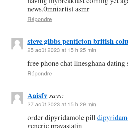
having mybreakfast coming yet aga
news.0mniartist asmr
Répondre
steve gibbs penticton british co
25 août 2023 at 15 h 25 min
free phone chat linesghana dating 
Répondre
Aaisfv
says:
27 août 2023 at 15 h 29 min
order dipyridamole pill
dipyridam
generic pravastatin