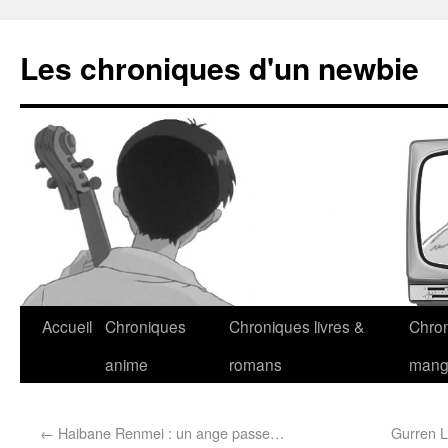
Les chroniques d'un newbie
Accueil
Chroniques
Chroniques livres &
Chro
anime
romans
man
←
Haibane Renmei : un ange passe…
Gurren L