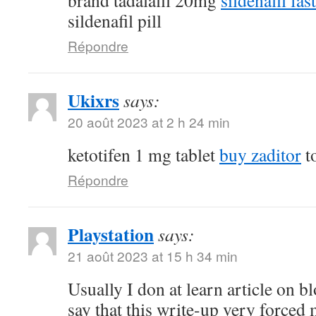
brand tadalafil 20mg
sildenafil fas
sildenafil pill
Répondre
Ukixrs
says:
20 août 2023 at 2 h 24 min
ketotifen 1 mg tablet
buy zaditor
to
Répondre
Playstation
says:
21 août 2023 at 15 h 34 min
Usually I don at learn article on bl
say that this write-up very forced