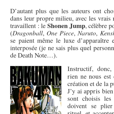
D’autant plus que les auteurs ont cho
dans leur propre milieu, avec les vrais
Shonen Jump
travaillent : le
, célèbre 
(
Dragonball
,
One Piece
,
Naruto
,
Kens
se paient même le luxe d’apparaître 
interposée (je ne sais plus quel person
de Death Note…).
Instructif, donc
rien ne nous est 
création et de la 
J’y ai appris bie
sont choisis les
doivent se plie
rituel, et accepte