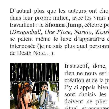
D’autant plus que les auteurs ont cho
dans leur propre milieu, avec les vrais
Shonen Jump
travaillent : le
, célèbre 
(
Dragonball
,
One Piece
,
Naruto
,
Kens
se paient même le luxe d’apparaître 
interposée (je ne sais plus quel person
de Death Note…).
Instructif, donc
rien ne nous est 
création et de la 
J’y ai appris bie
sont choisis les
doivent se plie
rituel, et accepte