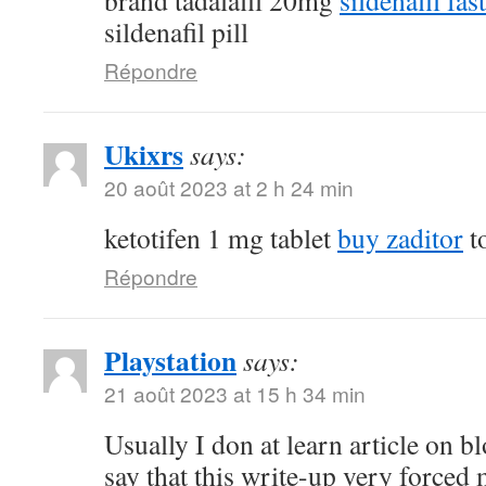
brand tadalafil 20mg
sildenafil fas
sildenafil pill
Répondre
Ukixrs
says:
20 août 2023 at 2 h 24 min
ketotifen 1 mg tablet
buy zaditor
to
Répondre
Playstation
says:
21 août 2023 at 15 h 34 min
Usually I don at learn article on bl
say that this write-up very forced