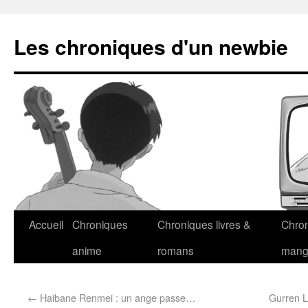
Les chroniques d'un newbie
Accueil
Chroniques
Chroniques livres &
Chro
anime
romans
man
←
Haibane Renmei : un ange passe…
Gurren L