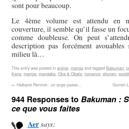
sont pour beaucoup.
Le 4ème volume est attendu en n
couverture, il semble qu’il fasse un fo
comme doubleuse. On peut s’attend
description pas forcément avouables
milieu là…
This entry was posted in
anime
,
manga
and tagged
Bakuman
,
c
Kana
,
manga
,
mangaka
,
Oba & Obata
,
romance
,
shonen
,
socié
←
Haibane Renmei : un ange passe…
Gurren L
944 Responses to
Bakuman : 
ce que vous faites
Aer
says: