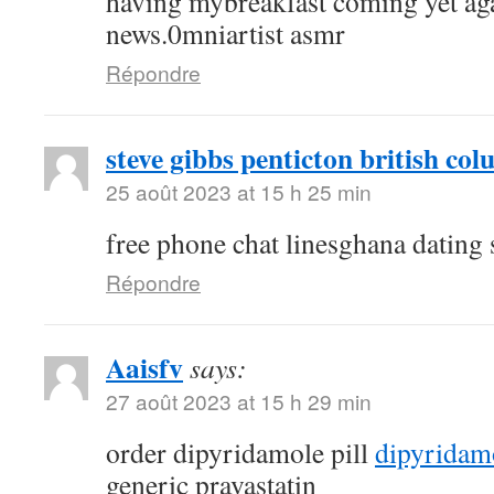
having mybreakfast coming yet aga
news.0mniartist asmr
Répondre
steve gibbs penticton british co
25 août 2023 at 15 h 25 min
free phone chat linesghana dating 
Répondre
Aaisfv
says:
27 août 2023 at 15 h 29 min
order dipyridamole pill
dipyridam
generic pravastatin