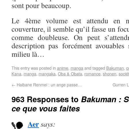
sont pour beaucoup.
Le 4ème volume est attendu en n
couverture, il semble qu’il fasse un fo
comme doubleuse. On peut s’attend
description pas forcément avouables
milieu là…
This entry was posted in
anime
,
manga
and tagged
Bakuman
,
c
Kana
,
manga
,
mangaka
,
Oba & Obata
,
romance
,
shonen
,
socié
←
Haibane Renmei : un ange passe…
Gurren L
963 Responses to
Bakuman : 
ce que vous faites
Aer
says: