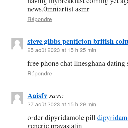
having mybreakfast coming yet aga
news.0mniartist asmr
Répondre
steve gibbs penticton british co
25 août 2023 at 15 h 25 min
free phone chat linesghana dating 
Répondre
Aaisfv
says:
27 août 2023 at 15 h 29 min
order dipyridamole pill
dipyridam
generic pravastatin