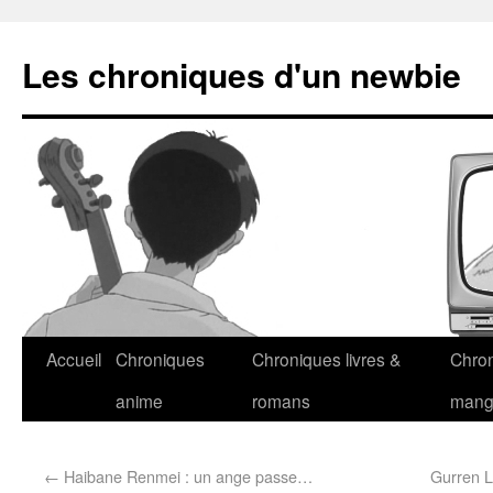
Les chroniques d'un newbie
Accueil
Chroniques
Chroniques livres &
Chro
anime
romans
man
←
Haibane Renmei : un ange passe…
Gurren L