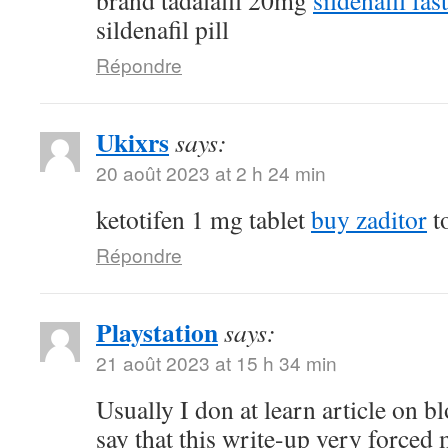
brand tadalafil 20mg
sildenafil fas
sildenafil pill
Répondre
Ukixrs
says:
20 août 2023 at 2 h 24 min
ketotifen 1 mg tablet
buy zaditor
to
Répondre
Playstation
says:
21 août 2023 at 15 h 34 min
Usually I don at learn article on bl
say that this write-up very forced