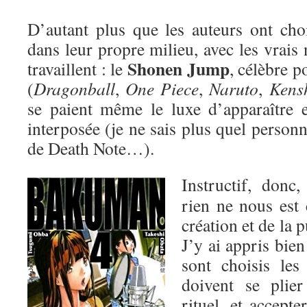
D’autant plus que les auteurs ont cho
dans leur propre milieu, avec les vrais
Shonen Jump
travaillent : le
, célèbre 
(
Dragonball
,
One Piece
,
Naruto
,
Kens
se paient même le luxe d’apparaître 
interposée (je ne sais plus quel person
de Death Note…).
Instructif, donc
rien ne nous est 
création et de la 
J’y ai appris bie
sont choisis les
doivent se plie
rituel, et accepte