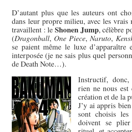
D’autant plus que les auteurs ont cho
dans leur propre milieu, avec les vrais
Shonen Jump
travaillent : le
, célèbre 
(
Dragonball
,
One Piece
,
Naruto
,
Kens
se paient même le luxe d’apparaître 
interposée (je ne sais plus quel person
de Death Note…).
Instructif, donc
rien ne nous est 
création et de la 
J’y ai appris bie
sont choisis les
doivent se plie
rituel, et accepte