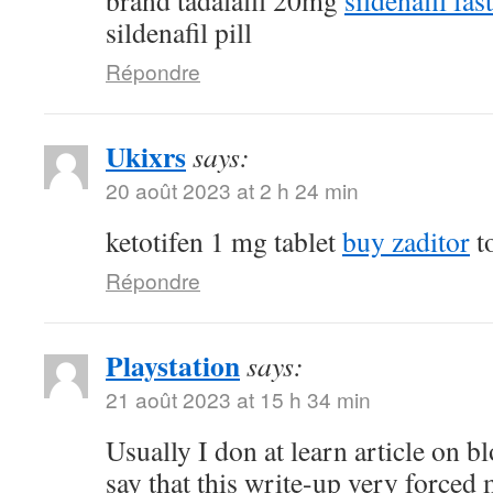
brand tadalafil 20mg
sildenafil fas
sildenafil pill
Répondre
Ukixrs
says:
20 août 2023 at 2 h 24 min
ketotifen 1 mg tablet
buy zaditor
to
Répondre
Playstation
says:
21 août 2023 at 15 h 34 min
Usually I don at learn article on bl
say that this write-up very forced