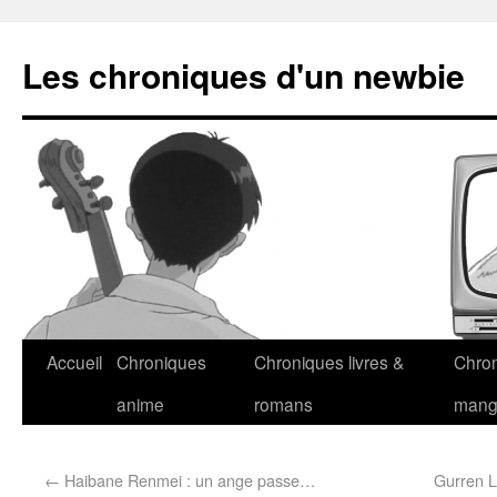
Les chroniques d'un newbie
Accueil
Chroniques
Chroniques livres &
Chro
anime
romans
man
←
Haibane Renmei : un ange passe…
Gurren L