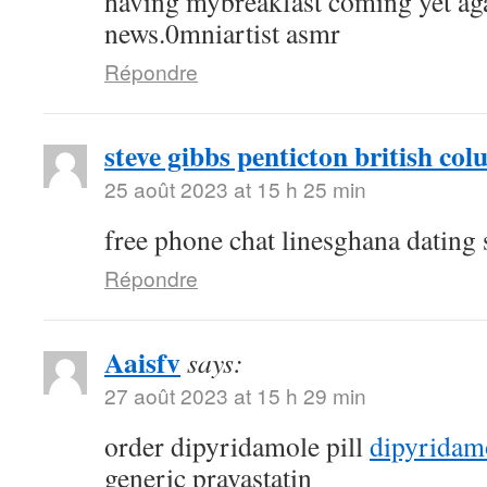
having mybreakfast coming yet aga
news.0mniartist asmr
Répondre
steve gibbs penticton british co
25 août 2023 at 15 h 25 min
free phone chat linesghana dating 
Répondre
Aaisfv
says:
27 août 2023 at 15 h 29 min
order dipyridamole pill
dipyridam
generic pravastatin