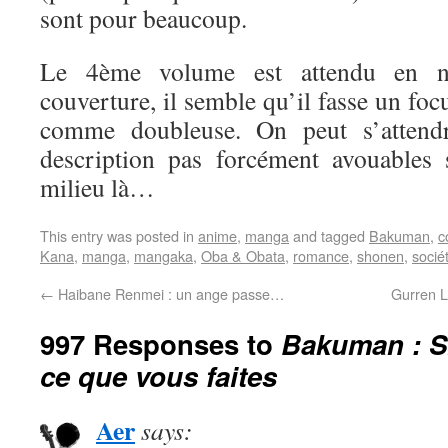
sont pour beaucoup.
Le 4ème volume est attendu en n
couverture, il semble qu’il fasse un fo
comme doubleuse. On peut s’attend
description pas forcément avouables
milieu là…
This entry was posted in
anime
,
manga
and tagged
Bakuman
,
c
Kana
,
manga
,
mangaka
,
Oba & Obata
,
romance
,
shonen
,
socié
←
Haibane Renmei : un ange passe…
Gurren L
997 Responses to
Bakuman : 
ce que vous faites
Aer
says: