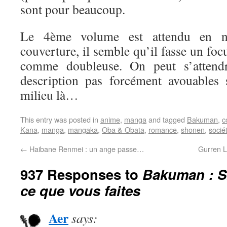
sont pour beaucoup.
Le 4ème volume est attendu en n
couverture, il semble qu’il fasse un fo
comme doubleuse. On peut s’attend
description pas forcément avouables
milieu là…
This entry was posted in
anime
,
manga
and tagged
Bakuman
,
c
Kana
,
manga
,
mangaka
,
Oba & Obata
,
romance
,
shonen
,
socié
←
Haibane Renmei : un ange passe…
Gurren L
937 Responses to
Bakuman : 
ce que vous faites
Aer
says: