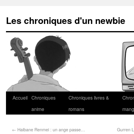
Les chroniques d'un newbie
Accueil
Chroniques
Chroniques livres &
Chro
anime
romans
man
←
Haibane Renmei : un ange passe…
Gurren L