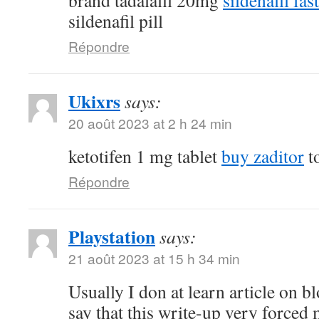
brand tadalafil 20mg
sildenafil fas
sildenafil pill
Répondre
Ukixrs
says:
20 août 2023 at 2 h 24 min
ketotifen 1 mg tablet
buy zaditor
to
Répondre
Playstation
says:
21 août 2023 at 15 h 34 min
Usually I don at learn article on bl
say that this write-up very forced