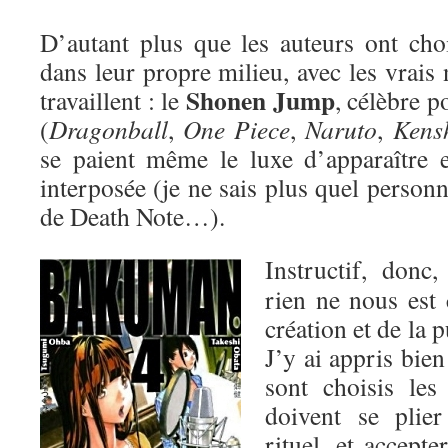
D’autant plus que les auteurs ont cho
dans leur propre milieu, avec les vrais
Shonen Jump
travaillent : le
, célèbre 
(
Dragonball
,
One Piece
,
Naruto
,
Kens
se paient même le luxe d’apparaître 
interposée (je ne sais plus quel person
de Death Note…).
Instructif, donc
rien ne nous est 
création et de la 
J’y ai appris bie
sont choisis les
doivent se plie
rituel, et accepte