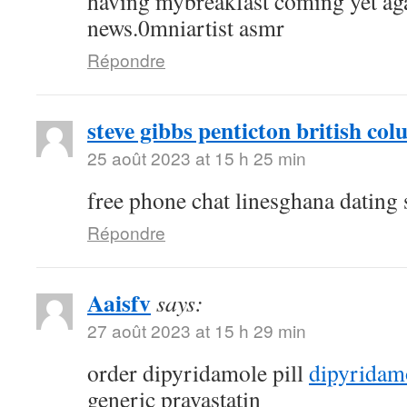
having mybreakfast coming yet aga
news.0mniartist asmr
Répondre
steve gibbs penticton british co
25 août 2023 at 15 h 25 min
free phone chat linesghana dating 
Répondre
Aaisfv
says:
27 août 2023 at 15 h 29 min
order dipyridamole pill
dipyridam
generic pravastatin