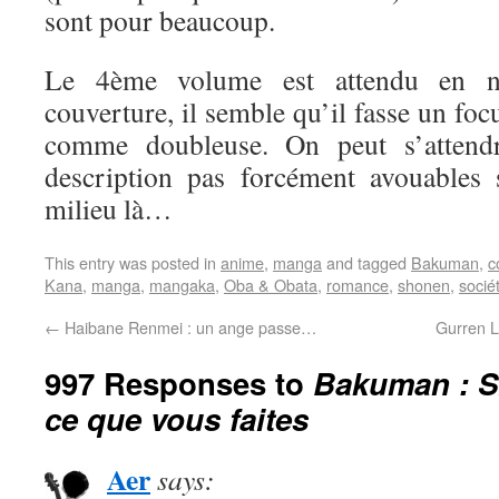
sont pour beaucoup.
Le 4ème volume est attendu en n
couverture, il semble qu’il fasse un fo
comme doubleuse. On peut s’attend
description pas forcément avouables
milieu là…
This entry was posted in
anime
,
manga
and tagged
Bakuman
,
c
Kana
,
manga
,
mangaka
,
Oba & Obata
,
romance
,
shonen
,
socié
←
Haibane Renmei : un ange passe…
Gurren L
997 Responses to
Bakuman : 
ce que vous faites
Aer
says: