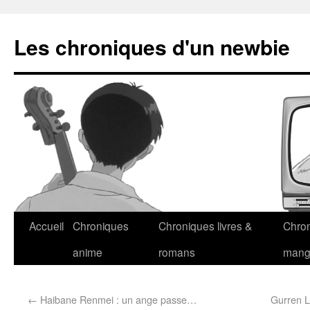
Les chroniques d'un newbie
Accueil
Chroniques
Chroniques livres &
Chro
anime
romans
man
←
Haibane Renmei : un ange passe…
Gurren L