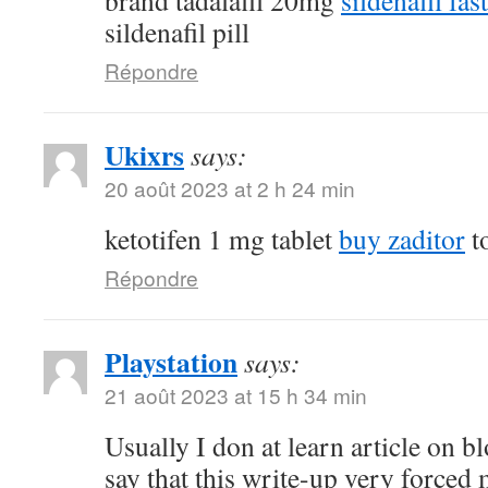
brand tadalafil 20mg
sildenafil fas
sildenafil pill
Répondre
Ukixrs
says:
20 août 2023 at 2 h 24 min
ketotifen 1 mg tablet
buy zaditor
to
Répondre
Playstation
says:
21 août 2023 at 15 h 34 min
Usually I don at learn article on bl
say that this write-up very forced