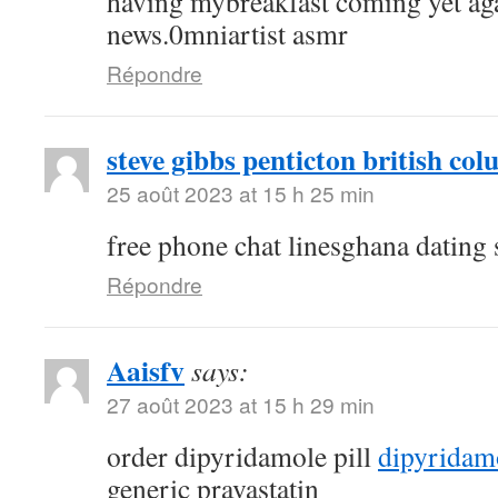
having mybreakfast coming yet aga
news.0mniartist asmr
Répondre
steve gibbs penticton british co
25 août 2023 at 15 h 25 min
free phone chat linesghana dating 
Répondre
Aaisfv
says:
27 août 2023 at 15 h 29 min
order dipyridamole pill
dipyridam
generic pravastatin