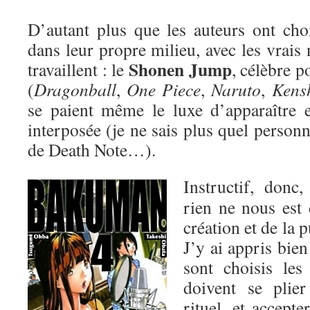
D’autant plus que les auteurs ont cho
dans leur propre milieu, avec les vrais
Shonen Jump
travaillent : le
, célèbre 
(
Dragonball
,
One Piece
,
Naruto
,
Kens
se paient même le luxe d’apparaître 
interposée (je ne sais plus quel person
de Death Note…).
Instructif, donc
rien ne nous est 
création et de la 
J’y ai appris bie
sont choisis les
doivent se plie
rituel, et accepte