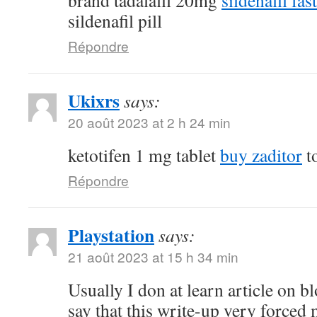
brand tadalafil 20mg
sildenafil fas
sildenafil pill
Répondre
Ukixrs
says:
20 août 2023 at 2 h 24 min
ketotifen 1 mg tablet
buy zaditor
to
Répondre
Playstation
says:
21 août 2023 at 15 h 34 min
Usually I don at learn article on bl
say that this write-up very forced