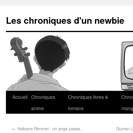
Les chroniques d'un newbie
Accueil
Chroniques
Chroniques livres &
Chro
anime
romans
man
←
Haibane Renmei : un ange passe…
Gurren L