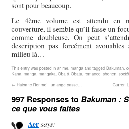
sont pour beaucoup.
Le 4ème volume est attendu en n
couverture, il semble qu’il fasse un fo
comme doubleuse. On peut s’attend
description pas forcément avouables
milieu là…
This entry was posted in
anime
,
manga
and tagged
Bakuman
,
c
Kana
,
manga
,
mangaka
,
Oba & Obata
,
romance
,
shonen
,
socié
←
Haibane Renmei : un ange passe…
Gurren L
997 Responses to
Bakuman : 
ce que vous faites
Aer
says: