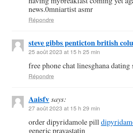
having mybreakfast coming yet aga
news.0mniartist asmr
Répondre
steve gibbs penticton british co
25 août 2023 at 15 h 25 min
free phone chat linesghana dating 
Répondre
Aaisfv
says:
27 août 2023 at 15 h 29 min
order dipyridamole pill
dipyridam
generic pravastatin