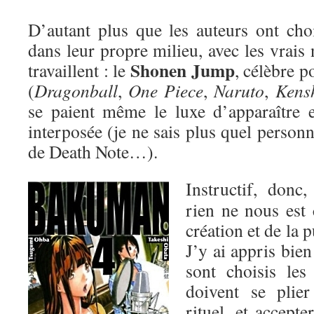
D’autant plus que les auteurs ont cho
dans leur propre milieu, avec les vrais
Shonen Jump
travaillent : le
, célèbre 
(
Dragonball
,
One Piece
,
Naruto
,
Kens
se paient même le luxe d’apparaître 
interposée (je ne sais plus quel person
de Death Note…).
Instructif, donc
rien ne nous est 
création et de la 
J’y ai appris bie
sont choisis les
doivent se plie
rituel, et accepte