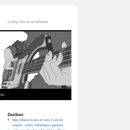
Le blog d'un éternel débutant
ibi
Dazibao
https://dance-tracks.nl/
dans
L’oeil du
serpent : contes folkloriques japonais