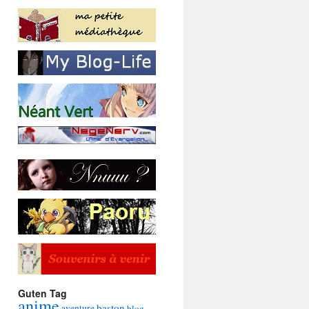
Guten Tag
anime
baston
aventure
blog