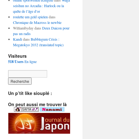
online sportwetten echtgeld
dans
Waga
seishun no Arcadia : Harlock ou la
quête de l’âge d’or
roulette um geld spielen
dans
Chronique de Macross le newbie
Williambyday dans
Deux Daicon pour
pas un radis
Kandi
dans
Bubblegum Crisis :
Megatokyo 2032 (translated topic)
Visiteurs
518 Users
En ligne
Un p’tit like siouplé :
On peut aussi me trouver là