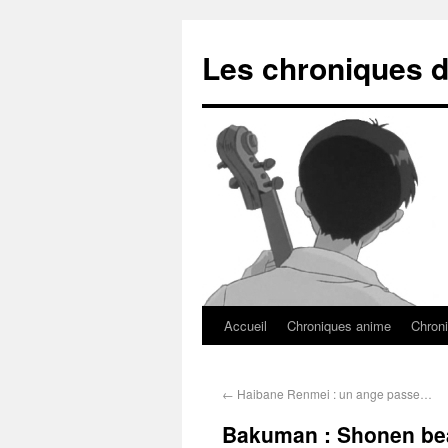
Les chroniques d
Accueil
Chroniques anime
Chroni
←
Haibane Renmei : un ange passe…
Bakuman : Shonen bea