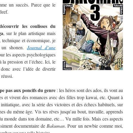
me un succès. Parce que le
Bref.
découvrir les coulisses du
ga
, sur le plan artistique mais
al, technique et économique, je
s un shonen.
Journal d’une
ur les aspects psychologiques
la pression et l’échec. Ici, le
donc avec l’idée de divertir
 réussi.
pe pas aux poncifs du genre
: les héros sont des ados, ils vont au
es et vivent des romances avec des filles trop kawai, etc. Quant à
t initiatique, avec la série des victoires et des échecs habituels, sur
unes du même âge. Vis tes rêves jusqu’au bout, travaille, apprends
r du monde dans ton domaine, etc… Vu mille fois. Mais ces aspects
uasiment documentaire de
Bakuman
. Pour un newbie comme moi,
omber sur une telle histoire.