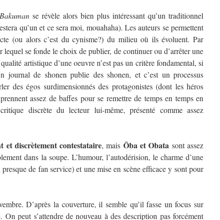
Bakuman
se révèle alors bien plus intéressant qu’un traditionnel
estera qu’un et ce sera moi, mouahaha). Les auteurs se permettent
ecte (ou alors c’est du cynisme?) du milieu où ils évoluent. Par
lequel se fonde le choix de publier, de continuer ou d’arrêter une
a qualité artistique d’une oeuvre n’est pas un critère fondamental, si
 Un journal de shonen publie des shonen, et c’est un processus
ler des égos surdimensionnés des protagonistes (dont les héros
prennent assez de baffes pour se remettre de temps en temps en
itique discrète du lecteur lui-même, présenté comme assez
 et discrètement contestataire
Ōba et Obata
, mais
sont assez
blement dans la soupe. L’humour, l’autodérision, le charme d’une
 presque de fan service) et une mise en scène efficace y sont pour
mbre. D’après la couverture, il semble qu’il fasse un focus sur
On peut s’attendre de nouveau à des description pas forcément