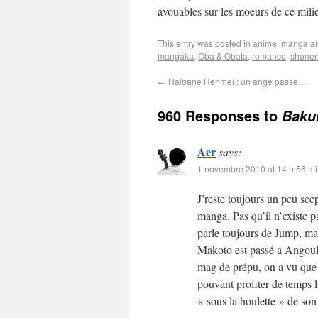
avouables sur les moeurs de ce mil
This entry was posted in
anime
,
manga
an
mangaka
,
Oba & Obata
,
romance
,
shone
←
Haibane Renmei : un ange passe…
960 Responses to
Baku
Aer
says:
1 novembre 2010 at 14 h 56 m
J’reste toujours un peu sce
manga. Pas qu’il n’existe 
parle toujours de Jump, ma
Makoto est passé a Angoulè
mag de prépu, on a vu que c
pouvant profiter de temps li
« sous la houlette » de son 