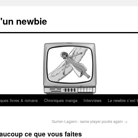
'un newbie
ques livres & romans
Chroniques manga
Interviews
Le newbie c’est b
Gurren Lagann : same player poutre again
→
ucoup ce que vous faites