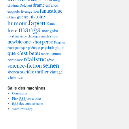
drame
enfance
cinéma
Delcourt
fantastique
enquête
Evangelion
histoire
guerre
Glénat
Japon
humour
Kana
manga
livre
mangaka
mécha
mort
musique classique
nanar
newbie
perso
one-shot
Picquier
psychologique
poétique
polar
politique
que c'est beau
roman
robots
réalisme
romance
rêve
seinen
science-fiction
société
thriller
vintage
shonen
violence
Salle des machines
Connexion
Flux
RSS
des articles
RSS
des commentaires
WordPress.org