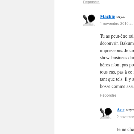
Répondre
Mackie
says:
1 novembre 2010 at 
Tu as peut-être ra
découvrir. Bakuman
impressions. Je c
show-business dan
héros n’ont pas po
tous cas, pas à ce 
tant que tels. Il 
bosse comme assist
Répondre
Aer
says
2 novembr
Je ne che