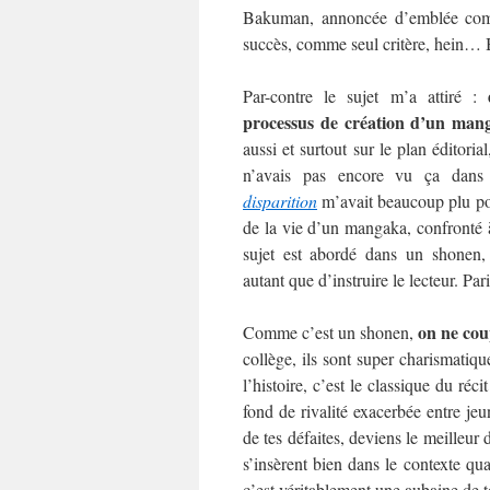
Bakuman, annoncée d’emblée com
succès, comme seul critère, hein… 
Par-contre le sujet m’a attiré :
processus de création d’un man
aussi et surtout sur le plan éditori
n’avais pas encore vu ça dan
disparition
m’avait beaucoup plu po
de la vie d’un mangaka, confronté à 
sujet est abordé dans un shonen, 
autant que d’instruire le lecteur. Pari
on ne cou
Comme c’est un shonen,
collège, ils sont super charismatiqu
l’histoire, c’est le classique du réci
fond de rivalité exacerbée entre je
de tes défaites, deviens le meilleu
s’insèrent bien dans le contexte q
c’est véritablement une aubaine de t