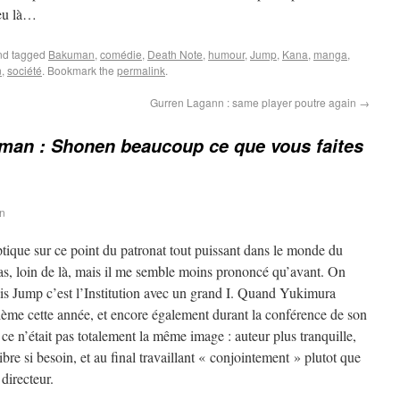
ieu là…
d tagged
Bakuman
,
comédie
,
Death Note
,
humour
,
Jump
,
Kana
,
manga
,
n
,
société
. Bookmark the
permalink
.
Gurren Lagann : same player poutre again
→
man : Shonen beaucoup ce que vous faites
in
ptique sur ce point du patronat tout puissant dans le monde du
pas, loin de là, mais il me semble moins prononcé qu’avant. On
is Jump c’est l’Institution avec un grand I. Quand Yukimura
me cette année, et encore également durant la conférence de son
e n’était pas totalement la même image : auteur plus tranquille,
bre si besoin, et au final travaillant « conjointement » plutot que
directeur.