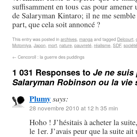
suffisamment en tous cas pour amener 
de Salaryman Kintaro; il ne me semble 
part, que cela soit annoncé ?
This entry was posted in
archives
,
manga
and tagged
Delcourt
,
Motomiya
,
Japon
,
mort
,
nature
,
pauvreté
,
réalisme
,
SDF
,
sociét
←
Cencoroll : la guerre des puddings
1 031 Responses to
Je ne suis 
Salaryman Robinson ou la vie
Plumy
says:
28 novembre 2010 at 12 h 35 min
Hoho ! J’hésitais à acheter la suit
le 1er. J’avais peur que la suite ait