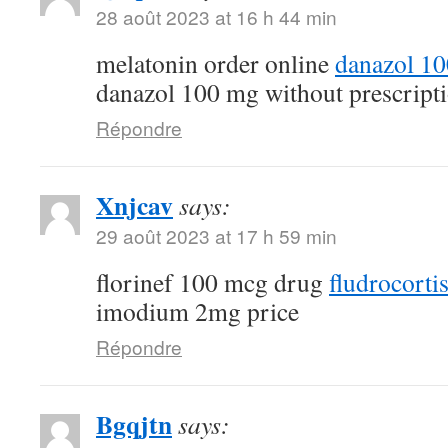
28 août 2023 at 16 h 44 min
melatonin order online
danazol 1
danazol 100 mg without prescript
Répondre
Xnjcav
says:
29 août 2023 at 17 h 59 min
florinef 100 mcg drug
fludrocorti
imodium 2mg price
Répondre
Bgqjtn
says: