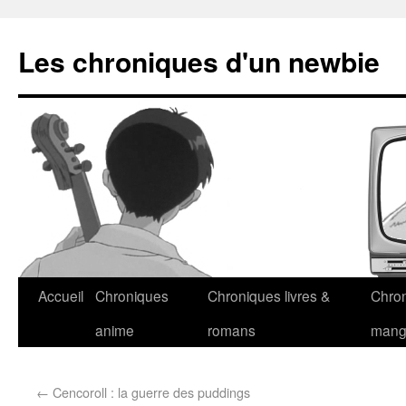
Les chroniques d'un newbie
Accueil
Chroniques
Chroniques livres &
Chro
anime
romans
man
←
Cencoroll : la guerre des puddings