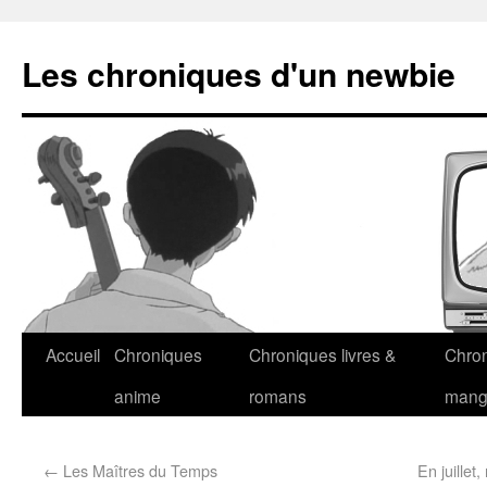
Les chroniques d'un newbie
Accueil
Chroniques
Chroniques livres &
Chro
anime
romans
man
←
Les Maîtres du Temps
En juillet