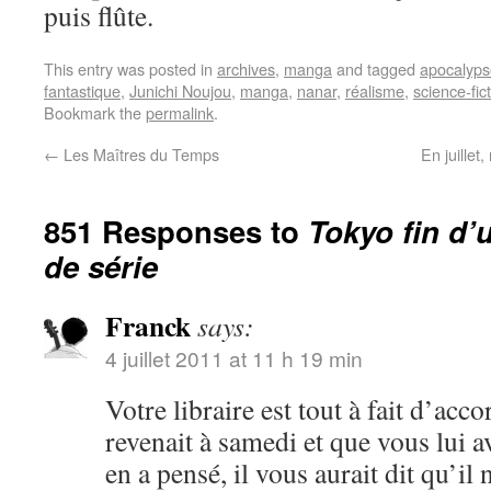
puis flûte.
This entry was posted in
archives
,
manga
and tagged
apocalyps
fantastique
,
Junichi Noujou
,
manga
,
nanar
,
réalisme
,
science-fic
Bookmark the
permalink
.
←
Les Maîtres du Temps
En juillet
851 Responses to
Tokyo fin d’
de série
Franck
says:
4 juillet 2011 at 11 h 19 min
Votre libraire est tout à fait d’acco
revenait à samedi et que vous lui 
en a pensé, il vous aurait dit qu’il 