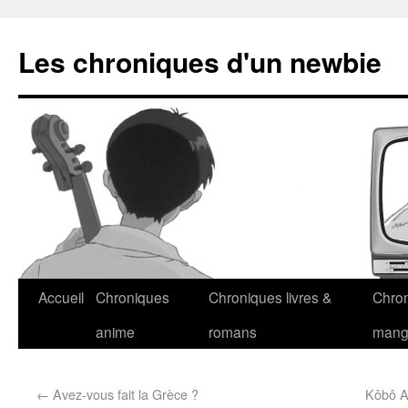
Les chroniques d'un newbie
Accueil
Chroniques
Chroniques livres &
Chro
anime
romans
man
←
Avez-vous fait la Grèce ?
Kôbô Ab