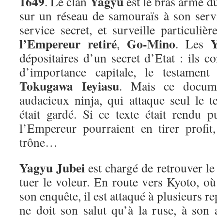
1649
Yagyu
. Le clan
est le bras armé d
sur un réseau de samouraïs à son servi
service secret, et surveille particuliè
l’Empereur retiré
Go-Mino
,
. Les
dépositaires d’un secret d’Etat : ils 
d’importance capitale, le testament
Tokugawa Ieyiasu
. Mais ce docum
audacieux ninja, qui attaque seul le
était gardé. Si ce texte était rendu p
l’Empereur pourraient en tirer profit,
trône…
Yagyu Jubei
est chargé de retrouver le
tuer le voleur. En route vers Kyoto, 
son enquête, il est attaqué à plusieurs re
ne doit son salut qu’à la ruse, à son 