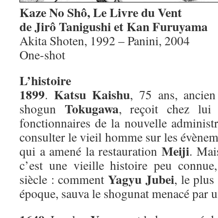
Kaze No Shô, Le Livre du Vent
de Jirô Tanigushi et Kan Furuyama
Akita Shoten, 1992 – Panini, 2004
One-shot
L’histoire
1899
Katsu Kaishu
.
, 75 ans, ancien
Tokugawa
shogun
, reçoit chez lu
fonctionnaires de la nouvelle administ
consulter le vieil homme sur les évèneme
Meiji
qui a amené la restauration
. Mai
c’est une vieille histoire peu connu
Yagyu Jubei
siècle : comment
, le plu
époque, sauva le shogunat menacé par 