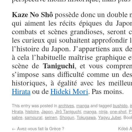
Kaze No Shô
possède donc un double ni
qui aiment les récits épiques du Japo
combats et scènes grandioses, seront
les curieux qui souhaitent approfondir 
l’histoire du Japon. J’appartiens aux d
à cela l’habituelle maîtrise graphique e
Taniguchi
scène de
, et vous compre
s’impose sans difficulté comme un des
historiques, à égalité avec les meill
Hirata
ou de
Hideki Mori
. Pas moins.
This entry was posted in
archives
,
manga
and tagged
bushido
,
è
Hirata
,
histoire
,
Japon
,
Jirô Taniguchi
,
manga
,
ninja
,
one-shot
,
P
sabre
,
samouraï
,
seinen
,
Shogun
,
Tokugawa
,
Yagyu Jubei
. Boo
←
Avez-vous fait la Grèce ?
Kôbô Ab