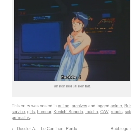
ah non moi j'ai rien fait.
This entry was posted in
anime
,
archives
and tagged
anime
,
Bub
service
,
girls
,
humour
,
Kenichi Sonoda
,
mécha
,
OAV
,
robots
,
sci
permalink
.
←
Dossier A. – Le Continent Perdu
Bubblegum 