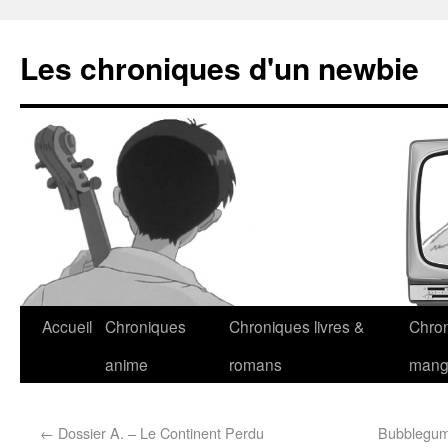
Les chroniques d'un newbie
Accueil
Chroniques
Chroniques livres &
Chro
anime
romans
man
←
Dossier A. – Le Continent Perdu
Bubblegum 