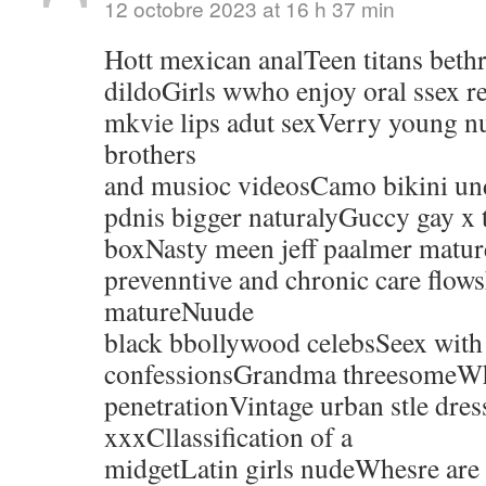
12 octobre 2023 at 16 h 37 min
Hott mexican analTeen titans beth
dildoGirls wwho enjoy oral ssex 
mkvie lips adut sexVerry young n
brothers
and musioc videosCamo bikini u
pdnis bigger naturalyGuccy gay x t
boxNasty meen jeff paalmer matu
prevenntive and chronic care flow
matureNuude
black bbollywood celebsSeex with 
confessionsGrandma threesomeWhh
penetrationVintage urban stle dre
xxxCllassification of a
midgetLatin girls nudeWhesre are