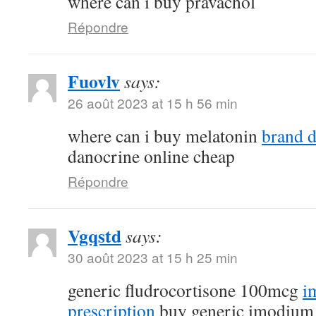
where can i buy pravachol
Répondre
Fuovlv
says:
26 août 2023 at 15 h 56 min
where can i buy melatonin
brand 
danocrine online cheap
Répondre
Vgqstd
says:
30 août 2023 at 15 h 25 min
generic fludrocortisone 100mcg
i
prescription
buy generic imodium 