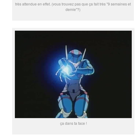
très attendue en effet. (vous trouvez pas que ça fait très "9 semaines et
demie"?)
ça dans ta face !