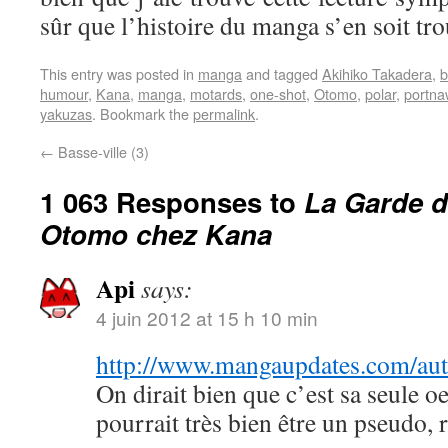
sûr que l’histoire du manga s’en soit tr
This entry was posted in
manga
and tagged
Akihiko Takadera
,
b
humour
,
Kana
,
manga
,
motards
,
one-shot
,
Otomo
,
polar
,
portna
yakuzas
. Bookmark the
permalink
.
←
Basse-ville (3)
1 063 Responses to
La Garde d
Otomo chez Kana
Api
says:
4 juin 2012 at 15 h 10 min
http://www.mangaupdates.com/au
On dirait bien que c’est sa seule o
pourrait très bien être un pseudo