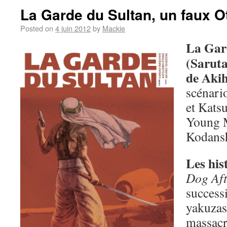
La Garde du Sultan, un faux 
Posted on
4 juin 2012
by
Mackie
La Gar
(Saruta
de Aki
scénari
et Kats
Young 
Kodans
Les hist
Dog Af
success
yakuza
massacr