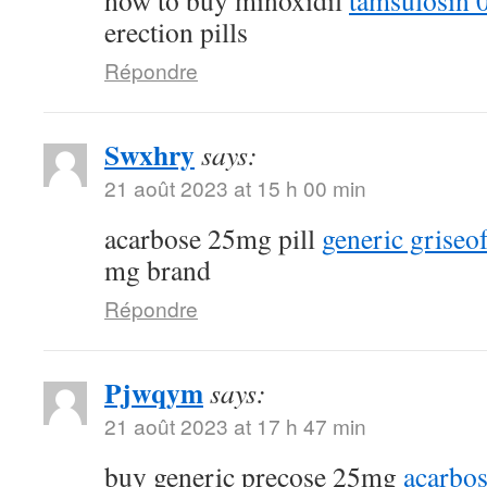
how to buy minoxidil
tamsulosin 
erection pills
Répondre
Swxhry
says:
21 août 2023 at 15 h 00 min
acarbose 25mg pill
generic griseo
mg brand
Répondre
Pjwqym
says:
21 août 2023 at 17 h 47 min
buy generic precose 25mg
acarbo