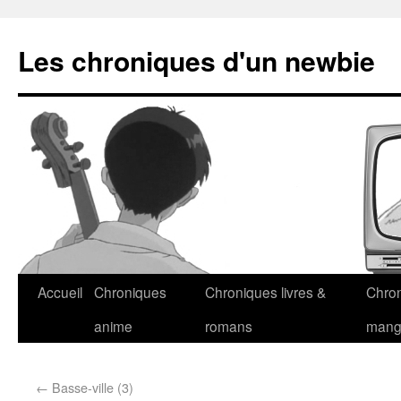
Les chroniques d'un newbie
Accueil
Chroniques
Chroniques livres &
Chro
anime
romans
man
←
Basse-ville (3)