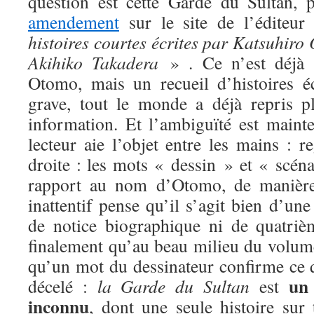
question est cette Garde du Sultan, 
amendement
sur le site de l’éditeu
histoires courtes écrites par Katsuhiro
Akihiko Takadera
» . Ce n’est déjà 
Otomo, mais un recueil d’histoires é
grave, tout le monde a déjà repris pl
information. Et l’ambiguïté est maint
lecteur aie l’objet entre les mains : 
droite : les mots « dessin » et « scén
rapport au nom d’Otomo, de manière
inattentif pense qu’il s’agit bien d’un
de notice biographique ni de quatriè
finalement qu’au beau milieu du volume
qu’un mot du dessinateur confirme ce q
un 
décelé :
la Garde du Sultan
est
inconnu
, dont une seule histoire sur 