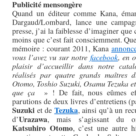
Publicité mensongère
Quand un éditeur comme Kana, éman
Dargaud/Lombard, lance une campag
presse, j’ai la faiblesse d’imaginer que c
moins que c’est fait consciemment. Que 
mémoire : courant 2011, Kana
annonce
vous l’avez vu sur notre
facebook
, en 
plaisir d’accueillir dans notre cata
réalisés par quatre grands maîtres 
Otomo, Toshio Suzuki, Osamu Tezuka e
que ça
» ! De fait, nous eûmes eff
parutions de deux livres d’entretiens (p
Suzuki
Tezuka
et de
, ainsi qu’à un rec
Urazawa
d’
, mais s’agissant du o
Katsuhiro Otomo
, c’est une autre 