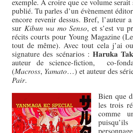
exemple. A croire que ce volume serait s
publié. Tu parles d’un évènement éditori
encore revenir dessus. Bref, l’auteur 
sur
Kibun wa mo Senso
, et s’est vu p
récits courts pour Young Magazine (L
tout de même). Avec tout cela j’ai ou
Haruka Tak
signature des scénarios :
auteur de science-fiction, co-fon
(
Macross
,
Yamato
…) et auteur des sér
Pair
.
Bien que di
les trois r
comme une
puisqu’i
personna