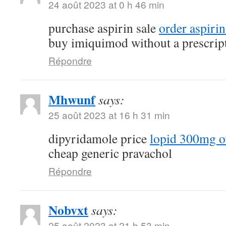
24 août 2023 at 0 h 46 min
purchase aspirin sale
order aspiri
buy imiquimod without a prescrip
Répondre
Mhwunf
says:
25 août 2023 at 16 h 31 min
dipyridamole price
lopid 300mg ov
cheap generic pravachol
Répondre
Nobvxt
says:
25 août 2023 at 21 h 53 min