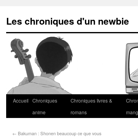
Les chroniques d'un newbie
Accueil
Chroniques
Chroniques livres &
Chro
anime
romans
man
←
Bakuman : Shonen beaucoup ce que vous