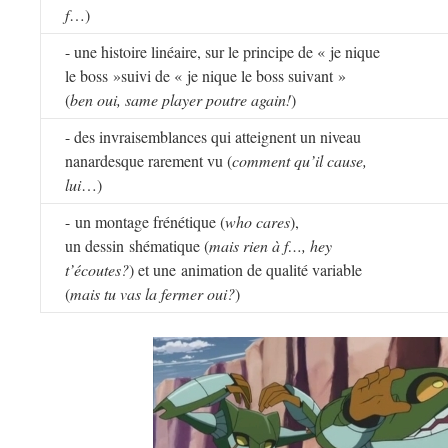
f
…)
- une histoire linéaire, sur le principe de « je nique
le boss »suivi de « je nique le boss suivant »
(
ben oui, same player poutre again!
)
- des invraisemblances qui atteignent un niveau
nanardesque rarement vu (
comment qu’il cause,
lui
…)
- un montage frénétique (
who cares
),
un dessin shématique (
mais rien à f…, hey
t’écoutes?
) et une animation de qualité variable
(
mais tu vas la fermer oui?
)