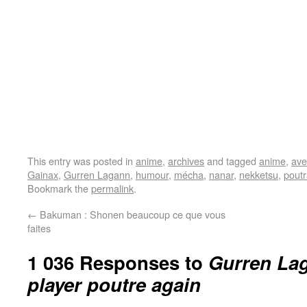
This entry was posted in
anime
,
archives
and tagged
anime
,
ave
Gainax
,
Gurren Lagann
,
humour
,
mécha
,
nanar
,
nekketsu
,
pout
Bookmark the
permalink
.
←
Bakuman : Shonen beaucoup ce que vous
faites
1 036 Responses to
Gurren La
player poutre again