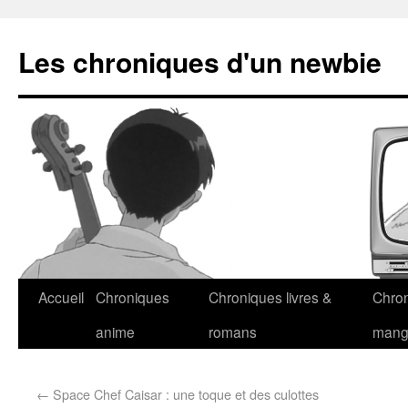
Les chroniques d'un newbie
Accueil
Chroniques
Chroniques livres &
Chro
anime
romans
man
←
Space Chef Caisar : une toque et des culottes