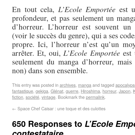
En tout cela,
L’Ecole Emportée
est u
profondeur, et pas seulement un manga
d’horreur. L’horreur est souvent un 
(voir le succès du genre), qui a ses code
propre. Ici, l’horreur n’est qu’un moy
arrêter. Et, oui,
L’Ecole Emportée
est 
seulement du manga d’horreur, mais
non) dans son ensemble.
This entry was posted in
archives
,
manga
and tagged
apocalyps
fantastique
,
gekiga
,
Glénat
,
guerre
,
Hiroshima
,
horreur
,
Japon
,
fiction
,
société
,
vintage
. Bookmark the
permalink
.
←
Space Chef Caisar : une toque et des culottes
650 Responses to
L’Ecole Empo
contestataire