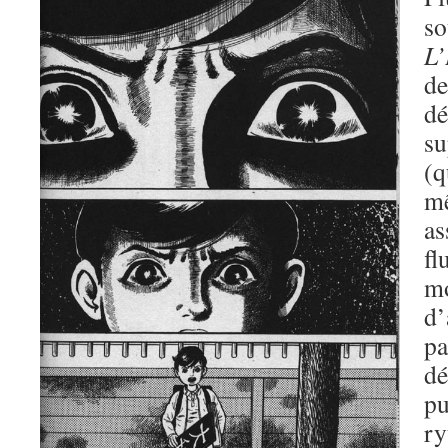
so
L
d
dé
s
(
mê
a
f
m
d’
p
d
pu
ry