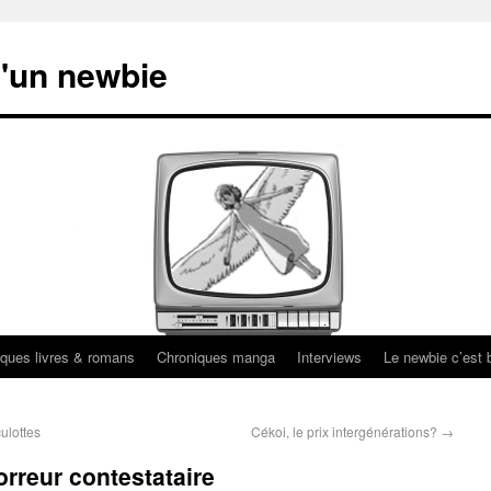
'un newbie
ques livres & romans
Chroniques manga
Interviews
Le newbie c’est b
ulottes
Cékoi, le prix intergénérations?
→
orreur contestataire