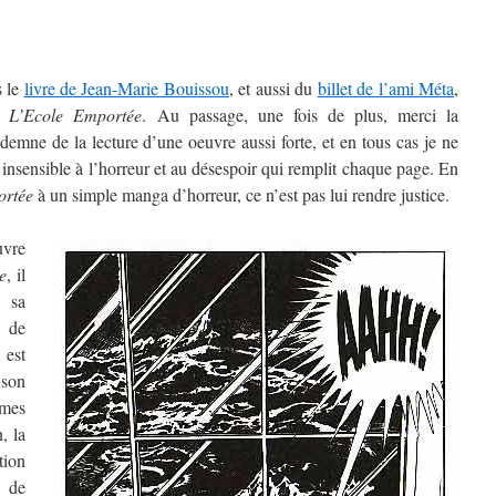
s le
livre de Jean-Marie Bouissou
, et aussi du
billet de l’ami Méta
,
ur
L’Ecole Emportée
. Au passage, une fois de plus, merci la
demne de la lecture d’une oeuvre aussi forte, et en tous cas je ne
insensible à l’horreur et au désespoir qui remplit chaque page. En
ortée
à un simple manga d’horreur, ce n’est pas lui rendre justice.
vre
e
, il
 sa
 de
, est
 son
smes
, la
ion
r de