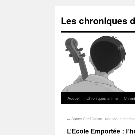
Les chroniques d
Accueil
Chroniques anime
Chroni
←
Space Chef Caisar : une toque et des c
L’Ecole Emportée : l’h