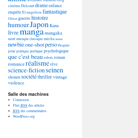
drame
enfance
cinéma
Delcourt
fantastique
enquête
Evangelion
histoire
guerre
Glénat
Japon
humour
Kana
manga
livre
mangaka
mécha
mort
musique classique
nanar
newbie
perso
one-shot
Picquier
psychologique
poétique
polar
politique
que c'est beau
roman
robots
réalisme
romance
rêve
seinen
science-fiction
société
thriller
vintage
shonen
violence
Salle des machines
Connexion
Flux
RSS
des articles
RSS
des commentaires
WordPress.org