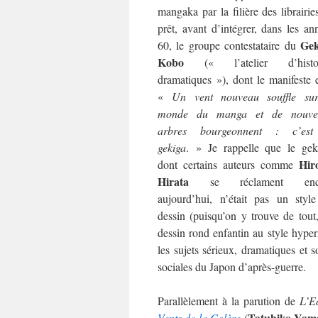
mangaka par la filière des librairie
prêt, avant d’intégrer, dans les an
Gek
60, le groupe contestataire du
Kobo
(« l’atelier d’histoi
dramatiques »), dont le manifeste e
«
Un vent nouveau souffle su
monde du manga et de nouve
arbres bourgeonnent : c’est
gekiga
. » Je rappelle que le gek
Hir
dont certains auteurs comme
Hirata
se réclament enc
aujourd’hui, n’était pas un styl
dessin (puisqu’on y trouve de tout
dessin rond enfantin au style hyperr
les sujets sérieux, dramatiques et s
sociales du Japon d’après-guerre.
Parallèlement à la parution de
L’E
Tatuhiko Yam
Vents de la Colère
(