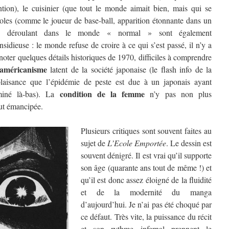
tion), le cuisinier (que tout le monde aimait bien, mais qui se
idoles (comme le joueur de base-ball, apparition étonnante dans un
e déroulant dans le monde « normal » sont également
idieuse : le monde refuse de croire à ce qui s’est passé, il n’y a
oter quelques détails historiques de 1970, difficiles à comprendre
-américanisme
latent de la société japonaise (le flash info de la
plaisance que l’épidémie de peste est due à un japonais ayant
condition de la femme
iné là-bas). La
n’y pas non plus
out émancipée.
Plusieurs critiques sont souvent faites au
sujet de
L’Ecole Emportée
. Le dessin est
souvent dénigré. Il est vrai qu’il supporte
son âge (quarante ans tout de même !) et
qu’il est donc assez éloigné de la fluidité
et de la modernité du manga
d’aujourd’hui. Je n’ai pas été choqué par
ce défaut. Très vite, la puissance du récit
et son rythme infernal prennent le