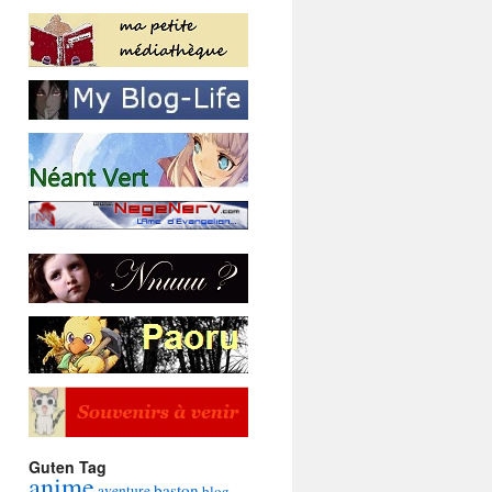
Guten Tag
anime
baston
aventure
blog