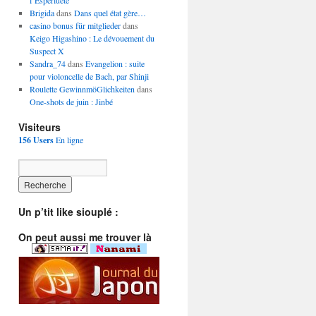
l’Esperluète
Brigida
dans
Dans quel état gère…
casino bonus für mitglieder
dans
Keigo Higashino : Le dévouement du
Suspect X
Sandra_74
dans
Evangelion : suite
pour violoncelle de Bach, par Shinji
Roulette GewinnmöGlichkeiten
dans
One-shots de juin : Jinbé
Visiteurs
156 Users
En ligne
Un p’tit like siouplé :
On peut aussi me trouver là