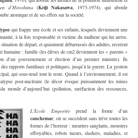
Keiji Nakasawa
en d’Hiroshima
(
, 1973-1974), qui aborde
mbe atomique et de ses effets sur la société.
lypse
qui frappe une école et ses enfants, lesquels deviennent une
manité, à la fois responsable et victime du malheur qui lui arrive.
 situation de départ, et quasiment débarrassés des adultes, recréent
iété humaine : famille (les élèves de cm2 deviennent les « parents »
tion d’un gouvernement et élection d’un premier ministre). Ils
 des rapports familiaux et politiques, jusqu’à la guerre. La gestion
ipal, qui sous-tend tout le reste. Quand à l’environnement, il est
alypse post-nucléaire (le décor évoque puissamment les ruines
u monde d’aujourd’hui (pollution, raréfaction des ressources,
L’Ecole Emportée
prend la forme d’un
cauchemar
, où se succèdent sans trêve toutes les
formes de l’horreur : meurtres sanglants, monstres
effroyables, robots tueurs, slashers, maladies, et