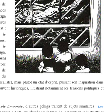
s de
nées
iga
res
st :
r le
aux
 le
iga,
oshi
ore
e de
, du
éaliste), mais plutôt un état d’esprit, puisant son inspiration dans
ouvent historiques, illustrant notamment les tensions politiques et
cole Emportée
, d’autres gekiga traitent de sujets similaires :
Les
agami
, 1970), qui aborde les thèmes de la pollution industrielle et