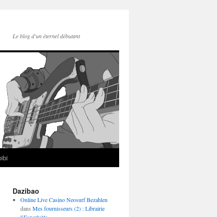
Le blog d'un éternel débutant
ibi
Dazibao
Online Live Casino Neosurf Bezahlen
dans
Mes fournisseurs (2) : Librairie