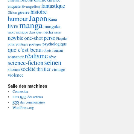
Delcourt
fantastique
enquête
Evangelion
histoire
guerre
Glénat
Japon
humour
Kana
manga
livre
mangaka
mécha
mort
musique classique
nanar
newbie
perso
one-shot
Picquier
psychologique
poétique
polar
politique
que c'est beau
roman
robots
réalisme
romance
rêve
seinen
science-fiction
société
thriller
vintage
shonen
violence
Salle des machines
Connexion
Flux
RSS
des articles
RSS
des commentaires
WordPress.org