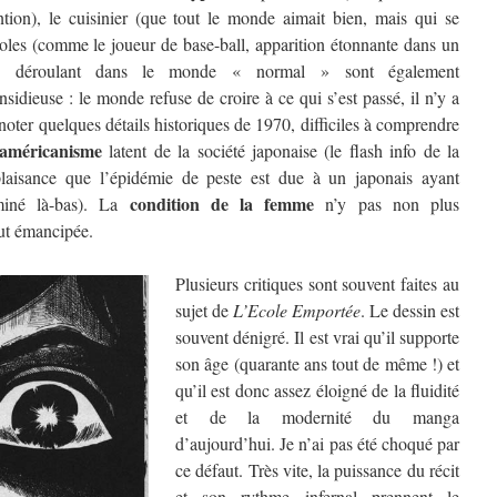
tion), le cuisinier (que tout le monde aimait bien, mais qui se
idoles (comme le joueur de base-ball, apparition étonnante dans un
e déroulant dans le monde « normal » sont également
idieuse : le monde refuse de croire à ce qui s’est passé, il n’y a
oter quelques détails historiques de 1970, difficiles à comprendre
-américanisme
latent de la société japonaise (le flash info de la
plaisance que l’épidémie de peste est due à un japonais ayant
condition de la femme
iné là-bas). La
n’y pas non plus
out émancipée.
Plusieurs critiques sont souvent faites au
sujet de
L’Ecole Emportée
. Le dessin est
souvent dénigré. Il est vrai qu’il supporte
son âge (quarante ans tout de même !) et
qu’il est donc assez éloigné de la fluidité
et de la modernité du manga
d’aujourd’hui. Je n’ai pas été choqué par
ce défaut. Très vite, la puissance du récit
et son rythme infernal prennent le