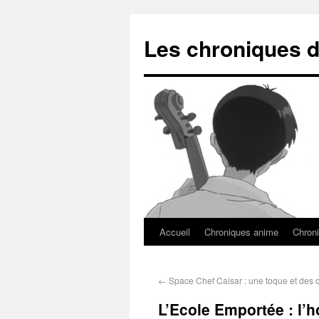
Les chroniques d
Accueil
Chroniques anime
Chroni
←
Space Chef Caisar : une toque et des c
L’Ecole Emportée : l’h