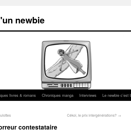
'un newbie
ques livres & romans
Chroniques manga
Interviews
Le newbie c’est b
ulottes
Cékoi, le prix intergénérations?
→
orreur contestataire