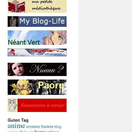
Guten Tag
anime
baston
aventure
blog
drame
enfance
cinéma