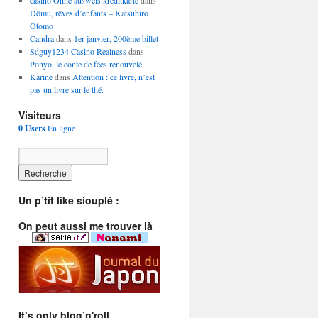
casino Ohne ausweis kreditkarte
dans
Dômu, rêves d’enfants – Katsuhiro
Otomo
Candra
dans
1er janvier, 200ème billet
Sdguy1234 Casino Realness
dans
Ponyo, le conte de fées renouvelé
Karine
dans
Attention : ce livre, n’est
pas un livre sur le thé.
Visiteurs
0 Users
En ligne
Un p’tit like siouplé :
On peut aussi me trouver là
It’s only blog’n'roll