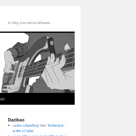
Le blog d'un éternel débutant
ibi
Dazibao
casino schneeberg
dans
Texhnolyze :
la tête à l’enfer