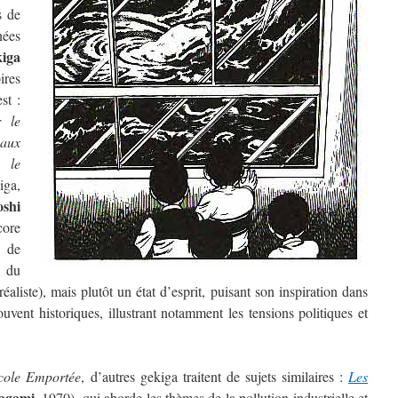
s de
nées
iga
res
st :
r le
aux
 le
iga,
oshi
ore
e de
, du
éaliste), mais plutôt un état d’esprit, puisant son inspiration dans
ouvent historiques, illustrant notamment les tensions politiques et
cole Emportée
, d’autres gekiga traitent de sujets similaires :
Les
agami
, 1970), qui aborde les thèmes de la pollution industrielle et