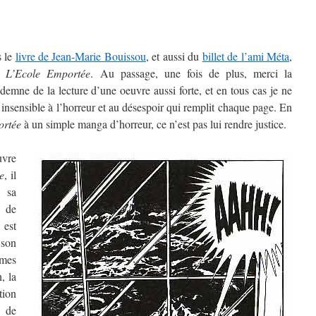
s le
livre de Jean-Marie Bouissou
, et aussi du
billet de l’ami Méta
,
ur
L’Ecole Emportée
. Au passage, une fois de plus, merci la
demne de la lecture d’une oeuvre aussi forte, et en tous cas je ne
insensible à l’horreur et au désespoir qui remplit chaque page. En
ortée
à un simple manga d’horreur, ce n’est pas lui rendre justice.
vre
e
, il
 sa
 de
, est
 son
smes
, la
ion
r de