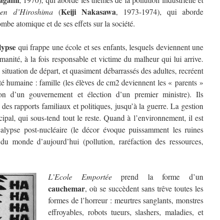
Keiji Nakasawa
en d’Hiroshima
(
, 1973-1974), qui aborde
mbe atomique et de ses effets sur la société.
lypse
qui frappe une école et ses enfants, lesquels deviennent une
manité, à la fois responsable et victime du malheur qui lui arrive.
 situation de départ, et quasiment débarrassés des adultes, recréent
iété humaine : famille (les élèves de cm2 deviennent les « parents »
tion d’un gouvernement et élection d’un premier ministre). Ils
 des rapports familiaux et politiques, jusqu’à la guerre. La gestion
ipal, qui sous-tend tout le reste. Quand à l’environnement, il est
alypse post-nucléaire (le décor évoque puissamment les ruines
u monde d’aujourd’hui (pollution, raréfaction des ressources,
L’Ecole Emportée
prend la forme d’un
cauchemar
, où se succèdent sans trêve toutes les
formes de l’horreur : meurtres sanglants, monstres
effroyables, robots tueurs, slashers, maladies, et