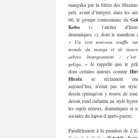
mangaka par la filière des librairie
prêt, avant d’intégrer, dans les an
Gek
60, le groupe contestataire du
Kobo
(« l’atelier d’histoi
dramatiques »), dont le manifeste e
«
Un vent nouveau souffle su
monde du manga et de nouve
arbres bourgeonnent : c’est
gekiga
. » Je rappelle que le gek
Hir
dont certains auteurs comme
Hirata
se réclament enc
aujourd’hui, n’était pas un styl
dessin (puisqu’on y trouve de tout
dessin rond enfantin au style hyperr
les sujets sérieux, dramatiques et s
sociales du Japon d’après-guerre.
Parallèlement à la parution de
L’E
Tatuhiko Yam
Vents de la Colère
(