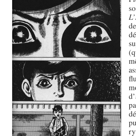
so
L
d
dé
s
(
mê
a
f
m
d’
p
d
pu
ry