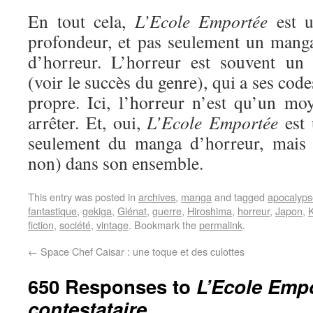
En tout cela,
L’Ecole Emportée
est u
profondeur, et pas seulement un manga
d’horreur. L’horreur est souvent un 
(voir le succès du genre), qui a ses code
propre. Ici, l’horreur n’est qu’un moy
arrêter. Et, oui,
L’Ecole Emportée
est 
seulement du manga d’horreur, mais
non) dans son ensemble.
This entry was posted in
archives
,
manga
and tagged
apocalyps
fantastique
,
gekiga
,
Glénat
,
guerre
,
Hiroshima
,
horreur
,
Japon
,
fiction
,
société
,
vintage
. Bookmark the
permalink
.
←
Space Chef Caisar : une toque et des culottes
650 Responses to
L’Ecole Empo
contestataire