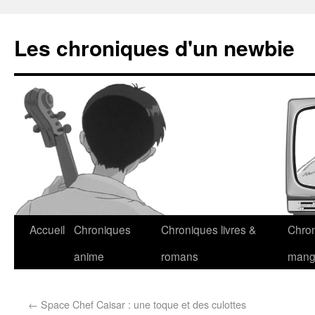
Les chroniques d'un newbie
Accueil
Chroniques
Chroniques livres &
Chro
anime
romans
man
←
Space Chef Caisar : une toque et des culottes