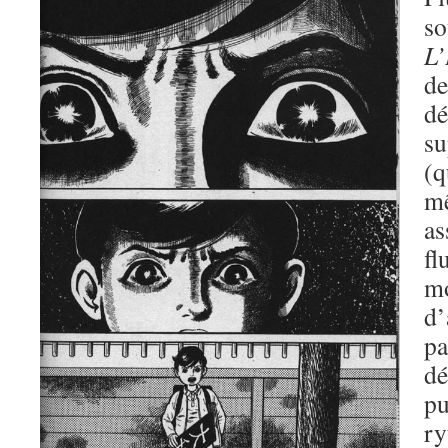
so
L
d
dé
s
(
mê
a
f
m
d’
p
d
pu
ry