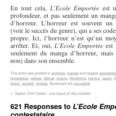
En tout cela,
L’Ecole Emportée
est u
profondeur, et pas seulement un manga
d’horreur. L’horreur est souvent un 
(voir le succès du genre), qui a ses code
propre. Ici, l’horreur n’est qu’un moy
arrêter. Et, oui,
L’Ecole Emportée
est 
seulement du manga d’horreur, mais
non) dans son ensemble.
This entry was posted in
archives
,
manga
and tagged
apocalyps
fantastique
,
gekiga
,
Glénat
,
guerre
,
Hiroshima
,
horreur
,
Japon
,
fiction
,
société
,
vintage
. Bookmark the
permalink
.
←
Space Chef Caisar : une toque et des culottes
621 Responses to
L’Ecole Empo
contestataire