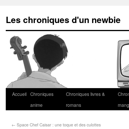
Les chroniques d'un newbie
Accueil
Chroniques
Chroniques livres &
Chro
anime
romans
man
←
Space Chef Caisar : une toque et des culottes