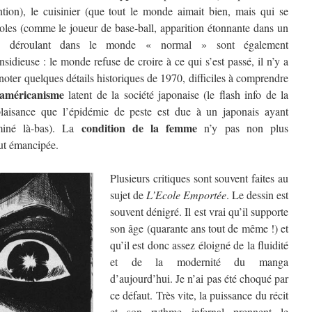
tion), le cuisinier (que tout le monde aimait bien, mais qui se
idoles (comme le joueur de base-ball, apparition étonnante dans un
e déroulant dans le monde « normal » sont également
idieuse : le monde refuse de croire à ce qui s’est passé, il n’y a
oter quelques détails historiques de 1970, difficiles à comprendre
-américanisme
latent de la société japonaise (le flash info de la
plaisance que l’épidémie de peste est due à un japonais ayant
condition de la femme
iné là-bas). La
n’y pas non plus
out émancipée.
Plusieurs critiques sont souvent faites au
sujet de
L’Ecole Emportée
. Le dessin est
souvent dénigré. Il est vrai qu’il supporte
son âge (quarante ans tout de même !) et
qu’il est donc assez éloigné de la fluidité
et de la modernité du manga
d’aujourd’hui. Je n’ai pas été choqué par
ce défaut. Très vite, la puissance du récit
et son rythme infernal prennent le