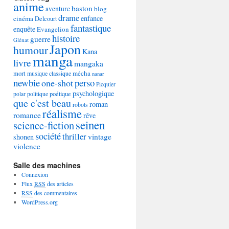
anime
baston
aventure
blog
drame
enfance
cinéma
Delcourt
fantastique
enquête
Evangelion
histoire
guerre
Glénat
Japon
humour
Kana
manga
livre
mangaka
mécha
mort
musique classique
nanar
newbie
perso
one-shot
Picquier
psychologique
poétique
polar
politique
que c'est beau
roman
robots
réalisme
romance
rêve
seinen
science-fiction
société
thriller
vintage
shonen
violence
Salle des machines
Connexion
Flux
RSS
des articles
RSS
des commentaires
WordPress.org