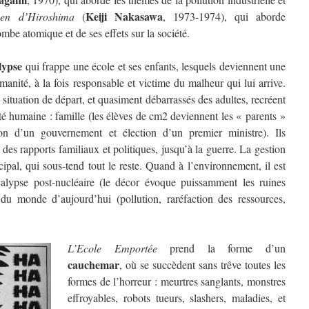
Keiji Nakasawa
en d’Hiroshima
(
, 1973-1974), qui aborde
mbe atomique et de ses effets sur la société.
lypse
qui frappe une école et ses enfants, lesquels deviennent une
manité, à la fois responsable et victime du malheur qui lui arrive.
 situation de départ, et quasiment débarrassés des adultes, recréent
iété humaine : famille (les élèves de cm2 deviennent les « parents »
tion d’un gouvernement et élection d’un premier ministre). Ils
 des rapports familiaux et politiques, jusqu’à la guerre. La gestion
ipal, qui sous-tend tout le reste. Quand à l’environnement, il est
alypse post-nucléaire (le décor évoque puissamment les ruines
u monde d’aujourd’hui (pollution, raréfaction des ressources,
L’Ecole Emportée
prend la forme d’un
cauchemar
, où se succèdent sans trêve toutes les
formes de l’horreur : meurtres sanglants, monstres
effroyables, robots tueurs, slashers, maladies, et