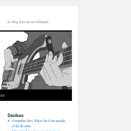
Le blog d'un éternel débutant
ibi
Dazibao
Geraldine
dans
Tokyo fin d’un monde,
et fin de série