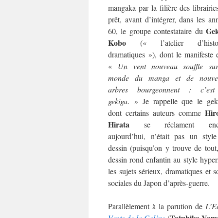
mangaka par la filière des librairie
prêt, avant d’intégrer, dans les an
Gek
60, le groupe contestataire du
Kobo
(« l’atelier d’histoi
dramatiques »), dont le manifeste e
«
Un vent nouveau souffle su
monde du manga et de nouve
arbres bourgeonnent : c’est
gekiga
. » Je rappelle que le gek
Hir
dont certains auteurs comme
Hirata
se réclament enc
aujourd’hui, n’était pas un styl
dessin (puisqu’on y trouve de tout
dessin rond enfantin au style hyperr
les sujets sérieux, dramatiques et s
sociales du Japon d’après-guerre.
Parallèlement à la parution de
L’E
Tatuhiko Yam
Vents de la Colère
(