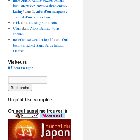
https://piskovaninavse.cz/srovnani-
bonusu-mezi-ruznymi-zahranicnimi-
kasiny/
dans
L’enfer d’un mangaka :
Journal d’une disparition
Kirk
dans
Du sang sur la toile
Clark
dans
Alors Belka… tu lis
encore?
nederlandse wedden top 10
dans
Oui,
bon, j’ai acheté Saint Seiya Edition
Deluxe.
Visiteurs
0 Users
En ligne
Un p’tit like siouplé :
On peut aussi me trouver là