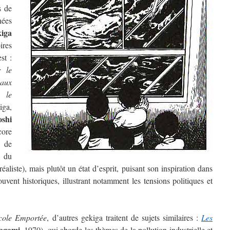
s de
nées
iga
res
st :
r le
aux
 le
iga,
oshi
ore
e de
, du
éaliste), mais plutôt un état d’esprit, puisant son inspiration dans
ouvent historiques, illustrant notamment les tensions politiques et
cole Emportée
, d’autres gekiga traitent de sujets similaires :
Les
agami
, 1970), qui aborde les thèmes de la pollution industrielle et