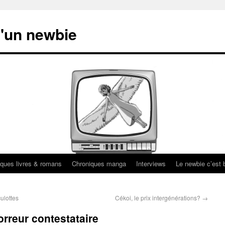
'un newbie
ques livres & romans
Chroniques manga
Interviews
Le newbie c’est b
ulottes
Cékoi, le prix intergénérations?
→
orreur contestataire