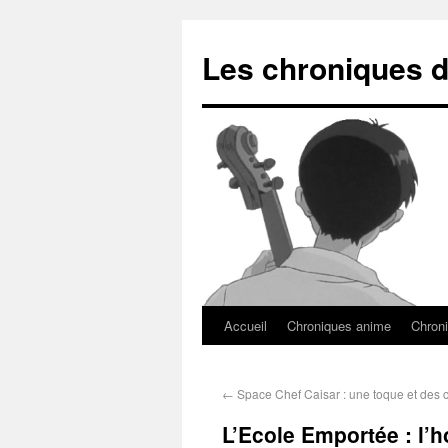
Les chroniques d
Accueil
Chroniques anime
Chroni
←
Space Chef Caisar : une toque et des c
L’Ecole Emportée : l’h