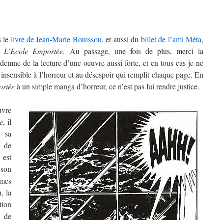
s le
livre de Jean-Marie Bouissou
, et aussi du
billet de l’ami Méta
,
ur
L’Ecole Emportée
. Au passage, une fois de plus, merci la
demne de la lecture d’une oeuvre aussi forte, et en tous cas je ne
insensible à l’horreur et au désespoir qui remplit chaque page. En
ortée
à un simple manga d’horreur, ce n’est pas lui rendre justice.
vre
e
, il
 sa
 de
, est
 son
smes
, la
ion
r de