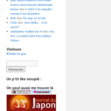
https://piskovaninavse.cz/srovnani-
bonusu-mezi-ruznymi-zahranicnimi-
kasiny/
dans
L’enfer d’un mangaka :
Journal d’une disparition
Kirk
dans
Du sang sur la toile
Clark
dans
Alors Belka… tu lis
encore?
nederlandse wedden top 10
dans
Oui,
bon, j’ai acheté Saint Seiya Edition
Deluxe.
Visiteurs
0 Users
En ligne
Un p’tit like siouplé :
On peut aussi me trouver là