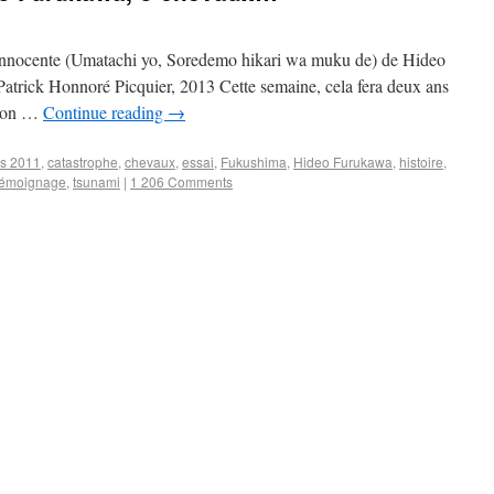
 innocente (Umatachi yo, Soredemo hikari wa muku de) de Hideo
Patrick Honnoré Picquier, 2013 Cette semaine, cela fera deux ans
, on …
Continue reading
→
s 2011
,
catastrophe
,
chevaux
,
essai
,
Fukushima
,
Hideo Furukawa
,
histoire
,
témoignage
,
tsunami
|
1 206 Comments