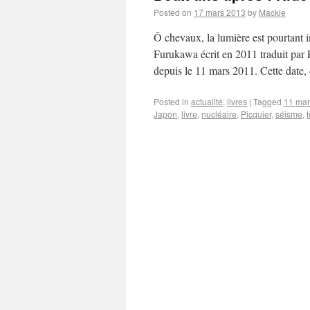
Posted on
17 mars 2013
by
Mackie
Ô chevaux, la lumière est pourtant
Furukawa écrit en 2011 traduit par 
depuis le 11 mars 2011. Cette date
Posted in
actualité
,
livres
|
Tagged
11 mar
Japon
,
livre
,
nucléaire
,
Picquier
,
séisme
,