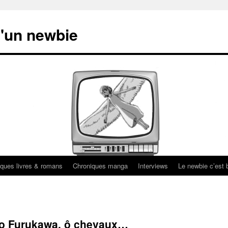
'un newbie
ques livres & romans
Chroniques manga
Interviews
Le newbie c’est b
eo Furukawa, ô chevaux…