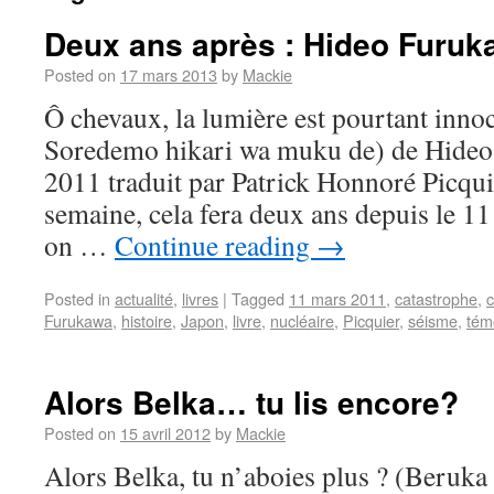
Deux ans après : Hideo Furu
Posted on
17 mars 2013
by
Mackie
Ô chevaux, la lumière est pourtant inno
Soredemo hikari wa muku de) de Hideo
2011 traduit par Patrick Honnoré Picqui
semaine, cela fera deux ans depuis le 11
on …
Continue reading
→
Posted in
actualité
,
livres
|
Tagged
11 mars 2011
,
catastrophe
,
Furukawa
,
histoire
,
Japon
,
livre
,
nucléaire
,
Picquier
,
séisme
,
tém
Alors Belka… tu lis encore?
Posted on
15 avril 2012
by
Mackie
Alors Belka, tu n’aboies plus ? (Beruka