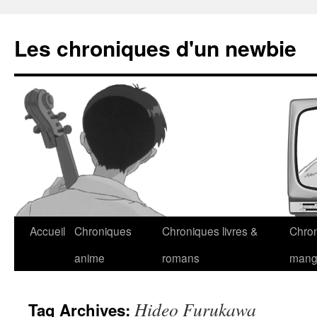
Les chroniques d'un newbie
Accueil
Chroniques
Chroniques livres &
Chro
anime
romans
man
Hideo Furukawa
Tag Archives: