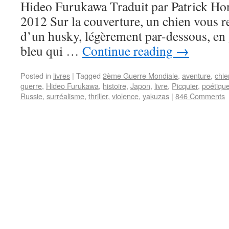
Hideo Furukawa Traduit par Patrick Ho
2012 Sur la couverture, un chien vous r
d’un husky, légèrement par-dessous, en 
bleu qui …
Continue reading
→
Posted in
livres
|
Tagged
2ème Guerre Mondiale
,
aventure
,
chie
guerre
,
Hideo Furukawa
,
histoire
,
Japon
,
livre
,
Picquier
,
poétiqu
Russie
,
surréalisme
,
thriller
,
violence
,
yakuzas
|
846 Comments