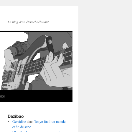
Le blog d'un éternel débutant
ibi
Dazibao
Geraldine
dans
Tokyo fin d’un monde,
et fin de série