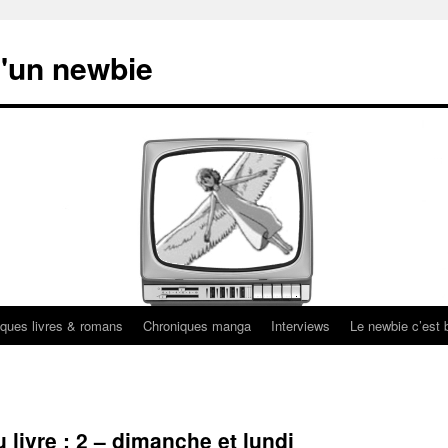
'un newbie
ques livres & romans
Chroniques manga
Interviews
Le newbie c’est b
livre : 2 – dimanche et lundi