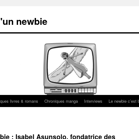
'un newbie
ques livres & romans
Chroniques manga
Interviews
Le newbie c’est b
bie : Isabel Asunsolo, fondatrice des