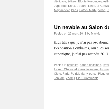
dédicace
,
éditeur
,
Elodie Koeger
,
exposit
Juge Bao
,
Kana
,
L'épure
,
L'Iroli
,
Li Kunwu
Meylaender
,
Paris
,
Patrick Marty
,
perso
,
P
Un newbie au Salon du
Posted on
26 mars 2013
by
Mackie
(Les titres que je n’ai pas osé donne
l’exposition Lombaires, oui elles 
canonique, je n’ai pas attendu 20
Posted in
actualité
,
bande dessinée
,
livre
Florent Chavouet
,
Garo
,
interview
,
Journa
Ototo
,
Paris
,
Patrick Marty
,
perso
,
Picquier
Tonkam
,
Zoom
|
1 282 Comments