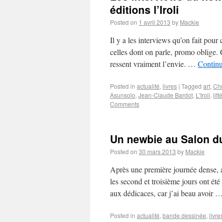
éditions l’Iroli
Posted on
1 avril 2013
by
Mackie
Il y a les interviews qu’on fait pour 
celles dont on parle, promo oblige. C
ressent vraiment l’envie. …
Contin
Posted in
actualité
,
livres
|
Tagged
art
,
Chr
Asunsolo
,
Jean-Claude Bardot
,
L'Iroli
,
lit
Comments
Un newbie au Salon du 
Posted on
30 mars 2013
by
Mackie
Après une première journée dense, ax
les second et troisième jours ont ét
aux dédicaces, car j’ai beau avoir 
Posted in
actualité
,
bande dessinée
,
livre