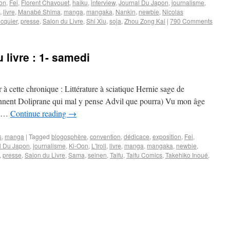
ion
,
Fei
,
Florent Chavouet
,
haiku
,
interview
,
Journal Du Japon
,
journalisme
,
,
livre
,
Manabé Shima
,
manga
,
mangaka
,
Nankin
,
newbie
,
Nicolas
icquier
,
presse
,
Salon du Livre
,
Shi Xiu
,
soja
,
Zhou Zong Kai
|
790 Comments
 livre : 1- samedi
r à cette chronique : Littérature à sciatique Hernie sage de
sonnent Doliprane qui mal y pense Advil que pourra) Vu mon âge
13 …
Continue reading
→
s
,
manga
|
Tagged
blogosphère
,
convention
,
dédicace
,
exposition
,
Fei
,
l Du Japon
,
journalisme
,
Ki-Oon
,
L'Iroli
,
livre
,
manga
,
mangaka
,
newbie
,
,
presse
,
Salon du Livre
,
Sama
,
seinen
,
Taifu
,
Taifu Comics
,
Takehiko Inoué
,