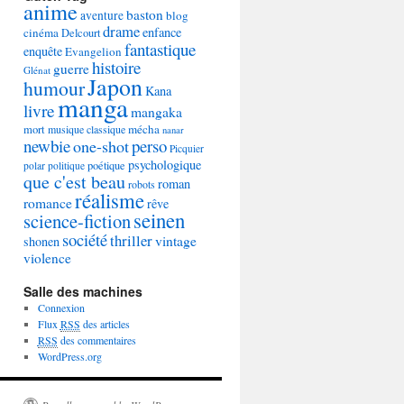
anime
baston
aventure
blog
drame
enfance
cinéma
Delcourt
fantastique
enquête
Evangelion
histoire
guerre
Glénat
Japon
humour
Kana
manga
livre
mangaka
mécha
mort
musique classique
nanar
newbie
perso
one-shot
Picquier
psychologique
poétique
polar
politique
que c'est beau
roman
robots
réalisme
romance
rêve
seinen
science-fiction
société
thriller
vintage
shonen
violence
Salle des machines
Connexion
Flux
RSS
des articles
RSS
des commentaires
WordPress.org