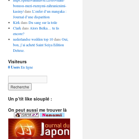
https://piskovaninavse.cz/srovnani-
bonusu-mezi-ruznymi-zahranicnimi-
kasiny/
dans
L’enfer d’un mangaka :
Journal d’une disparition
Kirk
dans
Du sang sur la toile
Clark
dans
Alors Belka… tu lis
encore?
nederlandse wedden top 10
dans
Oui,
bon, j’ai acheté Saint Seiya Edition
Deluxe.
Visiteurs
0 Users
En ligne
Un p’tit like siouplé :
On peut aussi me trouver là