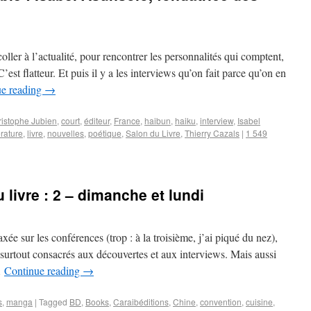
coller à l’actualité, pour rencontrer les personnalités qui comptent,
’est flatteur. Et puis il y a les interviews qu’on fait parce qu’on en
ue reading
→
istophe Jubien
,
court
,
éditeur
,
France
,
haibun
,
haiku
,
interview
,
Isabel
térature
,
livre
,
nouvelles
,
poétique
,
Salon du Livre
,
Thierry Cazals
|
1 549
livre : 2 – dimanche et lundi
ée sur les conférences (trop : à la troisième, j’ai piqué du nez),
é surtout consacrés aux découvertes et aux interviews. Mais aussi
…
Continue reading
→
s
,
manga
|
Tagged
BD
,
Books
,
Caraibéditions
,
Chine
,
convention
,
cuisine
,