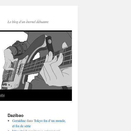
Le blog d'un éternel débutant
ibi
Dazibao
Geraldine
dans
Tokyo fin d’un monde,
et fin de série