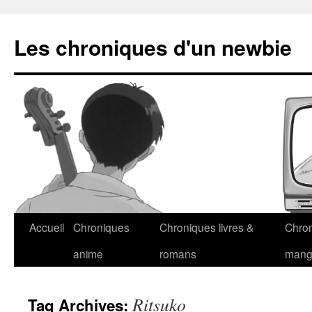
Les chroniques d'un newbie
Accueil
Chroniques
Chroniques livres &
Chro
anime
romans
man
Ritsuko
Tag Archives: