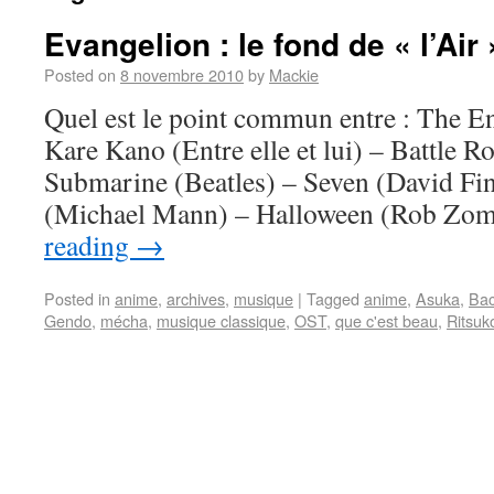
Evangelion : le fond de « l’Air 
Posted on
8 novembre 2010
by
Mackie
Quel est le point commun entre : The E
Kare Kano (Entre elle et lui) – Battle Ro
Submarine (Beatles) – Seven (David Fin
(Michael Mann) – Halloween (Rob Zo
reading
→
Posted in
anime
,
archives
,
musique
|
Tagged
anime
,
Asuka
,
Ba
Gendo
,
mécha
,
musique classique
,
OST
,
que c'est beau
,
Ritsuk