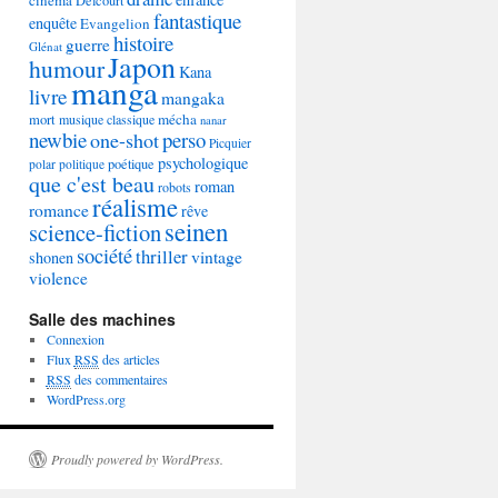
Delcourt
fantastique
enquête
Evangelion
histoire
guerre
Glénat
Japon
humour
Kana
manga
livre
mangaka
mécha
mort
musique classique
nanar
newbie
perso
one-shot
Picquier
psychologique
poétique
polar
politique
que c'est beau
roman
robots
réalisme
romance
rêve
seinen
science-fiction
société
thriller
vintage
shonen
violence
Salle des machines
Connexion
Flux
RSS
des articles
RSS
des commentaires
WordPress.org
Proudly powered by WordPress.