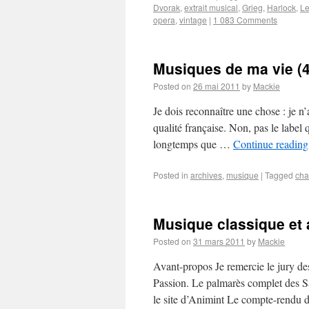
Dvorak
,
extrait musical
,
Grieg
,
Harlock
,
Le
opera
,
vintage
|
1 083 Comments
Musiques de ma vie (4)
Posted on
26 mai 2011
by
Mackie
Je dois reconnaître une chose : je n
qualité française. Non, pas le label 
longtemps que …
Continue readin
Posted in
archives
,
musique
|
Tagged
ch
Musique classique et 
Posted on
31 mars 2011
by
Mackie
Avant-propos Je remercie le jury des
Passion. Le palmarès complet des 
le site d’Animint Le compte-rendu