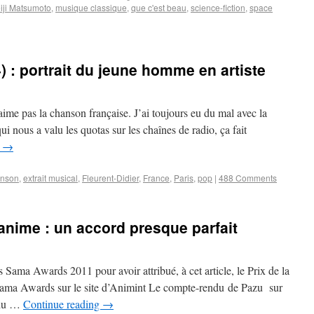
iji Matsumoto
,
musique classique
,
que c'est beau
,
science-fiction
,
space
 : portrait du jeune homme en artiste
’aime pas la chanson française. J’ai toujours eu du mal avec la
qui nous a valu les quotas sur les chaînes de radio, ça fait
g
→
anson
,
extrait musical
,
Fleurent-Didier
,
France
,
Paris
,
pop
|
488 Comments
anime : un accord presque parfait
 Sama Awards 2011 pour avoir attribué, à cet article, le Prix de la
Sama Awards sur le site d’Animint Le compte-rendu de Pazu sur
 du …
Continue reading
→