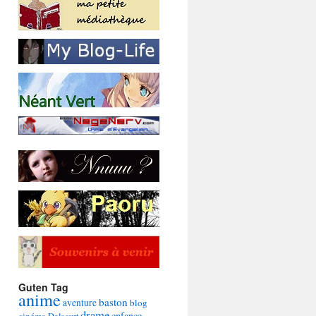
Guten Tag
anime
baston
aventure
blog
drame
enfance
cinéma