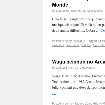
Monde
Posted on
18 novembre 2012
by
Mackie
Cela faisait longtemps que je n’avai
musique classique. Et voilà qu’en p
deux anime différents, Cobra …
Co
Posted in
anime
,
musique
|
Tagged
Albat
classique
,
One Piece
,
youtube
|
1 465 C
Waga seishun no Arcadi
Posted on
14 juin 2012
by
Mackie
Waga seishun no Arcadia (l’Arcadi
Toei Animation, 1982 Declic Images 
billet contient une dose de spoil n
→
Posted in
anime
|
Tagged
2ème Guerre M