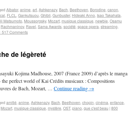
ged
Albator
,
anime
,
art
,
Ashkenazy
,
Bach
,
Beethoven
,
Borodine
,
canon
,
ical
,
FLCL
,
Gankutsuou
,
Ghibli
,
Gunbuster
,
Hideaki Anno
,
Isao Takahata
,
iji Matsumoto
,
Moussorgsky
,
Mozart
,
musique classique
,
newbie
,
Osamu
,
Rachmaninov
,
Ravel
,
Sama Awards
,
société
,
space opera
,
streaming
,
1 517 Comments
che de légèreté
asayuki Kojima Madhouse, 2007 (France 2009) d’après le manga
 the perfect world of Kai Crédits musicaux : Compositions
Oeuvres de Bach, Mozart, …
Continue reading
→
ged
amitié
,
anime
,
Ashkenazy
,
Bach
,
Beethoven
,
chopin
,
cinéma
,
enfance
,
,
Mozart
,
musique classique
,
mystère
,
OST
,
piano
,
que c'est beau
|
800