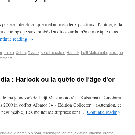
s pas écrit de chronique mêlant mes deux passions : l’anime, et la
eu de temps, je suis tombé deux fois sur la même musique dans
ntinue reading
→
or
,
anime
,
Cobra
,
Dvorak
,
extrait musical
,
Harlock
,
Leiji Matsumoto
,
musique
omments
a : Harlock ou la quête de l’âge d’or
a de ma jeunesse) de Leiji Matsumoto réal. Katsumata Tomoharu
2009 in coffret Albator 84 « Edition Collector » (Attention, ce
on négligeable) Les meilleures surprises sont …
Continue reading
ondiale
,
Albator
,
Albinoni
,
Allemagne
,
anime
,
aviation
,
cinéma
,
drame
,