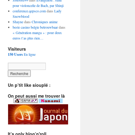
SMoore99
dans
Evangelion : suite
pour violoncelle de Bach, par Shinji
conference.qepsco.com
dans
Lady
Snowblood
Shayne
dans
Chroniques anime
beste casino belgie betrouwbaar
dans
« Génération manga » : pour deux
euros t’as plus rien…
Visiteurs
150 Users
En ligne
Un p’tit like siouplé :
On peut aussi me trouver là
It’s only blog’n'roll