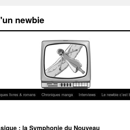
'un newbie
ques livres & romans
Chroniques manga
Interviews
Le newbie c’est b
sique : la Symphonie du Nouveau