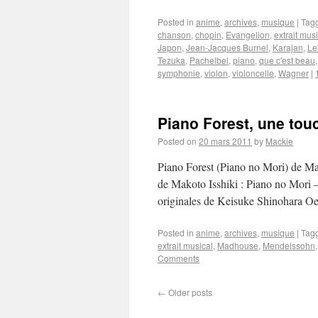
Posted in
anime
,
archives
,
musique
|
Tag
chanson
,
chopin
,
Evangelion
,
extrait mus
Japon
,
Jean-Jacques Burnel
,
Karajan
,
Le
Tezuka
,
Pachelbel
,
piano
,
que c'est beau
symphonie
,
violon
,
violoncelle
,
Wagner
|
Piano Forest, une tou
Posted on
20 mars 2011
by
Mackie
Piano Forest (Piano no Mori) de M
de Makoto Isshiki : Piano no Mori –
originales de Keisuke Shinohara 
Posted in
anime
,
archives
,
musique
|
Tag
extrait musical
,
Madhouse
,
Mendelssohn
Comments
←
Older posts