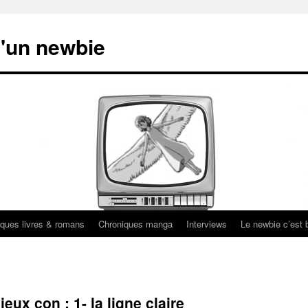
'un newbie
ques livres & romans
Chroniques manga
Interviews
Le newbie c’est b
eux con : 1- la ligne claire