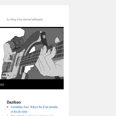
Le blog d'un éternel débutant
ibi
Dazibao
Geraldine
dans
Tokyo fin d’un monde,
et fin de série