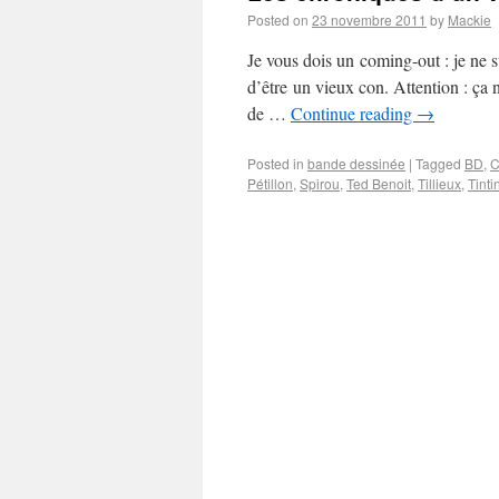
Posted on
23 novembre 2011
by
Mackie
Je vous dois un coming-out : je ne 
d’être un vieux con. Attention : ça 
de …
Continue reading
→
Posted in
bande dessinée
|
Tagged
BD
,
C
Pétillon
,
Spirou
,
Ted Benoit
,
Tillieux
,
Tinti