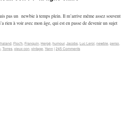
suis pas un newbie à temps plein. Il m’arrive même assez souvent
n’a rien à voir avec mon âge, qui est en passe de devenir un sujet
haland
,
Floc'h
,
Franquin
,
Hergé
,
humour
,
Jacobs
,
Luc Leroi
,
newbie
,
perso
,
n
,
Torres
,
vieux con
,
vintage
,
Yann
|
245 Comments