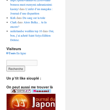
https://piskovaninavse.cz/srovnani-
bonusu-mezi-ruznymi-zahranicnimi-
kasiny/
dans
L’enfer d’un mangaka :
Journal d’une disparition
Kirk
dans
Du sang sur la toile
Clark
dans
Alors Belka… tu lis
encore?
nederlandse wedden top 10
dans
Oui,
bon, j’ai acheté Saint Seiya Edition
Deluxe.
Visiteurs
0 Users
En ligne
Un p’tit like siouplé :
On peut aussi me trouver là