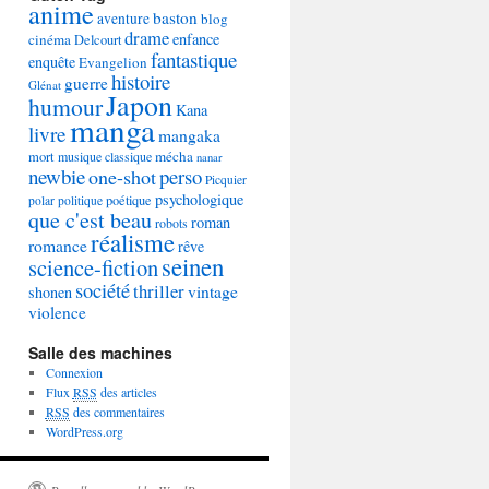
anime
baston
aventure
blog
drame
enfance
cinéma
Delcourt
fantastique
enquête
Evangelion
histoire
guerre
Glénat
Japon
humour
Kana
manga
livre
mangaka
mécha
mort
musique classique
nanar
newbie
perso
one-shot
Picquier
psychologique
poétique
polar
politique
que c'est beau
roman
robots
réalisme
romance
rêve
seinen
science-fiction
société
thriller
vintage
shonen
violence
Salle des machines
Connexion
Flux
RSS
des articles
RSS
des commentaires
WordPress.org