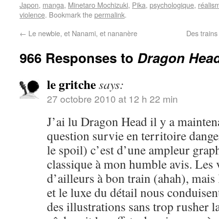
Japon
,
manga
,
Minetaro Mochizuki
,
Pika
,
psychologique
,
réalis
violence
. Bookmark the
permalink
.
←
Le newbie, et Nanami, et nananère
Des trains
966 Responses to
Dragon Head,
le gritche
says:
27 octobre 2010 at 12 h 22 min
J’ai lu Dragon Head il y a mainten
question survie en territoire dange
le spoil) c’est d’une ampleur grap
classique à mon humble avis. Les 
d’ailleurs à bon train (ahah), mai
et le luxe du détail nous conduisen
des illustrations sans trop rusher la