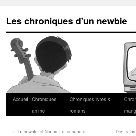
Les chroniques d'un newbie
Accueil
Chroniques
Chroniques livres &
Chro
anime
romans
man
←
Le newbie, et Nanami, et nananère
Des trains