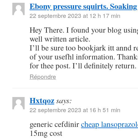
Ebony pressure squirts. Soaking
22 septembre 2023 at 12 h 17 min
Hey There. I found your blog using
well written article.
I’ll be sure too bookjark itt annd 
of your usefhl information. Thank
for thee post. I’ll definitely return.
Répondre
Hxtqoz
says:
22 septembre 2023 at 16 h 51 min
generic cefdinir
cheap lansoprazo
15mg cost