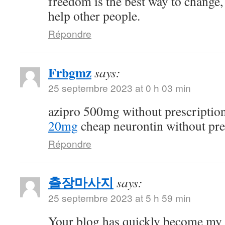
freedom is the best way to change
help other people.
Répondre
Frbgmz
says:
25 septembre 2023 at 0 h 03 min
azipro 500mg without prescriptio
20mg
cheap neurontin without pre
Répondre
출장마사지
says:
25 septembre 2023 at 5 h 59 min
Your blog has quickly become my 