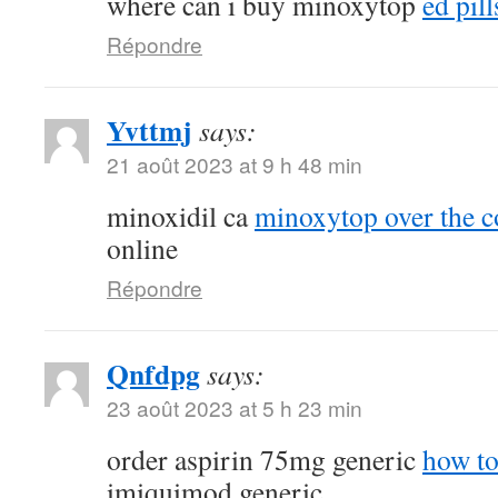
where can i buy minoxytop
ed pill
Répondre
Yvttmj
says:
21 août 2023 at 9 h 48 min
minoxidil ca
minoxytop over the c
online
Répondre
Qnfdpg
says:
23 août 2023 at 5 h 23 min
order aspirin 75mg generic
how to
imiquimod generic