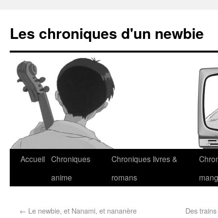
Les chroniques d'un newbie
Accueil
Chroniques
Chroniques livres &
Chro
anime
romans
man
←
Le newbie, et Nanami, et nananère
Des trains