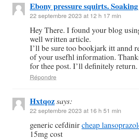
Ebony pressure squirts. Soaking
22 septembre 2023 at 12 h 17 min
Hey There. I found your blog using
well written article.
I’ll be sure too bookjark itt annd 
of your usefhl information. Thank
for thee post. I’ll definitely return.
Répondre
Hxtqoz
says:
22 septembre 2023 at 16 h 51 min
generic cefdinir
cheap lansoprazo
15mg cost