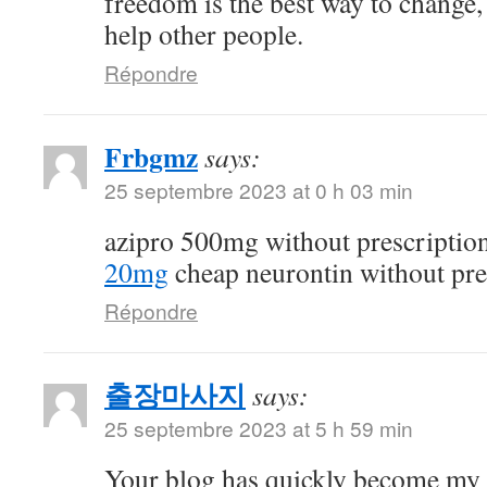
freedom is the best way to change
help other people.
Répondre
Frbgmz
says:
25 septembre 2023 at 0 h 03 min
azipro 500mg without prescriptio
20mg
cheap neurontin without pre
Répondre
출장마사지
says:
25 septembre 2023 at 5 h 59 min
Your blog has quickly become my 