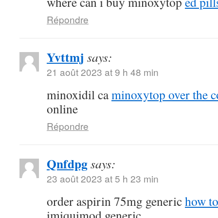
where can i buy minoxytop
ed pill
Répondre
Yvttmj
says:
21 août 2023 at 9 h 48 min
minoxidil ca
minoxytop over the c
online
Répondre
Qnfdpg
says:
23 août 2023 at 5 h 23 min
order aspirin 75mg generic
how to
imiquimod generic