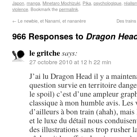
Japon
,
manga
,
Minetaro Mochizuki
,
Pika
,
psychologique
,
réalis
violence
. Bookmark the
permalink
.
←
Le newbie, et Nanami, et nananère
Des trains
966 Responses to
Dragon Head,
le gritche
says:
27 octobre 2010 at 12 h 22 min
J’ai lu Dragon Head il y a mainten
question survie en territoire dange
le spoil) c’est d’une ampleur grap
classique à mon humble avis. Les 
d’ailleurs à bon train (ahah), mai
et le luxe du détail nous conduisen
des illustrations sans trop rusher la