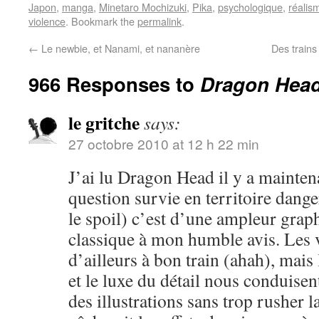
Japon
,
manga
,
Minetaro Mochizuki
,
Pika
,
psychologique
,
réalis
violence
. Bookmark the
permalink
.
←
Le newbie, et Nanami, et nananère
Des trains
966 Responses to
Dragon Head,
le gritche
says:
27 octobre 2010 at 12 h 22 min
J’ai lu Dragon Head il y a mainten
question survie en territoire dange
le spoil) c’est d’une ampleur grap
classique à mon humble avis. Les 
d’ailleurs à bon train (ahah), mai
et le luxe du détail nous conduisen
des illustrations sans trop rusher la