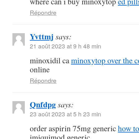
where can i buy minoxytop
ed pill
Répondre
Yvttmj
says:
21 août 2023 at 9 h 48 min
minoxidil ca
minoxytop over the c
online
Répondre
Qnfdpg
says:
23 août 2023 at 5 h 23 min
order aspirin 75mg generic
how to
imiquimod generic