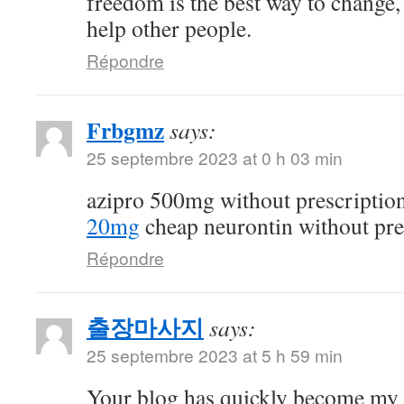
freedom is the best way to change
help other people.
Répondre
Frbgmz
says:
25 septembre 2023 at 0 h 03 min
azipro 500mg without prescriptio
20mg
cheap neurontin without pre
Répondre
출장마사지
says:
25 septembre 2023 at 5 h 59 min
Your blog has quickly become my 