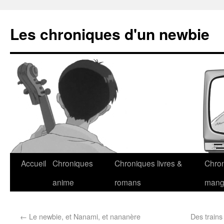
Les chroniques d'un newbie
Accueil
Chroniques
Chroniques livres &
Chro
anime
romans
man
←
Le newbie, et Nanami, et nananère
Des trains