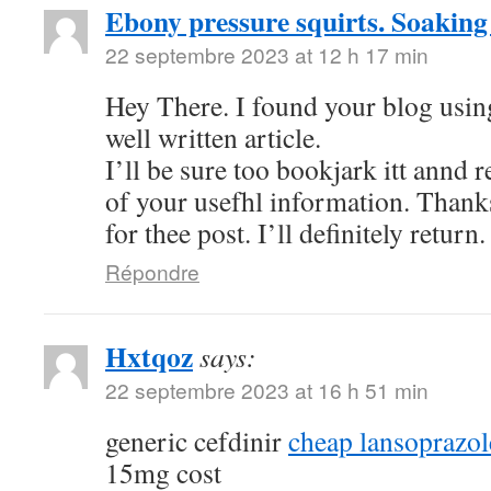
Ebony pressure squirts. Soaking
22 septembre 2023 at 12 h 17 min
Hey There. I found your blog using
well written article.
I’ll be sure too bookjark itt annd 
of your usefhl information. Thank
for thee post. I’ll definitely return.
Répondre
Hxtqoz
says:
22 septembre 2023 at 16 h 51 min
generic cefdinir
cheap lansoprazo
15mg cost