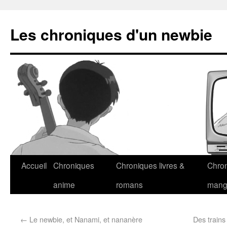
Les chroniques d'un newbie
Accueil
Chroniques
Chroniques livres &
Chro
anime
romans
man
←
Le newbie, et Nanami, et nananère
Des trains