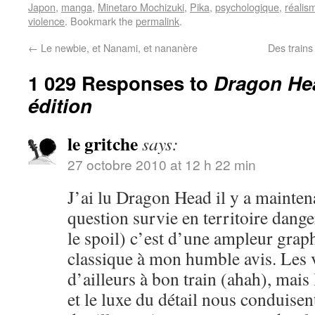
Japon
,
manga
,
Minetaro Mochizuki
,
Pika
,
psychologique
,
réalis
violence
. Bookmark the
permalink
.
←
Le newbie, et Nanami, et nananère
Des trains
1 029 Responses to
Dragon Hea
édition
le gritche
says:
27 octobre 2010 at 12 h 22 min
J’ai lu Dragon Head il y a mainten
question survie en territoire dange
le spoil) c’est d’une ampleur grap
classique à mon humble avis. Les 
d’ailleurs à bon train (ahah), mai
et le luxe du détail nous conduisen