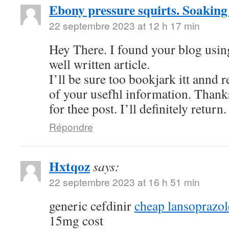
Ebony pressure squirts. Soaking
22 septembre 2023 at 12 h 17 min
Hey There. I found your blog using
well written article.
I’ll be sure too bookjark itt annd 
of your usefhl information. Thank
for thee post. I’ll definitely return.
Répondre
Hxtqoz
says:
22 septembre 2023 at 16 h 51 min
generic cefdinir
cheap lansoprazo
15mg cost