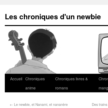
Les chroniques d'un newbie
Accueil
Chroniques
Chroniques livres &
Chro
anime
romans
man
←
Le newbie, et Nanami, et nananère
Des trains