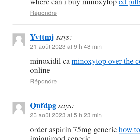
where can i buy minoxytop
ed pill
Répondre
Yvttmj
says:
21 août 2023 at 9 h 48 min
minoxidil ca
minoxytop over the c
online
Répondre
Qnfdpg
says:
23 août 2023 at 5 h 23 min
order aspirin 75mg generic
how to
imiquimod generic