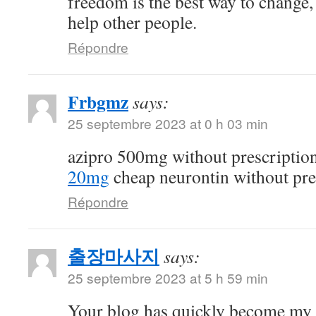
freedom is the best way to change
help other people.
Répondre
Frbgmz
says:
25 septembre 2023 at 0 h 03 min
azipro 500mg without prescriptio
20mg
cheap neurontin without pre
Répondre
출장마사지
says:
25 septembre 2023 at 5 h 59 min
Your blog has quickly become my 