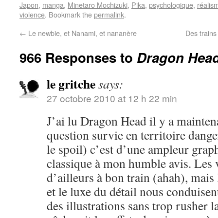
Japon
,
manga
,
Minetaro Mochizuki
,
Pika
,
psychologique
,
réalis
violence
. Bookmark the
permalink
.
←
Le newbie, et Nanami, et nananère
Des trains
966 Responses to
Dragon Head,
le gritche
says:
27 octobre 2010 at 12 h 22 min
J’ai lu Dragon Head il y a mainten
question survie en territoire dange
le spoil) c’est d’une ampleur grap
classique à mon humble avis. Les 
d’ailleurs à bon train (ahah), mai
et le luxe du détail nous conduisen
des illustrations sans trop rusher la