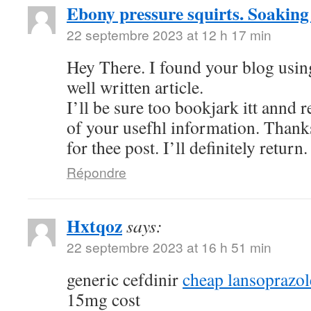
Ebony pressure squirts. Soaking
22 septembre 2023 at 12 h 17 min
Hey There. I found your blog using
well written article.
I’ll be sure too bookjark itt annd 
of your usefhl information. Thank
for thee post. I’ll definitely return.
Répondre
Hxtqoz
says:
22 septembre 2023 at 16 h 51 min
generic cefdinir
cheap lansoprazo
15mg cost