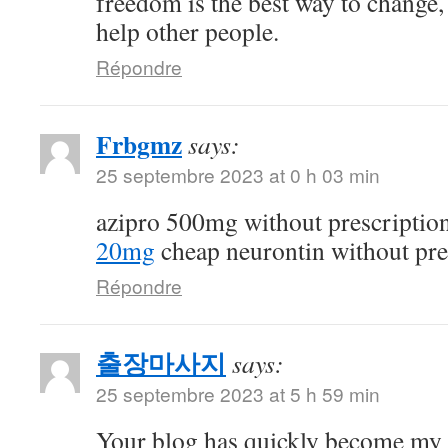
freedom is the best way to change
help other people.
Répondre
Frbgmz
says:
25 septembre 2023 at 0 h 03 min
azipro 500mg without prescriptio
20mg
cheap neurontin without pre
Répondre
출장마사지
says:
25 septembre 2023 at 5 h 59 min
Your blog has quickly become my 