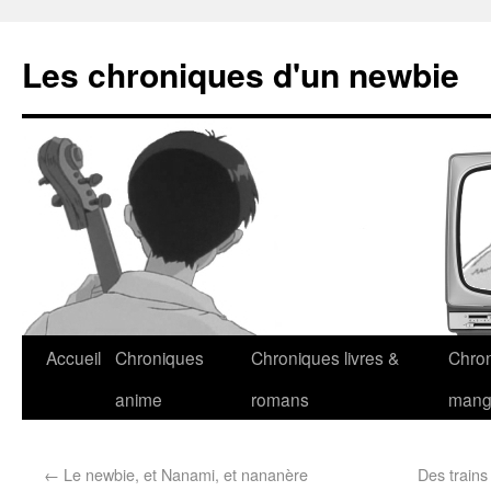
Les chroniques d'un newbie
Accueil
Chroniques
Chroniques livres &
Chro
anime
romans
man
←
Le newbie, et Nanami, et nananère
Des trains