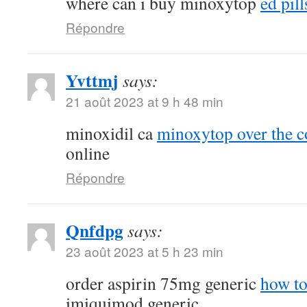
where can i buy minoxytop
ed pill
Répondre
Yvttmj
says:
21 août 2023 at 9 h 48 min
minoxidil ca
minoxytop over the c
online
Répondre
Qnfdpg
says:
23 août 2023 at 5 h 23 min
order aspirin 75mg generic
how to
imiquimod generic