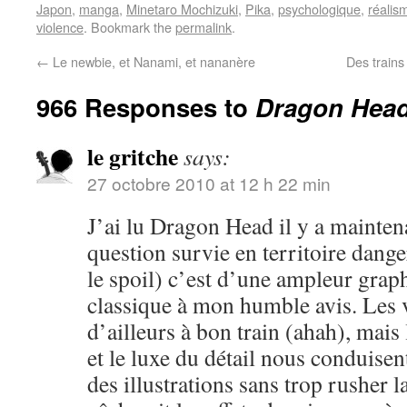
Japon
,
manga
,
Minetaro Mochizuki
,
Pika
,
psychologique
,
réalis
violence
. Bookmark the
permalink
.
←
Le newbie, et Nanami, et nananère
Des trains
966 Responses to
Dragon Head,
le gritche
says:
27 octobre 2010 at 12 h 22 min
J’ai lu Dragon Head il y a mainten
question survie en territoire dange
le spoil) c’est d’une ampleur grap
classique à mon humble avis. Les 
d’ailleurs à bon train (ahah), mai
et le luxe du détail nous conduisen
des illustrations sans trop rusher la