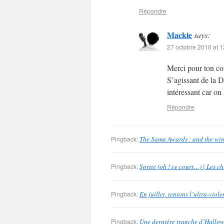
Répondre
Mackie
says:
27 octobre 2010 at 1
Merci pour ton com
S’agissant de la D
intéressant car on 
Répondre
Pingback:
The Sama Awards : and the win
Pingback:
Sprite (oh ! ce court…) | Les 
Pingback:
En juillet, tentons l’ultra-vio
Pingback:
Une dernière tranche d’Hallow