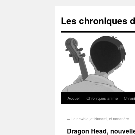
Les chroniques d
Accueil
Chroniques anime
Chroni
←
Le newbie, et Nanami, et nananère
Dragon Head, nouvelle