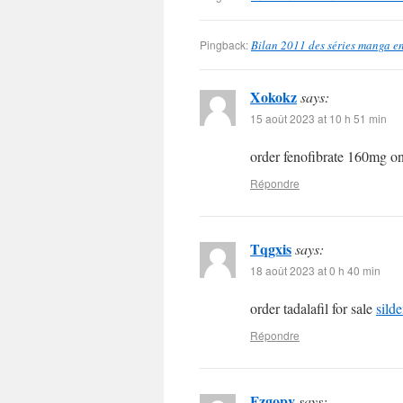
Pingback:
Bilan 2011 des séries manga en
Xokokz
says:
15 août 2023 at 10 h 51 min
order fenofibrate 160mg o
Répondre
Tqgxis
says:
18 août 2023 at 0 h 40 min
order tadalafil for sale
sild
Répondre
Fzgopv
says: