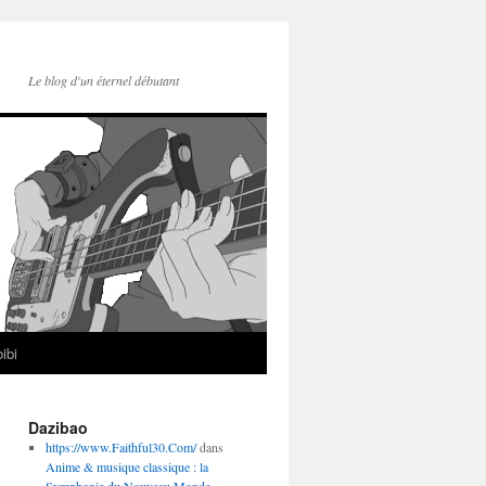
Le blog d'un éternel débutant
ibi
Dazibao
https://www.Faithful30.Com/
dans
Anime & musique classique : la