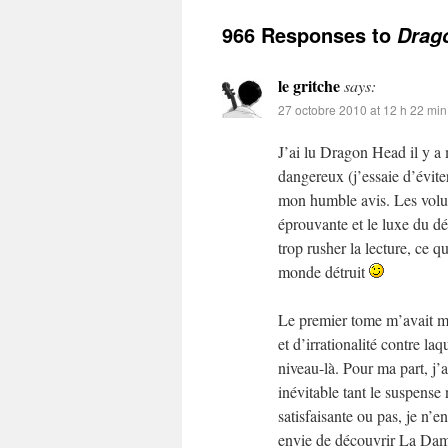
966 Responses to
Drago
le gritche
says:
27 octobre 2010 at 12 h 22 min
J’ai lu Dragon Head il y a 
dangereux (j’essaie d’évite
mon humble avis. Les volum
éprouvante et le luxe du dét
trop rusher la lecture, ce q
monde détruit
Le premier tome m’avait mar
et d’irrationalité contre laq
niveau-là. Pour ma part, j’a
inévitable tant le suspense 
satisfaisante ou pas, je n’
envie de découvrir La Da