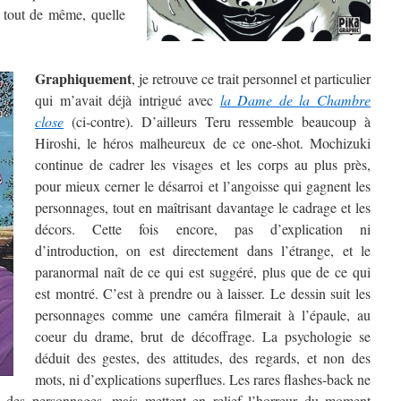
s tout de même, quelle
Graphiquement
, je retrouve ce trait personnel et particulier
qui m’avait déjà intrigué avec
la Dame de la Chambre
close
(ci-contre). D’ailleurs Teru ressemble beaucoup à
Hiroshi, le héros malheureux de ce one-shot. Mochizuki
continue de cadrer les visages et les corps au plus près,
pour mieux cerner le désarroi et l’angoisse qui gagnent les
personnages, tout en maîtrisant davantage le cadrage et les
décors. Cette fois encore, pas d’explication ni
d’introduction, on est directement dans l’étrange, et le
paranormal naît de ce qui est suggéré, plus que de ce qui
est montré. C’est à prendre ou à laisser. Le dessin suit les
personnages comme une caméra filmerait à l’épaule, au
coeur du drame, brut de décoffrage. La psychologie se
déduit des gestes, des attitudes, des regards, et non des
mots, ni d’explications superflues. Les rares flashes-back ne
é des personnages, mais mettent en relief l’horreur du moment