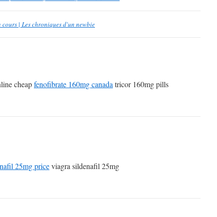
 cours | Les chroniques d'un newbie
nline cheap
fenofibrate 160mg canada
tricor 160mg pills
enafil 25mg price
viagra sildenafil 25mg