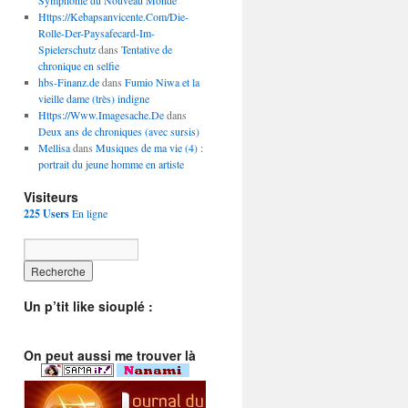
Symphonie du Nouveau Monde
Https://Kebapsanvicente.Com/Die-
Rolle-Der-Paysafecard-Im-
Spielerschutz
dans
Tentative de
chronique en selfie
hbs-Finanz.de
dans
Fumio Niwa et la
vieille dame (très) indigne
Https://Www.Imagesache.De
dans
Deux ans de chroniques (avec sursis)
Mellisa
dans
Musiques de ma vie (4) :
portrait du jeune homme en artiste
Visiteurs
225 Users
En ligne
Un p’tit like siouplé :
On peut aussi me trouver là