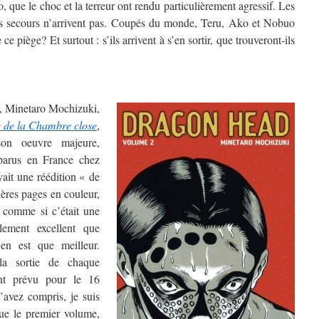
 que le choc et la terreur ont rendu particulièrement agressif. Les
les secours n’arrivent pas. Coupés du monde, Teru, Ako et Nobuo
 ce piège? Et surtout : s’ils arrivent à s’en sortir, que trouveront-ils
r, Minetaro Mochizuki,
 de la Chambre close
,
 son oeuvre majeure,
parus en France chez
ait une réédition « de
ières pages en couleur,
n comme si c’était une
llement excellent que
’en est que meilleur.
 la sortie de chaque
nt prévu pour le 16
avez compris, je suis
que le premier volume,