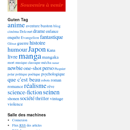
Guten Tag
anime
baston
aventure
blog
drame
enfance
cinéma
Delcourt
fantastique
enquête
Evangelion
histoire
guerre
Glénat
Japon
humour
Kana
manga
livre
mangaka
mécha
mort
musique classique
nanar
newbie
perso
one-shot
Picquier
psychologique
poétique
polar
politique
que c'est beau
roman
robots
réalisme
romance
rêve
seinen
science-fiction
société
thriller
vintage
shonen
violence
Salle des machines
Connexion
Flux
RSS
des articles