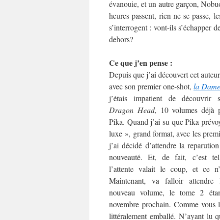
évanouie, et un autre garçon, Nobuo,
heures passent, rien ne se passe, 
s’interrogent : vont-ils s’échapper de
dehors?
Ce que j’en pense :
Depuis que j’ai découvert cet auteu
avec son premier one-shot,
la Dame
j’étais impatient de découvrir
Dragon Head
, 10 volumes déjà 
Pika. Quand j’ai su que Pika prévoy
luxe », grand format, avec les prem
j’ai décidé d’attendre la reparutio
nouveauté. Et, de fait, c’est te
l’attente valait le coup, et ce n
Maintenant, va falloir attendre
nouveau volume, le tome 2 éta
novembre prochain. Comme vous l’
littéralement emballé. N’ayant lu 