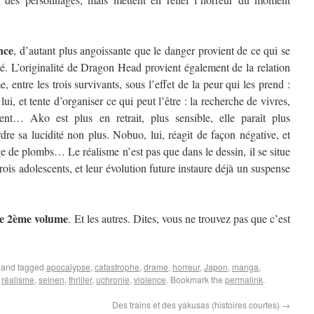
nce
, d’autant plus angoissante que le danger provient de ce qui se
té. L’originalité de Dragon Head provient également de la relation
, entre les trois survivants, sous l’effet de la peur qui les prend :
ui, et tente d’organiser ce qui peut l’être : la recherche de vivres,
ent… Ako est plus en retrait, plus sensible, elle paraît plus
re sa lucidité non plus. Nobuo, lui, réagit de façon négative, et
e de plombs… Le réalisme n’est pas que dans le dessin, il se situe
ois adolescents, et leur évolution future instaure déjà un suspense
 le 2ème volume
. Et les autres. Dites, vous ne trouvez pas que c’est
and tagged
apocalypse
,
catastrophe
,
drame
,
horreur
,
Japon
,
manga
,
,
réalisme
,
seinen
,
thriller
,
uchronie
,
violence
. Bookmark the
permalink
.
Des trains et des yakusas (histoires courtes)
→