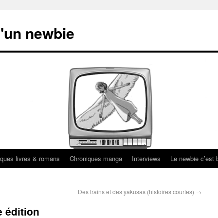
'un newbie
ques livres & romans
Chroniques manga
Interviews
Le newbie c’est b
Des trains et des yakusas (histoires courtes)
→
 édition