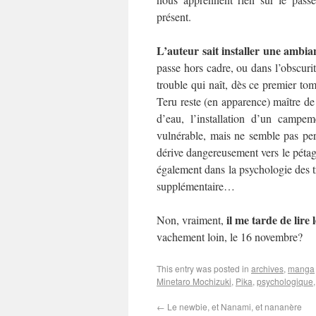
présent.
L’auteur sait installer une ambia
passe hors cadre, ou dans l’obscuri
trouble qui naît, dès ce premier tome
Teru reste (en apparence) maître de l
d’eau, l’installation d’un campem
vulnérable, mais ne semble pas perd
dérive dangereusement vers le pétag
également dans la psychologie des tr
supplémentaire…
il me tarde de lire
Non, vraiment,
vachement loin, le 16 novembre?
This entry was posted in
archives
,
manga
Minetaro Mochizuki
,
Pika
,
psychologique
←
Le newbie, et Nanami, et nananère