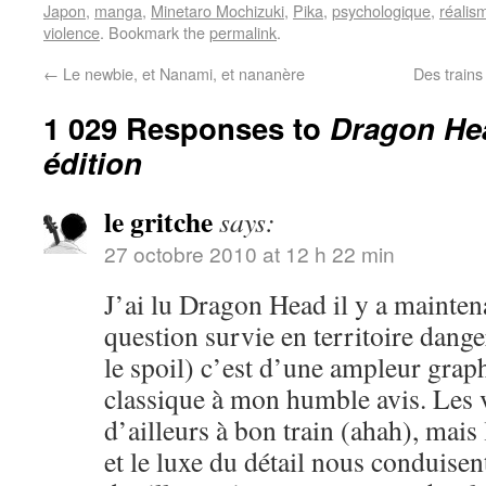
Japon
,
manga
,
Minetaro Mochizuki
,
Pika
,
psychologique
,
réalis
violence
. Bookmark the
permalink
.
←
Le newbie, et Nanami, et nananère
Des trains
1 029 Responses to
Dragon Hea
édition
le gritche
says:
27 octobre 2010 at 12 h 22 min
J’ai lu Dragon Head il y a mainten
question survie en territoire dange
le spoil) c’est d’une ampleur grap
classique à mon humble avis. Les 
d’ailleurs à bon train (ahah), mai
et le luxe du détail nous conduisen