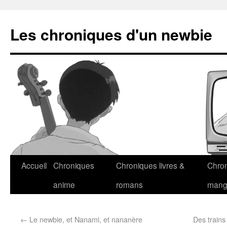
Les chroniques d'un newbie
Accueil
Chroniques
Chroniques livres &
Chro
anime
romans
man
←
Le newbie, et Nanami, et nananère
Des trains