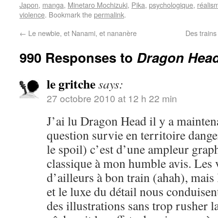
Japon
,
manga
,
Minetaro Mochizuki
,
Pika
,
psychologique
,
réalis
violence
. Bookmark the
permalink
.
←
Le newbie, et Nanami, et nananère
Des trains
990 Responses to
Dragon Head,
le gritche
says:
27 octobre 2010 at 12 h 22 min
J’ai lu Dragon Head il y a mainten
question survie en territoire dange
le spoil) c’est d’une ampleur grap
classique à mon humble avis. Les 
d’ailleurs à bon train (ahah), mai
et le luxe du détail nous conduisen
des illustrations sans trop rusher la