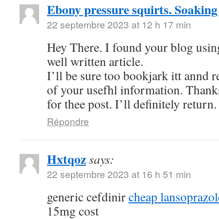
Ebony pressure squirts. Soaking
22 septembre 2023 at 12 h 17 min
Hey There. I found your blog using
well written article.
I’ll be sure too bookjark itt annd 
of your usefhl information. Thank
for thee post. I’ll definitely return.
Répondre
Hxtqoz
says:
22 septembre 2023 at 16 h 51 min
generic cefdinir
cheap lansoprazo
15mg cost