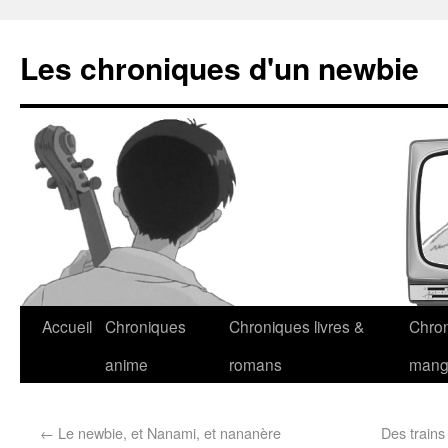
Les chroniques d'un newbie
Accueil
Chroniques
Chroniques livres &
Chro
anime
romans
man
←
Le newbie, et Nanami, et nananère
Des trains