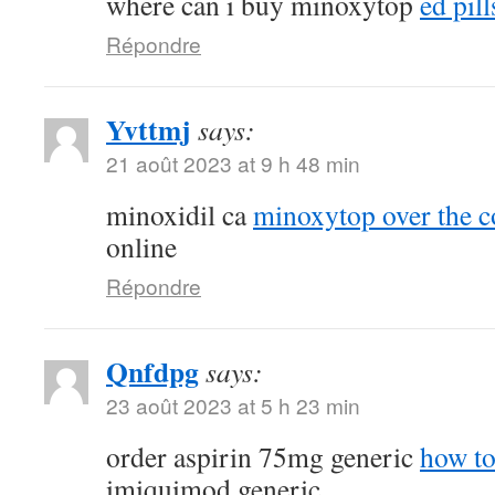
where can i buy minoxytop
ed pill
Répondre
Yvttmj
says:
21 août 2023 at 9 h 48 min
minoxidil ca
minoxytop over the c
online
Répondre
Qnfdpg
says:
23 août 2023 at 5 h 23 min
order aspirin 75mg generic
how to
imiquimod generic