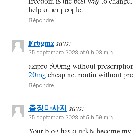
freedom is the best way to change
help other people.
Répondre
Frbgmz
says:
25 septembre 2023 at 0 h 03 min
azipro 500mg without prescriptio
20mg
cheap neurontin without pre
Répondre
출장마사지
says:
25 septembre 2023 at 5 h 59 min
Your blog has quickly become my 