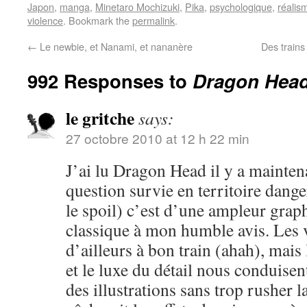
Japon
,
manga
,
Minetaro Mochizuki
,
Pika
,
psychologique
,
réalis
violence
. Bookmark the
permalink
.
←
Le newbie, et Nanami, et nananère
Des trains
992 Responses to
Dragon Head,
le gritche
says:
27 octobre 2010 at 12 h 22 min
J’ai lu Dragon Head il y a mainten
question survie en territoire dange
le spoil) c’est d’une ampleur grap
classique à mon humble avis. Les 
d’ailleurs à bon train (ahah), mai
et le luxe du détail nous conduisen
des illustrations sans trop rusher la