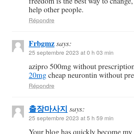
freedom is the best way to change
help other people.
Répondre
Frbgmz
says:
25 septembre 2023 at 0 h 03 min
azipro 500mg without prescriptio
20mg
cheap neurontin without pre
Répondre
출장마사지
says:
25 septembre 2023 at 5 h 59 min
Your blog has quickly become my 