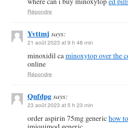
where can i buy minoxytop
ed pill
Répondre
Yvttmj
says:
21 août 2023 at 9 h 48 min
minoxidil ca
minoxytop over the c
online
Répondre
Qnfdpg
says:
23 août 2023 at 5 h 23 min
order aspirin 75mg generic
how to
imiquimod generic