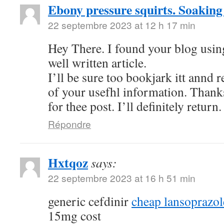
Ebony pressure squirts. Soaking
22 septembre 2023 at 12 h 17 min
Hey There. I found your blog using
well written article.
I’ll be sure too bookjark itt annd 
of your usefhl information. Thank
for thee post. I’ll definitely return.
Répondre
Hxtqoz
says:
22 septembre 2023 at 16 h 51 min
generic cefdinir
cheap lansoprazo
15mg cost