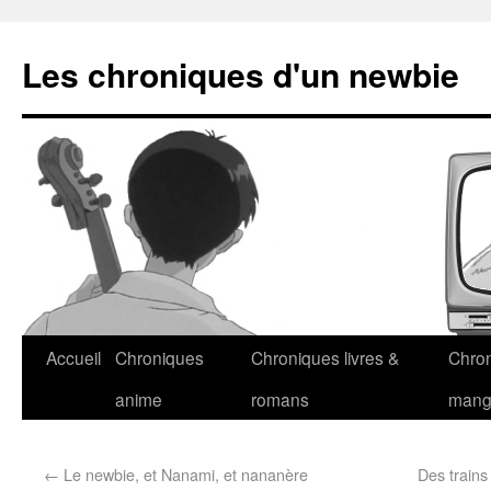
Les chroniques d'un newbie
Accueil
Chroniques
Chroniques livres &
Chro
anime
romans
man
←
Le newbie, et Nanami, et nananère
Des trains