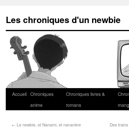
Les chroniques d'un newbie
Accueil
Chroniques
Chroniques livres &
Chro
anime
romans
man
←
Le newbie, et Nanami, et nananère
Des trains