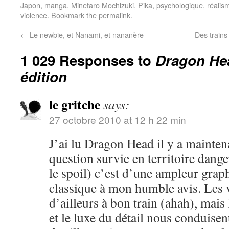
Japon
,
manga
,
Minetaro Mochizuki
,
Pika
,
psychologique
,
réalis
violence
. Bookmark the
permalink
.
←
Le newbie, et Nanami, et nananère
Des trains
1 029 Responses to
Dragon Hea
édition
le gritche
says:
27 octobre 2010 at 12 h 22 min
J’ai lu Dragon Head il y a mainten
question survie en territoire dange
le spoil) c’est d’une ampleur grap
classique à mon humble avis. Les 
d’ailleurs à bon train (ahah), mai
et le luxe du détail nous conduisen