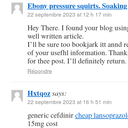
Ebony pressure squirts. Soaking
22 septembre 2023 at 12 h 17 min
Hey There. I found your blog using
well written article.
I’ll be sure too bookjark itt annd 
of your usefhl information. Thank
for thee post. I’ll definitely return.
Répondre
Hxtqoz
says:
22 septembre 2023 at 16 h 51 min
generic cefdinir
cheap lansoprazo
15mg cost