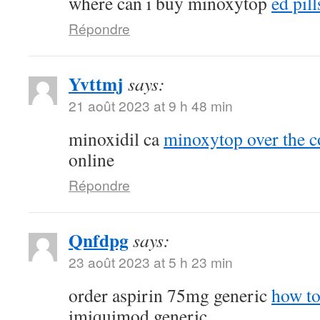
where can i buy minoxytop
ed pill
Répondre
Yvttmj
says:
21 août 2023 at 9 h 48 min
minoxidil ca
minoxytop over the c
online
Répondre
Qnfdpg
says:
23 août 2023 at 5 h 23 min
order aspirin 75mg generic
how to
imiquimod generic