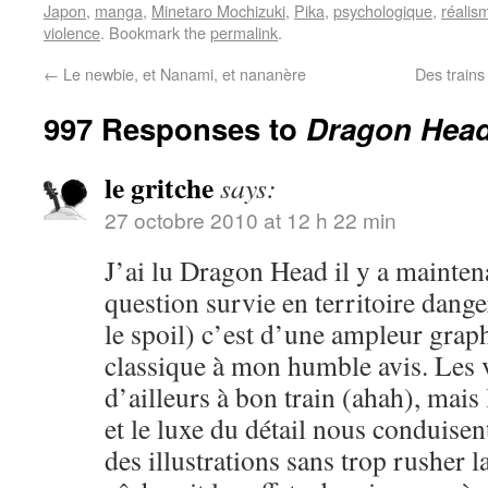
Japon
,
manga
,
Minetaro Mochizuki
,
Pika
,
psychologique
,
réalis
violence
. Bookmark the
permalink
.
←
Le newbie, et Nanami, et nananère
Des trains
997 Responses to
Dragon Head,
le gritche
says:
27 octobre 2010 at 12 h 22 min
J’ai lu Dragon Head il y a mainten
question survie en territoire dange
le spoil) c’est d’une ampleur grap
classique à mon humble avis. Les 
d’ailleurs à bon train (ahah), mai
et le luxe du détail nous conduisen
des illustrations sans trop rusher la