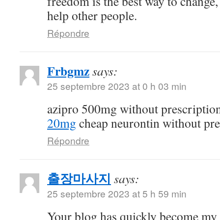
freedom is the best way to change
help other people.
Répondre
Frbgmz
says:
25 septembre 2023 at 0 h 03 min
azipro 500mg without prescriptio
20mg
cheap neurontin without pre
Répondre
출장마사지
says:
25 septembre 2023 at 5 h 59 min
Your blog has quickly become my 