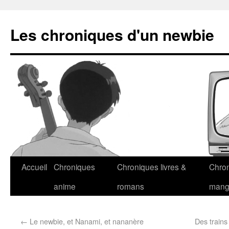
Les chroniques d'un newbie
Accueil
Chroniques
Chroniques livres &
Chro
anime
romans
man
←
Le newbie, et Nanami, et nananère
Des trains