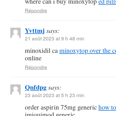
where can i buy minoxytop
ed pill
Répondre
Yvttmj
says:
21 août 2023 at 9 h 48 min
minoxidil ca
minoxytop over the c
online
Répondre
Qnfdpg
says:
23 août 2023 at 5 h 23 min
order aspirin 75mg generic
how to
imiquimod generic