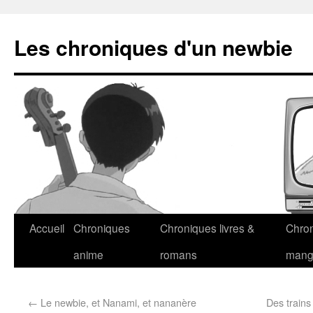
Les chroniques d'un newbie
Accueil
Chroniques
Chroniques livres &
Chro
anime
romans
man
←
Le newbie, et Nanami, et nananère
Des trains