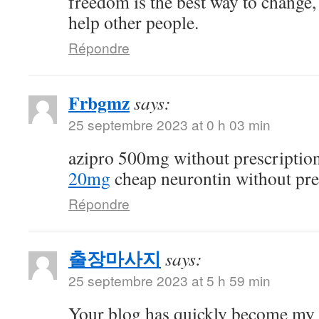
freedom is the best way to change
help other people.
Répondre
Frbgmz
says:
25 septembre 2023 at 0 h 03 min
azipro 500mg without prescriptio
20mg
cheap neurontin without pre
Répondre
출장마사지
says:
25 septembre 2023 at 5 h 59 min
Your blog has quickly become my 