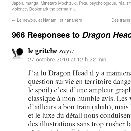
Japon
,
manga
,
Minetaro Mochizuki
,
Pika
,
psychologique
,
réalis
violence
. Bookmark the
permalink
.
←
Le newbie, et Nanami, et nananère
Des trains
966 Responses to
Dragon Head,
le gritche
says:
27 octobre 2010 at 12 h 22 min
J’ai lu Dragon Head il y a mainten
question survie en territoire dange
le spoil) c’est d’une ampleur grap
classique à mon humble avis. Les 
d’ailleurs à bon train (ahah), mai
et le luxe du détail nous conduisen
des illustrations sans trop rusher la