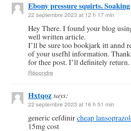
Ebony pressure squirts. Soaking
22 septembre 2023 at 12 h 17 min
Hey There. I found your blog using
well written article.
I’ll be sure too bookjark itt annd 
of your usefhl information. Thank
for thee post. I’ll definitely return.
Répondre
Hxtqoz
says:
22 septembre 2023 at 16 h 51 min
generic cefdinir
cheap lansoprazo
15mg cost