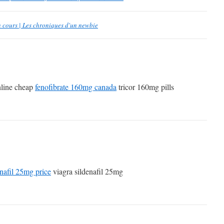
 cours | Les chroniques d'un newbie
nline cheap
fenofibrate 160mg canada
tricor 160mg pills
enafil 25mg price
viagra sildenafil 25mg