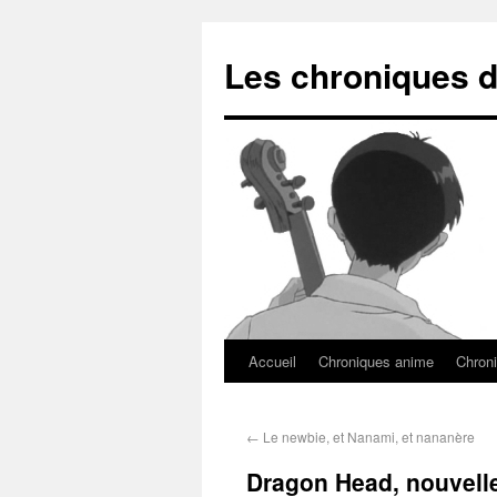
Les chroniques d
Accueil
Chroniques anime
Chroni
←
Le newbie, et Nanami, et nananère
Dragon Head, nouvelle