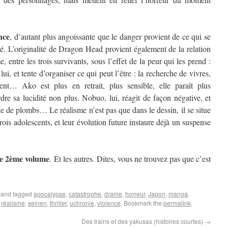
nce
, d’autant plus angoissante que le danger provient de ce qui se
té. L’originalité de Dragon Head provient également de la relation
, entre les trois survivants, sous l’effet de la peur qui les prend :
ui, et tente d’organiser ce qui peut l’être : la recherche de vivres,
ent… Ako est plus en retrait, plus sensible, elle paraît plus
re sa lucidité non plus. Nobuo, lui, réagit de façon négative, et
e de plombs… Le réalisme n’est pas que dans le dessin, il se situe
ois adolescents, et leur évolution future instaure déjà un suspense
 le 2ème volume
. Et les autres. Dites, vous ne trouvez pas que c’est
and tagged
apocalypse
,
catastrophe
,
drame
,
horreur
,
Japon
,
manga
,
,
réalisme
,
seinen
,
thriller
,
uchronie
,
violence
. Bookmark the
permalink
.
Des trains et des yakusas (histoires courtes)
→