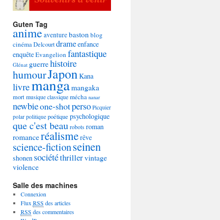
Guten Tag
anime
baston
aventure
blog
drame
enfance
cinéma
Delcourt
fantastique
enquête
Evangelion
histoire
guerre
Glénat
Japon
humour
Kana
manga
livre
mangaka
mécha
mort
musique classique
nanar
newbie
perso
one-shot
Picquier
psychologique
poétique
polar
politique
que c'est beau
roman
robots
réalisme
romance
rêve
seinen
science-fiction
société
thriller
vintage
shonen
violence
Salle des machines
Connexion
Flux
RSS
des articles
RSS
des commentaires