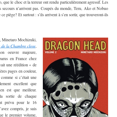
 que le choc et la terreur ont rendu particulièrement agressif. Les
les secours n’arrivent pas. Coupés du monde, Teru, Ako et Nobuo
 ce piège? Et surtout : s’ils arrivent à s’en sortir, que trouveront-ils
r, Minetaro Mochizuki,
 de la Chambre close
,
 son oeuvre majeure,
parus en France chez
ait une réédition « de
ières pages en couleur,
n comme si c’était une
llement excellent que
’en est que meilleur.
 la sortie de chaque
nt prévu pour le 16
avez compris, je suis
que le premier volume,