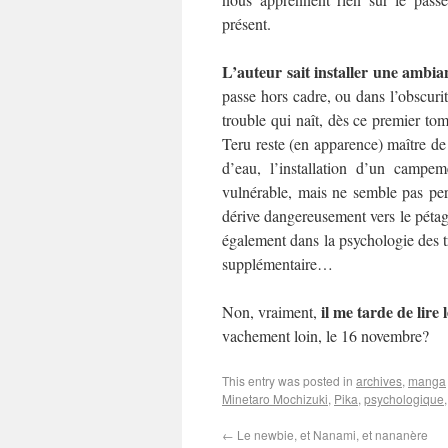
présent.
L’auteur sait installer une ambia
passe hors cadre, ou dans l’obscuri
trouble qui naît, dès ce premier tome
Teru reste (en apparence) maître de l
d’eau, l’installation d’un campem
vulnérable, mais ne semble pas perd
dérive dangereusement vers le pétag
également dans la psychologie des tr
supplémentaire…
il me tarde de lire
Non, vraiment,
vachement loin, le 16 novembre?
This entry was posted in
archives
,
manga
Minetaro Mochizuki
,
Pika
,
psychologique
←
Le newbie, et Nanami, et nananère