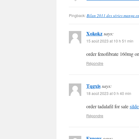
Pingback:
Bilan 2011 des séries manga en
Xokokz
says:
15 août 2023 at 10 h 51 min
order fenofibrate 160mg o
Répondre
Tqgxis
says:
18 août 2023 at 0 h 40 min
order tadalafil for sale
sild
Répondre
Fzgopv
says: