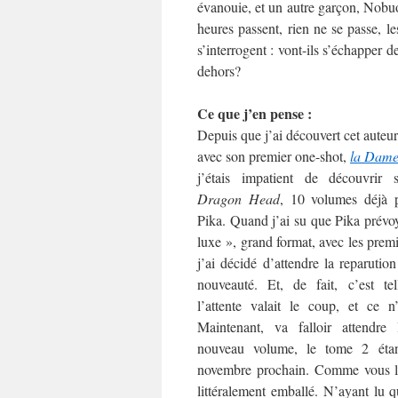
évanouie, et un autre garçon, Nobuo,
heures passent, rien ne se passe, 
s’interrogent : vont-ils s’échapper de
dehors?
Ce que j’en pense :
Depuis que j’ai découvert cet auteu
avec son premier one-shot,
la Dame
j’étais impatient de découvrir
Dragon Head
, 10 volumes déjà 
Pika. Quand j’ai su que Pika prévoy
luxe », grand format, avec les prem
j’ai décidé d’attendre la reparutio
nouveauté. Et, de fait, c’est te
l’attente valait le coup, et ce n
Maintenant, va falloir attendre
nouveau volume, le tome 2 éta
novembre prochain. Comme vous l’
littéralement emballé. N’ayant lu 