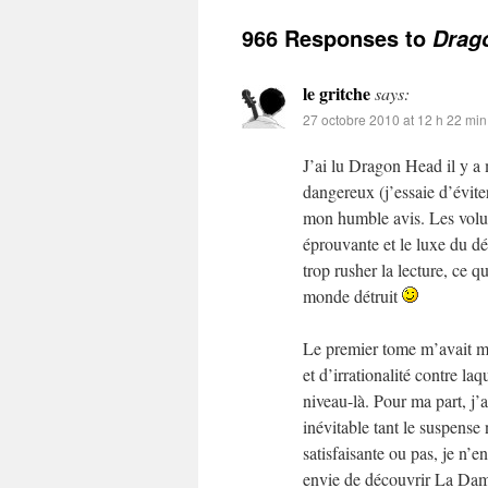
966 Responses to
Drago
le gritche
says:
27 octobre 2010 at 12 h 22 min
J’ai lu Dragon Head il y a 
dangereux (j’essaie d’évite
mon humble avis. Les volum
éprouvante et le luxe du dét
trop rusher la lecture, ce q
monde détruit
Le premier tome m’avait mar
et d’irrationalité contre laq
niveau-là. Pour ma part, j’a
inévitable tant le suspense 
satisfaisante ou pas, je n’
envie de découvrir La Da