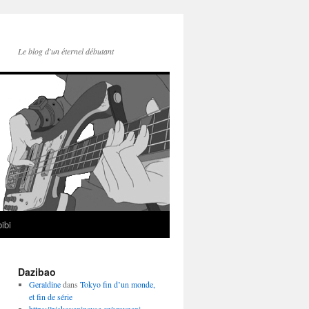
Le blog d'un éternel débutant
ibi
Dazibao
Geraldine
dans
Tokyo fin d’un monde,
et fin de série