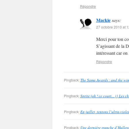
Répondre
Mackie
says:
27 octobre 2010 at 1
Merci pour ton com
S’agissant de la D
intéressant car on 
Répondre
Pingback:
The Sama Awards : and the win
Pingback:
Sprite (oh ! ce court…) | Les 
Pingback:
En juillet, tentons l’ultra-vio
Pingback:
Une dernière tranche d’Hallow