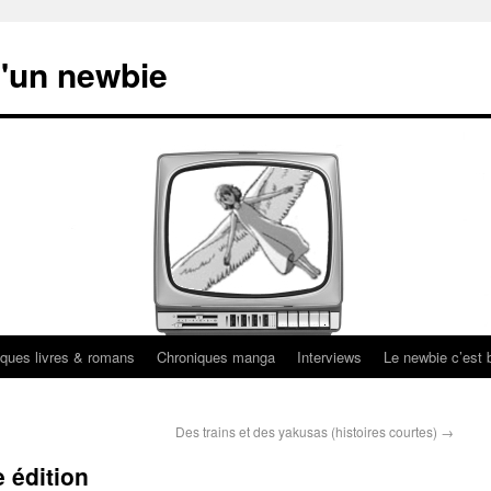
'un newbie
ques livres & romans
Chroniques manga
Interviews
Le newbie c’est b
Des trains et des yakusas (histoires courtes)
→
 édition