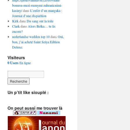
https://piskovaninavse.cz/srovnani-
bonusu-mezi-ruznymi-zahranicnimi-
kasiny/
dans
L’enfer d’un mangaka :
Journal d’une disparition
Kirk
dans
Du sang sur la toile
Clark
dans
Alors Belka… tu lis
encore?
nederlandse wedden top 10
dans
Oui,
bon, j’ai acheté Saint Seiya Edition
Deluxe.
Visiteurs
0 Users
En ligne
Un p’tit like siouplé :
On peut aussi me trouver là