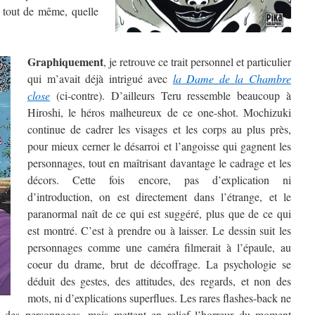
s tout de même, quelle
Graphiquement
, je retrouve ce trait personnel et particulier
qui m’avait déjà intrigué avec
la Dame de la Chambre
close
(ci-contre). D’ailleurs Teru ressemble beaucoup à
Hiroshi, le héros malheureux de ce one-shot. Mochizuki
continue de cadrer les visages et les corps au plus près,
pour mieux cerner le désarroi et l’angoisse qui gagnent les
personnages, tout en maîtrisant davantage le cadrage et les
décors. Cette fois encore, pas d’explication ni
d’introduction, on est directement dans l’étrange, et le
paranormal naît de ce qui est suggéré, plus que de ce qui
est montré. C’est à prendre ou à laisser. Le dessin suit les
personnages comme une caméra filmerait à l’épaule, au
coeur du drame, brut de décoffrage. La psychologie se
déduit des gestes, des attitudes, des regards, et non des
mots, ni d’explications superflues. Les rares flashes-back ne
é des personnages, mais mettent en relief l’horreur du moment